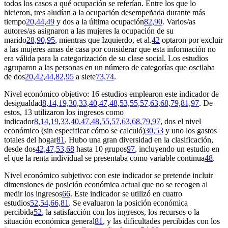
todos los casos a qué ocupación se referían. Entre los que lo
hicieron, tres aludían a la ocupación desempeñada durante más
tiempo
20,44,49
y dos a la última ocupación
82,90
. Varios/as
autores/as asignaron a las mujeres la ocupación de su
marido
28,90,95
, mientras que Izquierdo, et al.
42
optaron por excluir
a las mujeres amas de casa por considerar que esta información no
era válida para la categorización de su clase social. Los estudios
agruparon a las personas en un número de categorías que oscilaba
de dos
20,42,44,82,95
a siete
73,74
.
Nivel económico objetivo: 16 estudios emplearon este indicador de
desigualdad
8,14,19,30,33,40,47,48,53,55,57,63,68,79,81,97
. De
estos, 13 utilizaron los ingresos como
indicador
8,14,19,33,40,47,48,55,57,63,68,79,97
, dos el nivel
económico (sin especificar cómo se calculó)
30,53
y uno los gastos
totales del hogar
81
. Hubo una gran diversidad en la clasificación,
desde dos
42,47,53,68
hasta 10 grupos
97
, incluyendo un estudio en
el que la renta individual se presentaba como variable continua
48
.
Nivel económico subjetivo: con este indicador se pretende incluir
dimensiones de posición económica actual que no se recogen al
medir los ingresos
66
. Este indicador se utilizó en cuatro
estudios
52,54,66,81
. Se evaluaron la posición económica
percibida
52
, la satisfacción con los ingresos, los recursos o la
situación económica general
81
, y las dificultades percibidas con los