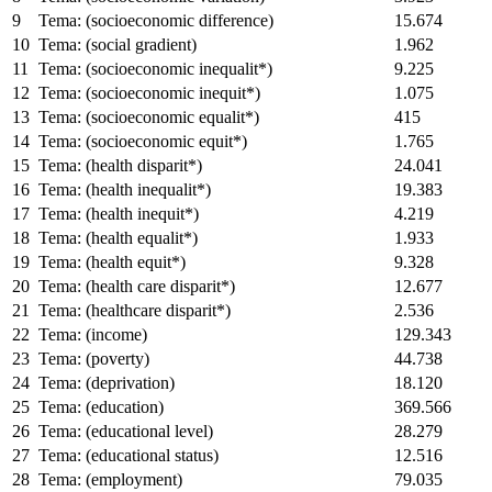
9
Tema: (socioeconomic difference)
15.674
10
Tema: (social gradient)
1.962
11
Tema: (socioeconomic inequalit*)
9.225
12
Tema: (socioeconomic inequit*)
1.075
13
Tema: (socioeconomic equalit*)
415
14
Tema: (socioeconomic equit*)
1.765
15
Tema: (health disparit*)
24.041
16
Tema: (health inequalit*)
19.383
17
Tema: (health inequit*)
4.219
18
Tema: (health equalit*)
1.933
19
Tema: (health equit*)
9.328
20
Tema: (health care disparit*)
12.677
21
Tema: (healthcare disparit*)
2.536
22
Tema: (income)
129.343
23
Tema: (poverty)
44.738
24
Tema: (deprivation)
18.120
25
Tema: (education)
369.566
26
Tema: (educational level)
28.279
27
Tema: (educational status)
12.516
28
Tema: (employment)
79.035