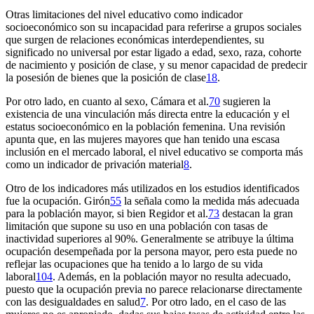
Otras limitaciones del nivel educativo como indicador
socioeconómico son su incapacidad para referirse a grupos sociales
que surgen de relaciones económicas interdependientes, su
significado no universal por estar ligado a edad, sexo, raza, cohorte
de nacimiento y posición de clase, y su menor capacidad de predecir
la posesión de bienes que la posición de clase
18
.
Por otro lado, en cuanto al sexo, Cámara et al.
70
sugieren la
existencia de una vinculación más directa entre la educación y el
estatus socioeconómico en la población femenina. Una revisión
apunta que, en las mujeres mayores que han tenido una escasa
inclusión en el mercado laboral, el nivel educativo se comporta más
como un indicador de privación material
8
.
Otro de los indicadores más utilizados en los estudios identificados
fue la ocupación. Girón
55
la señala como la medida más adecuada
para la población mayor, si bien Regidor et al.
73
destacan la gran
limitación que supone su uso en una población con tasas de
inactividad superiores al 90%. Generalmente se atribuye la última
ocupación desempeñada por la persona mayor, pero esta puede no
reflejar las ocupaciones que ha tenido a lo largo de su vida
laboral
104
. Además, en la población mayor no resulta adecuado,
puesto que la ocupación previa no parece relacionarse directamente
con las desigualdades en salud
7
. Por otro lado, en el caso de las