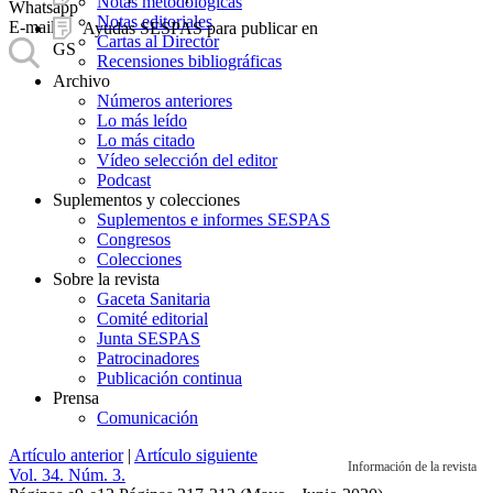
Notas metodológicas
Whatsapp
Notas editoriales
E-mail
Ayudas SESPAS para publicar en
Cartas al Director
GS
Recensiones bibliográficas
Archivo
Números anteriores
Lo más leído
Lo más citado
Vídeo selección del editor
Podcast
Suplementos y colecciones
Suplementos e informes SESPAS
Congresos
Colecciones
Sobre la revista
Gaceta Sanitaria
Comité editorial
Junta SESPAS
Patrocinadores
Publicación continua
Prensa
Comunicación
Artículo anterior
|
Artículo siguiente
Información de la revista
Vol. 34. Núm. 3.