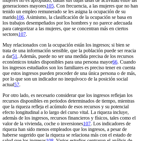
mujeres no es apropiado, dadas sus bajas tasas de actividad entre las
generaciones mayores
105
. Con frecuencia, a las mujeres que no han
tenido un empleo remunerado se les asigna la ocupación de su
marido
106
. Asimismo, la clasificación de la ocupación se basa en
los trabajos desempeñados por los hombres y no parece adecuada
para categorizar a las mujeres, que se concentran más en ciertos
sectores
107
.
Muy relacionados con la ocupación están los ingresos; si bien se
trata de una información sensible, que la población puede ser reacia
a dar
51
. Además, puede no ser una medida precisa de los recursos
económicos totales disponibles para una persona mayor
66
. Cuando
los ingresos estudiados son los familiares es preciso tener en cuenta
que estos ingresos pueden proceder de una única persona o de más,
por lo que son un indicador no inequívoco de la posición social
actual
57
.
Por otro lado, es necesario considerar que los ingresos reflejan los
recursos disponibles en periodos determinados de tiempo, mientras
que la riqueza refleja el acúmulo de esos recursos y su potencial
efecto longitudinal a lo largo del curso vital. La riqueza incluye,
además de los ingresos, recursos financieros y físicos, tales como el
valor de la vivienda, coche o inversiones
107
. Los indicadores de
riqueza han sido menos empleados que los ingresos, a pesar de
haberse sugerido que la riqueza se relaciona más con el estado de
salud que los ingresos
108
. Varios estudios centraron el análisis de