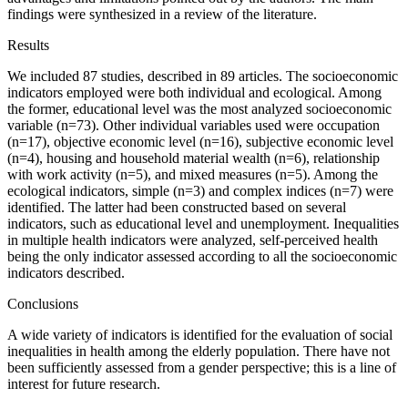
findings were synthesized in a review of the literature.
Results
We included 87 studies, described in 89 articles. The socioeconomic
indicators employed were both individual and ecological. Among
the former, educational level was the most analyzed socioeconomic
variable (n
=
73). Other individual variables used were occupation
(n
=
17), objective economic level (n
=
16), subjective economic level
(n
=
4), housing and household material wealth (n
=
6), relationship
with work activity (n
=
5), and mixed measures (n
=
5). Among the
ecological indicators, simple (n
=
3) and complex indices (n
=
7) were
identified. The latter had been constructed based on several
indicators, such as educational level and unemployment. Inequalities
in multiple health indicators were analyzed, self-perceived health
being the only indicator assessed according to all the socioeconomic
indicators described.
Conclusions
A wide variety of indicators is identified for the evaluation of social
inequalities in health among the elderly population. There have not
been sufficiently assessed from a gender perspective; this is a line of
interest for future research.