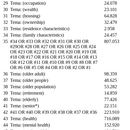
29
Tema: (occupation)
24.078
30
Tema: (wealth)
23.101
31
Tema: (housing)
64.828
32
Tema: (ownership)
32.479
33
Tema: (residence characteristics)
2.958
34
Tema: (family characteristics)
24.457
35
#34 OR #33 OR #32 OR #31 OR #30 OR
807.053
#29OR #28 OR #27 OR #26 OR #25 OR #24
OR #23 OR #22 OR #21 OR #20 OR #19 OR
#18 OR #17 OR #16 OR #15 OR #14 OR #13
OR #12 OR #11 OR #10 OR #9 OR #8 OR #7
OR #6 OR #5 OR #4 OR #3 OR #2 OR #1
36
Tema: (older adult)
98.359
37
Tema: (older people)
48.625
38
Tema: (older population)
53.282
39
Tema: (retirement)
14.859
40
Tema: (elderly)
77.426
41
Tema: (senior*)
22.151
42
#41 OR #40 OR #39 OR #38 OR #37 OR #36
223.910
43
Tema: (health)
716.089
44
Tema: (mental health)
152.920