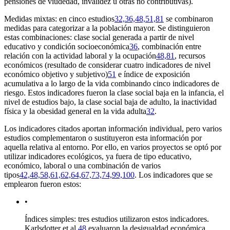
pensiones de viudedad, invalidez u otras no contributivas).
Medidas mixtas: en cinco estudios
32,36,48,51,81
se combinaron
medidas para categorizar a la población mayor. Se distinguieron
estas combinaciones: clase social generada a partir de nivel
educativo y condición socioeconómica
36
, combinación entre
relación con la actividad laboral y la ocupación
48,81
, recursos
económicos (resultado de considerar cuatro indicadores de nivel
económico objetivo y subjetivo)
51
e índice de exposición
acumulativa a lo largo de la vida combinando cinco indicadores de
riesgo. Estos indicadores fueron la clase social baja en la infancia, el
nivel de estudios bajo, la clase social baja de adulto, la inactividad
física y la obesidad general en la vida adulta
32
.
Los indicadores citados aportan información individual, pero varios
estudios complementaron o sustituyeron esta información por
aquella relativa al entorno. Por ello, en varios proyectos se optó por
utilizar indicadores ecológicos, ya fuera de tipo educativo,
económico, laboral o una combinación de varios
tipos
42,48,58,61,62,64,67,73,74,99,100
. Los indicadores que se
emplearon fueron estos:
•
Índices simples: tres estudios utilizaron estos indicadores.
Karlsdotter et al.
48
evaluaron la desigualdad económica