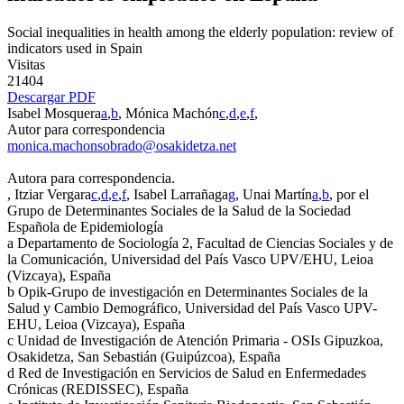
Social inequalities in health among the elderly population: review of
indicators used in Spain
Visitas
21404
Descargar PDF
Isabel Mosquera
a
,
b
, Mónica Machón
c
,
d
,
e
,
f
,
Autor para correspondencia
monica.machonsobrado@osakidetza.net
Autora para correspondencia.
, Itziar Vergara
c
,
d
,
e
,
f
, Isabel Larrañaga
g
, Unai Martín
a
,
b
, por el
Grupo de Determinantes Sociales de la Salud de la Sociedad
Española de Epidemiología
a
Departamento de Sociología 2, Facultad de Ciencias Sociales y de
la Comunicación, Universidad del País Vasco UPV/EHU, Leioa
(Vizcaya), España
b
Opik-Grupo de investigación en Determinantes Sociales de la
Salud y Cambio Demográfico, Universidad del País Vasco UPV-
EHU, Leioa (Vizcaya), España
c
Unidad de Investigación de Atención Primaria - OSIs Gipuzkoa,
Osakidetza, San Sebastián (Guipúzcoa), España
d
Red de Investigación en Servicios de Salud en Enfermedades
Crónicas (REDISSEC), España