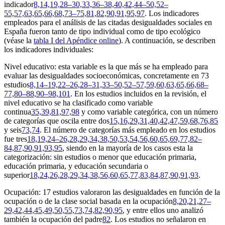
indicador
8,14,19,28–30,33,36–38,40,42,44–50,52–
55,57,63,65,66,68,73–75,81,82,90,91,95,97
. Los indicadores
empleados para el análisis de las citadas desigualdades sociales en
España fueron tanto de tipo individual como de tipo ecológico
(véase la
tabla I del Apéndice online
). A continuación, se describen
los indicadores individuales:
Nivel educativo: esta variable es la que más se ha empleado para
evaluar las desigualdades socioeconómicas, concretamente en 73
estudios
8,14–19,22–26,28–31,33–50,52–57,59,60,63,65,66,68–
77,80–88,90–98,101
. En los estudios incluidos en la revisión, el
nivel educativo se ha clasificado como variable
continua
35,39,81,97,98
y como variable categórica, con un número
de categorías que oscila entre dos
15,16,29,31,40,42,47,59,68,76,85
y seis
73,74
. El número de categorías más empleado en los estudios
fue tres
18,19,24–26,28,29,34,38,50,53,54,56,60,65,69,77,82–
84,87,90,91,93,95
, siendo en la mayoría de los casos esta la
categorización: sin estudios o menor que educación primaria,
educación primaria, y educación secundaria o
superior
18,24,26,28,29,34,38,56,60,65,77,83,84,87,90,91,93
.
Ocupación: 17 estudios valoraron las desigualdades en función de la
ocupación o de la clase social basada en la ocupación
8,20,21,27–
29,42,44,45,49,50,55,73,74,82,90,95
, y entre ellos uno analizó
también la ocupación del padre
82
. Los estudios no señalaron en