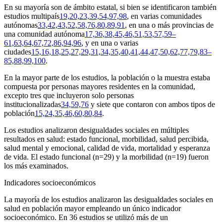
En su mayoría son de ámbito estatal, si bien se identificaron también
estudios multipaís
19,20,23,39,54,97,98
, en varias comunidades
autónomas
33,42,43,52,58,76,80,89,91
, en una o más provincias de
una comunidad autónoma
17,36,38,45,46,51,53,57,59–
61,63,64,67,72,86,94,96
, y en una o varias
ciudades
15,16,18,25,27,29,31,34,35,40,41,44,47,50,62,77,79,83–
85,88,99,100
.
En la mayor parte de los estudios, la población o la muestra estaba
compuesta por personas mayores residentes en la comunidad,
excepto tres que incluyeron solo personas
institucionalizadas
34,59,76
y siete que contaron con ambos tipos de
población
15,24,35,46,60,80,84
.
Los estudios analizaron desigualdades sociales en múltiples
resultados en salud: estado funcional, morbilidad, salud percibida,
salud mental y emocional, calidad de vida, mortalidad y esperanza
de vida. El estado funcional (n
=
29) y la morbilidad (n
=
19) fueron
los más examinados.
Indicadores socioeconómicos
La mayoría de los estudios analizaron las desigualdades sociales en
salud en población mayor empleando un único indicador
socioeconómico. En 36 estudios se utilizó más de un