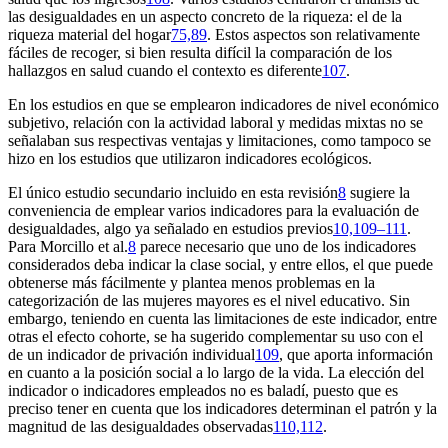
las desigualdades en un aspecto concreto de la riqueza: el de la
riqueza material del hogar
75,89
. Estos aspectos son relativamente
fáciles de recoger, si bien resulta difícil la comparación de los
hallazgos en salud cuando el contexto es diferente
107
.
En los estudios en que se emplearon indicadores de nivel económico
subjetivo, relación con la actividad laboral y medidas mixtas no se
señalaban sus respectivas ventajas y limitaciones, como tampoco se
hizo en los estudios que utilizaron indicadores ecológicos.
El único estudio secundario incluido en esta revisión
8
sugiere la
conveniencia de emplear varios indicadores para la evaluación de
desigualdades, algo ya señalado en estudios previos
10,109–111
.
Para Morcillo et al.
8
parece necesario que uno de los indicadores
considerados deba indicar la clase social, y entre ellos, el que puede
obtenerse más fácilmente y plantea menos problemas en la
categorización de las mujeres mayores es el nivel educativo. Sin
embargo, teniendo en cuenta las limitaciones de este indicador, entre
otras el efecto cohorte, se ha sugerido complementar su uso con el
de un indicador de privación individual
109
, que aporta información
en cuanto a la posición social a lo largo de la vida. La elección del
indicador o indicadores empleados no es baladí, puesto que es
preciso tener en cuenta que los indicadores determinan el patrón y la
magnitud de las desigualdades observadas
110,112
.