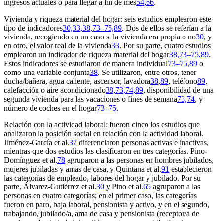
ingresos actuales o para llegar a fin de mes
54,66
.
Vivienda y riqueza material del hogar: seis estudios emplearon este
tipo de indicadores
30,33,38,73–75,89
. Dos de ellos se referían a la
vivienda, recogiendo en un caso si la vivienda era propia o no
30
, y
en otro, el valor real de la vivienda
33
. Por su parte, cuatro estudios
emplearon un indicador de riqueza material del hogar
38,73–75,89
.
Estos indicadores se estudiaron de manera individual
73–75,89
o
como una variable conjunta
38
. Se utilizaron, entre otros, tener
ducha/bañera, agua caliente, ascensor, lavadora
38,89
, teléfono
89
,
calefacción o aire acondicionado
38,73,74,89
, disponibilidad de una
segunda vivienda para las vacaciones o fines de semana
73,74
, y
número de coches en el hogar
73–75
.
Relación con la actividad laboral: fueron cinco los estudios que
analizaron la posición social en relación con la actividad laboral.
Jiménez-García et al.
37
diferenciaron personas activas e inactivas,
mientras que dos estudios las clasificaron en tres categorías. Pino-
Domínguez et al.
78
agruparon a las personas en hombres jubilados,
mujeres jubiladas y amas de casa, y Quintana et al.
91
establecieron
las categorías de empleado, labores del hogar y jubilado. Por su
parte, Álvarez-Gutiérrez et al.
30
y Pino et al.
65
agruparon a las
personas en cuatro categorías; en el primer caso, las categorías
fueron en paro, baja laboral, pensionista y activo, y en el segundo,
trabajando, jubilado/a, ama de casa y pensionista (receptor/a de