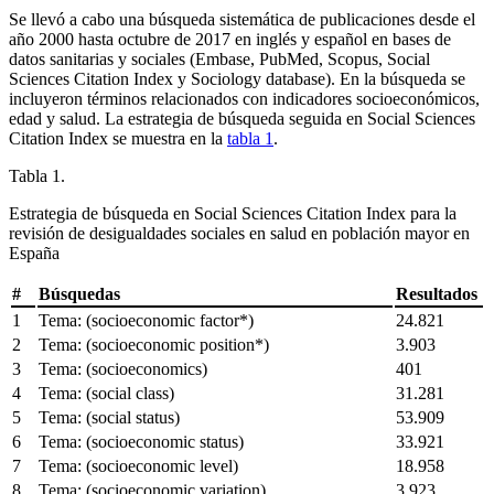
Se llevó a cabo una búsqueda sistemática de publicaciones desde el
año 2000 hasta octubre de 2017 en inglés y español en bases de
datos sanitarias y sociales (Embase, PubMed, Scopus, Social
Sciences Citation Index y Sociology database). En la búsqueda se
incluyeron términos relacionados con indicadores socioeconómicos,
edad y salud. La estrategia de búsqueda seguida en Social Sciences
Citation Index se muestra en la
tabla 1
.
Tabla 1.
Estrategia de búsqueda en Social Sciences Citation Index para la
revisión de desigualdades sociales en salud en población mayor en
España
#
Búsquedas
Resultados
1
Tema: (socioeconomic factor*)
24.821
2
Tema: (socioeconomic position*)
3.903
3
Tema: (socioeconomics)
401
4
Tema: (social class)
31.281
5
Tema: (social status)
53.909
6
Tema: (socioeconomic status)
33.921
7
Tema: (socioeconomic level)
18.958
8
Tema: (socioeconomic variation)
3.923