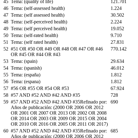
45
Tema: (quality of life)
121.701
46
Tema: (self-assessed health)
1.224
47
Tema: (self assessed health)
30.502
48
Tema: (self-perceived health)
2.224
49
Tema: (self perceived health)
19.052
50
Tema: (self-rated health)
9.710
51
Tema: (self rated health)
27.831
52
#51 OR #50 OR #49 OR #48 OR #47 OR #46
770.142
OR #45 OR #44 OR #43
53
Tema: (spain)
29.634
54
Tema: (spanish)
46.012
55
Tema: (españa)
1.812
56
Tema: (espana)
1.812
57
#56 OR #55 OR #54 OR #53
67.924
58
#57 AND #52 AND #42 AND #35
728
59
#57 AND #52 AND #42 AND #35Refinado por:
690
Años de publicación: (2000 OR 2006 OR 2012
OR 2001 OR 2007 OR 2013 OR 2002 OR 2008
OR 2014 OR 2003 OR 2009 OR 2015 OR 2004
OR 2010 OR 2016 OR 2005 OR 2011 OR 2017)
60
#57 AND #52 AND #42 AND #35Refinado por:
685
Años de publicación: (2000 OR 2006 OR 2012