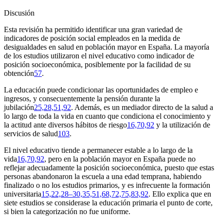
Discusión
Esta revisión ha permitido identificar una gran variedad de
indicadores de posición social empleados en la medida de
desigualdades en salud en población mayor en España. La mayoría
de los estudios utilizaron el nivel educativo como indicador de
posición socioeconómica, posiblemente por la facilidad de su
obtención
57
.
La educación puede condicionar las oportunidades de empleo e
ingresos, y consecuentemente la pensión durante la
jubilación
25,28,51,92
. Además, es un mediador directo de la salud a
lo largo de toda la vida en cuanto que condiciona el conocimiento y
la actitud ante diversos hábitos de riesgo
16,70,92
y la utilización de
servicios de salud
103
.
El nivel educativo tiende a permanecer estable a lo largo de la
vida
16,70,92
, pero en la población mayor en España puede no
reflejar adecuadamente la posición socioeconómica, puesto que estas
personas abandonaron la escuela a una edad temprana, habiendo
finalizado o no los estudios primarios, y es infrecuente la formación
universitaria
15,22,28–30,35,51,68,72,75,83,92
. Ello explica que en
siete estudios se considerase la educación primaria el punto de corte,
si bien la categorización no fue uniforme.