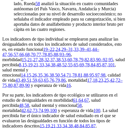
lado, Rueda
58
analizó la situación en cuatro comunidades
autónomas (el País Vasco, Navarra, Andalucía y Murcia)
seleccionadas por su nivel de desarrollo socioeconómico; no
señalaba el indicador empleado para su categorización, si bien
aportaba datos de analfabetismo y producto interior bruto per
cápita en las cuatro regiones.
Los indicadores de tipo individual se emplearon para analizar las
desigualdades en todos los indicadores de salud considerados, esto
es, en estado funcional
19–22,24,29–31,33,39–41,44–
47,56,57,66,68,70,77,78,85,88,93–96
,
morbilidad
15,21,27,28,32,37,38,53,60,78,79,82,83,90–92,95
, salud
percibida
8,15,19,21,33,34,38,48,52,55,65,69,78,84,85,87,101
,
salud mental y
emocional
14,15,26,35,36,38,50,54,71,78,81,88,95,97,98
, calidad
de vida
43,49,51,59,63,65,76,79,86
, mortalidad
17,18,23,25,42,72–
75,80,87,89,90
y esperanza de vida
16
.
Por su parte, los indicadores de tipo ecológico se utilizaron en el
estudio de desigualdades en morbilidad
61,64,67
, salud
percibida
48,58
, salud mental y emocional
58
,
mortalidad
42,62,73,74,99,100
y esperanza de vida
100
. La salud
percibida fue el único indicador de salud estudiado en el que se
evaluaron las desigualdades en función de todos los tipos de
indicadores descritos
15,19,21,33,34,38,48,84,85,87
.