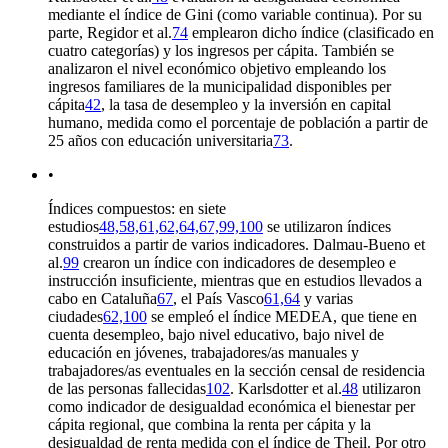
mediante el índice de Gini (como variable continua). Por su
parte, Regidor et al.
74
emplearon dicho índice (clasificado en
cuatro categorías) y los ingresos per cápita. También se
analizaron el nivel económico objetivo empleando los
ingresos familiares de la municipalidad disponibles per
cápita
42
, la tasa de desempleo y la inversión en capital
humano, medida como el porcentaje de población a partir de
25 años con educación universitaria
73
.
•
Índices compuestos: en siete
estudios
48,58,61,62,64,67,99,100
se utilizaron índices
construidos a partir de varios indicadores. Dalmau-Bueno et
al.
99
crearon un índice con indicadores de desempleo e
instrucción insuficiente, mientras que en estudios llevados a
cabo en Cataluña
67
, el País Vasco
61,64
y varias
ciudades
62,100
se empleó el índice MEDEA, que tiene en
cuenta desempleo, bajo nivel educativo, bajo nivel de
educación en jóvenes, trabajadores/as manuales y
trabajadores/as eventuales en la sección censal de residencia
de las personas fallecidas
102
. Karlsdotter et al.
48
utilizaron
como indicador de desigualdad económica el bienestar per
cápita regional, que combina la renta per cápita y la
desigualdad de renta medida con el índice de Theil. Por otro