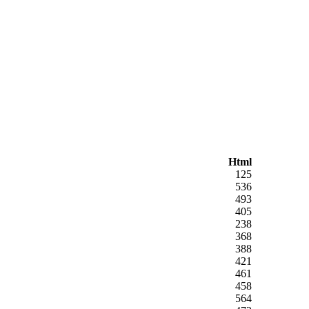
Html
125
536
493
405
238
368
388
421
461
458
564