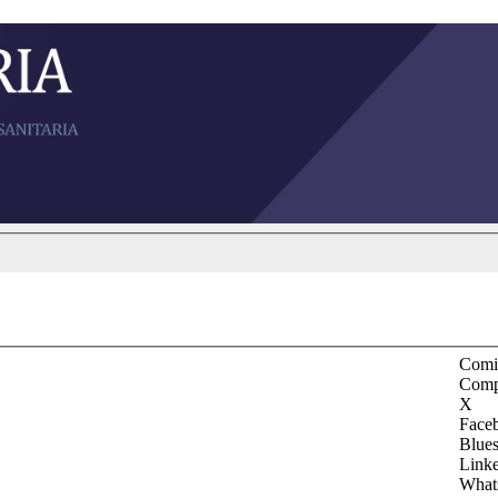
Comit
Comp
X
Face
Blue
Link
What