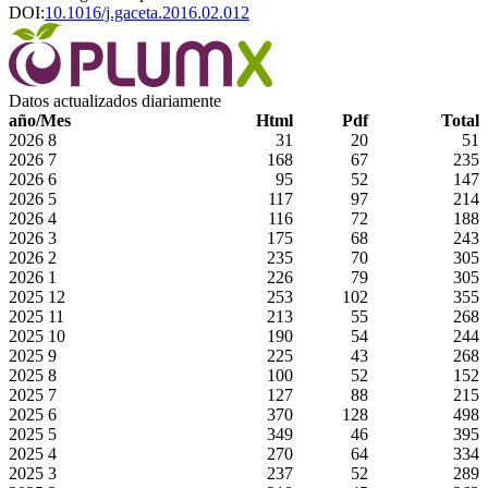
DOI:
10.1016/j.gaceta.2016.02.012
Datos actualizados diariamente
año/Mes
Html
Pdf
Total
2026
8
31
20
51
2026
7
168
67
235
2026
6
95
52
147
2026
5
117
97
214
2026
4
116
72
188
2026
3
175
68
243
2026
2
235
70
305
2026
1
226
79
305
2025
12
253
102
355
2025
11
213
55
268
2025
10
190
54
244
2025
9
225
43
268
2025
8
100
52
152
2025
7
127
88
215
2025
6
370
128
498
2025
5
349
46
395
2025
4
270
64
334
2025
3
237
52
289