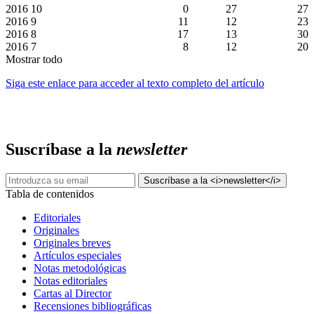
2016
10
0
27
27
2016
9
11
12
23
2016
8
17
13
30
2016
7
8
12
20
Mostrar todo
Siga este enlace para acceder al texto completo del artículo
Suscríbase a la
newsletter
Tabla de contenidos
Editoriales
Originales
Originales breves
Artículos especiales
Notas metodológicas
Notas editoriales
Cartas al Director
Recensiones bibliográficas