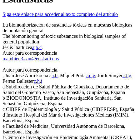
Siga este enlace para acceder al texto completo del artículo
La biomonitorización de sustancias tóxicas en muestras biológicas
de población general
The biomonitoring of toxic substances in biological samples of
general population
Jesús Ibarluzea
a
,
b
,
c
,
Autor para correspondencia
mambien3-san@euskadi.eus
Autor para correspondencia.
, Juan José Aurrekoetxea
a
,
b
, Miquel Porta
c
,
d
,
e
, Jordi Sunyer
c
,
f
,
g
,
Ferran Ballester
c
,
h
,
i
a
Subdirección de Salud Pública de Gipuzkoa, Departamento de
Salud del Gobierno Vasco, San Sebastián, Guipúzcoa, España
b
BIODONOSTIA, Instituto de Investigación Sanitaria, San
Sebastián, Guipúzcoa, España
c
CIBER de Epidemiología y Salud Pública (CIBERESP), España
d
Instituto Hospital del Mar de Investigaciones Médicas (IMIM),
Barcelona, España
e
Facultad de Medicina, Universidad Autónoma de Barcelona,
Barcelona, España
f
Centro de Investigación en Epidemiología Ambiental (CREAL),