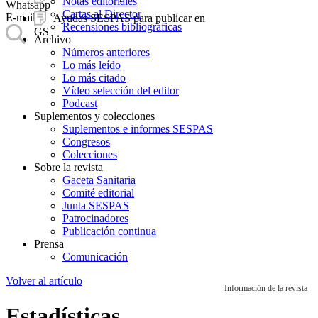
Notas editoriales
Whatsapp
Cartas al Director
E-mail
Ayudas SESPAS para publicar en
Recensiones bibliográficas
GS
Archivo
Números anteriores
Lo más leído
Lo más citado
Vídeo selección del editor
Podcast
Suplementos y colecciones
Suplementos e informes SESPAS
Congresos
Colecciones
Sobre la revista
Gaceta Sanitaria
Comité editorial
Junta SESPAS
Patrocinadores
Publicación continua
Prensa
Comunicación
Volver al artículo
Información de la revista
Estadísticas