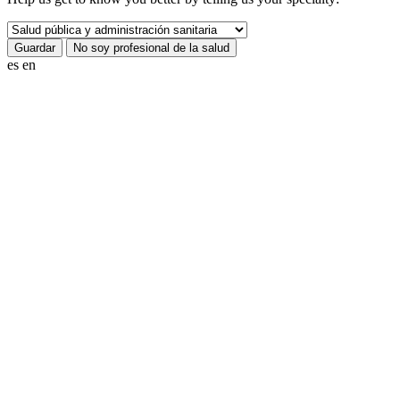
es
en