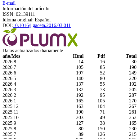
E-mail
Información del artículo
ISSN: 02139111
Idioma original: Español
DOI:
10.1016/j.gaceta.2016.03.011
Datos actualizados diariamente
año/Mes
Html
Pdf
Total
2026
8
14
16
30
2026
7
105
85
190
2026
6
197
52
249
2026
5
140
80
220
2026
4
137
55
192
2026
3
132
73
205
2026
2
192
95
287
2026
1
165
105
270
2025
12
163
104
267
2025
11
190
71
261
2025
10
203
49
252
2025
9
127
38
165
2025
8
80
150
230
2025
7
89
126
215