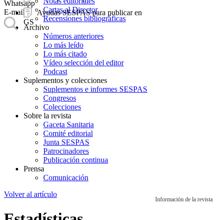
Notas editoriales
Whatsapp
Cartas al Director
E-mail
Ayudas SESPAS para publicar en
Recensiones bibliográficas
GS
Archivo
Números anteriores
Lo más leído
Lo más citado
Vídeo selección del editor
Podcast
Suplementos y colecciones
Suplementos e informes SESPAS
Congresos
Colecciones
Sobre la revista
Gaceta Sanitaria
Comité editorial
Junta SESPAS
Patrocinadores
Publicación continua
Prensa
Comunicación
Volver al artículo
Información de la revista
Estadísticas