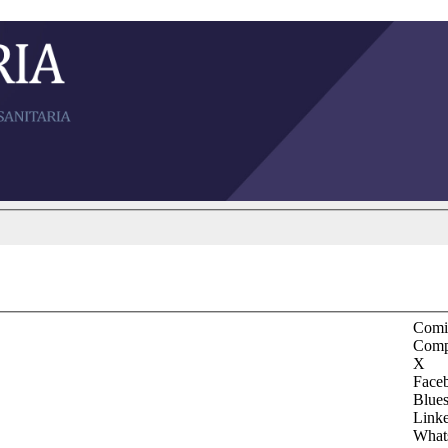
Comit
Comp
X
Face
Blue
Link
What