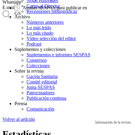
Notas editoriales
Whatsapp
Cartas al Director
E-mail
Ayudas SESPAS para publicar en
Recensiones bibliográficas
GS
Archivo
Números anteriores
Lo más leído
Lo más citado
Vídeo selección del editor
Podcast
Suplementos y colecciones
Suplementos e informes SESPAS
Congresos
Colecciones
Sobre la revista
Gaceta Sanitaria
Comité editorial
Junta SESPAS
Patrocinadores
Publicación continua
Prensa
Comunicación
Volver al artículo
Información de la revista
Estadísticas