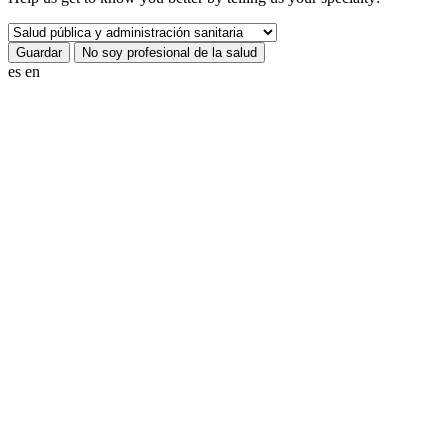
es
en