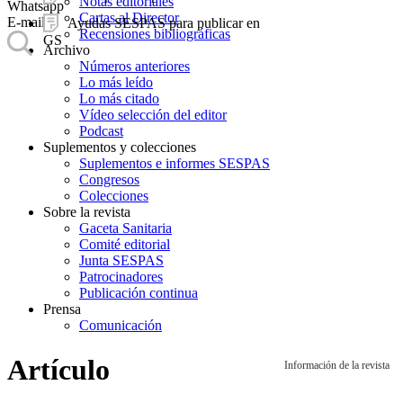
Notas editoriales
Whatsapp
Cartas al Director
E-mail
Ayudas SESPAS para publicar en
Recensiones bibliográficas
GS
Archivo
Números anteriores
Lo más leído
Lo más citado
Vídeo selección del editor
Podcast
Suplementos y colecciones
Suplementos e informes SESPAS
Congresos
Colecciones
Sobre la revista
Gaceta Sanitaria
Comité editorial
Junta SESPAS
Patrocinadores
Publicación continua
Prensa
Comunicación
Artículo
Información de la revista