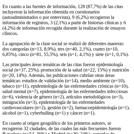
En cuanto a las fuentes de información, 128 (87,7%) de las citas
incluyeron la información obtenida en cuestionarios
(autoadministrados o por entrevista), 9 (6,2%) recogieron la
información de registros, 3 (2,1%) a partir de historias clínicas y 6
(4,2%) de información recogida durante la realización de ensayos
clínicos.
La agrupación de la clase social se realizó de diferentes maneras:
dos categorías (n
=
13, 8,9%), tres (n
=
40, 2,1%), cuatro (n
=
10,
6,85%), cinco (n
=
81, 55,5%), seis (n
=
1, 4,1%) y siete (n
=
1, 0,1%).
Las principales áreas temáticas de las citas fueron epidemiología
social (n
=
37, 25%), promoción de la salud (n
=
22, 15%) y nutrición
(n
=
20, 14%). Además, las publicaciones cubrían otras áreas
temáticas: estudios de validación (n
=
14), medio ambiente (n
=
10),
tabaco (n
=
11), epidemiología de las enfermedades crónicas (n
=
10),
salud mental (n
=
7), epidemiología de las enfermedades infecciosas
(n
=
6), violencia de género (n
=
2), artículos metodológicos (n
=
3),
inmigración (n
=
3), epidemiología de las enfermedades
cardiovasculares (n
=
2), gestión (n
=
2), farmacoepidemiología (n
=
1),
alcohol (n
=
1),
cyberbulling
(n
=
1) y cáncer (n
=
1).
En cuanto al origen geográfico de los primeros autores, se
recogieron 32 ciudades, de las cuales las más frecuentes fueron
Barcelona (n
=
54, 36%) y Madrid (n
=
30, 24%), seguidas de