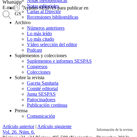
Notas metodológicas
Whatsapp
Notas editoriales
E-mail
Ayudas SESPAS para publicar en
Cartas al Director
GS
Recensiones bibliográficas
Archivo
Números anteriores
Lo más leído
Lo más citado
Vídeo selección del editor
Podcast
Suplementos y colecciones
Suplementos e informes SESPAS
Congresos
Colecciones
Sobre la revista
Gaceta Sanitaria
Comité editorial
Junta SESPAS
Patrocinadores
Publicación continua
Prensa
Comunicación
Artículo anterior
|
Artículo siguiente
Información de la revista
Vol. 26. Núm. 6.