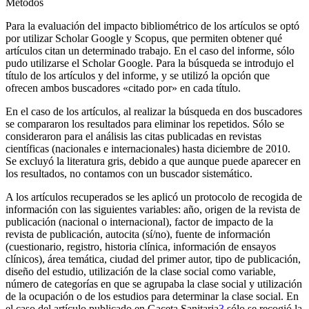
Métodos
Para la evaluación del impacto bibliométrico de los artículos se optó
por utilizar Scholar Google y Scopus, que permiten obtener qué
artículos citan un determinado trabajo. En el caso del informe, sólo
pudo utilizarse el Scholar Google. Para la búsqueda se introdujo el
título de los artículos y del informe, y se utilizó la opción que
ofrecen ambos buscadores «citado por» en cada título.
En el caso de los artículos, al realizar la búsqueda en dos buscadores
se compararon los resultados para eliminar los repetidos. Sólo se
consideraron para el análisis las citas publicadas en revistas
científicas (nacionales e internacionales) hasta diciembre de 2010.
Se excluyó la literatura gris, debido a que aunque puede aparecer en
los resultados, no contamos con un buscador sistemático.
A los artículos recuperados se les aplicó un protocolo de recogida de
información con las siguientes variables: año, origen de la revista de
publicación (nacional o internacional), factor de impacto de la
revista de publicación, autocita (sí/no), fuente de información
(cuestionario, registro, historia clínica, información de ensayos
clínicos), área temática, ciudad del primer autor, tipo de publicación,
diseño del estudio, utilización de la clase social como variable,
número de categorías en que se agrupaba la clase social y utilización
de la ocupación o de los estudios para determinar la clase social. En
el caso del artículo publicado en
Gaceta Sanitaria
3
sólo se recogió la