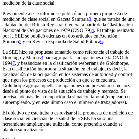
medición de la clase social.
Previamente a este informe se publicó una primera propuesta de
medición de clase social en
Gaceta Sanitaria
3
,
que se trataba de una
adaptación del
British Registrar General
a partir de la Clasificación
Nacional de Ocupaciones de 1979 (CNO-79)
4
. El trabajo realizado
por la SEE se publicó además en dos artículos en
Atención
Primaria
5
y en
Revista Española de Salud Pública
6
.
La SEE hizo su propuesta tomando como referencia el trabajo de
Domingo y Marcos
3
para agrupar las ocupaciones de la CNO de
1994
7
, y basándose en la clasificación weberiana de Goldthorpe.
Esta clasificación incorpora la situación en el trabajo, es decir, la
localización de la ocupación en los sistemas de autoridad y control
que rigen los procesos de producción en que se encuentra.
Goldthorpe agrupa aquellas ocupaciones que presentan semejanza
desde el punto de vista de la situación de trabajo y mercado. Se
precisa, además de la ocupación, la situación laboral (empleado o
autoempleado, y en este último caso el número de trabajadores).
El objetivo de este trabajo es revisar si la propuesta de medición de
clase social en ciencias de la salud de la SEE ha sido una
herramienta ampliamente utilizada, como pretendía cuando se
planteó su realización.