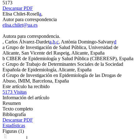
5173
Descargar PDF
Elisa Chilet-Rosell
a
,
Autor para correspondencia
elisa.chilet@ua.es
Autora para correspondencia.
, Carlos Álvarez-Dardet
a
,
b
,
c
, Antònia Domingo-Salvany
d
a
Grupo de Investigación de Salud Pública, Universidad de
Alicante, San Vicente del Raspeig, Alicante, España
b
CIBER de Epidemiología y Salud Pública (CIBERESP), España
c
Grupo de Trabajo de Determinantes Sociales de la Sociedad
Española de Epidemiología, Alicante, España
d
Grupo de Investigación en Epidemiología de las Drogas de
Abuso, IMIM, Barcelona, España
Este artículo ha recibido
5173
Visitas
Información del artículo
Resumen
Texto completo
Bibliografía
Descargar PDF
Estadísticas
Figuras (1)