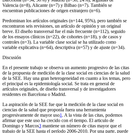
Valencia (n
=
8), Alicante (n
=
7) y Bilbao (n
=
7). También se
encuentran publicaciones de origen extranjero (n
=
6).
Predominan los artículos originales (n
=
144, 95%), pero también se
encontraron seis revisiones, un artículo de opinión y un original
breve. El diseño transversal fue el más frecuente (n
=
112), seguido
de los ensayos clínicos (n
=
22), de cohortes (n
=
18), y de casos y
controles (n
=
3). La variable clase social se ha utilizado como
variable explicativa (n
=
64), descriptiva (n
=
57) y de ajuste (n
=
34).
Discusión
En el presente trabajo se observa un aumento progresivo de las citas
de la propuesta de medición de la clase social en ciencias de la salud
de la SEE. Hay una gran heterogeneidad en cuanto a los temas, pero
el principal es la epidemiología social. Se trata en general de
artículos originales, de diseño transversal y de investigadores
residentes en Barcelona o Madrid.
La aspiración de la SEE fue que la medición de la clase social en
ciencias de la salud que proponía fuera una herramienta
progresivamente de mayor uso
1
. A la vista de las citas, podemos
afirmar que este uso ha crecido con el tiempo. El articulo de
Domingo y Marcos
3
mantiene un número de citas mayor que el
trabajo de la SEE hasta el período 2006-2010. Por una parte, puede