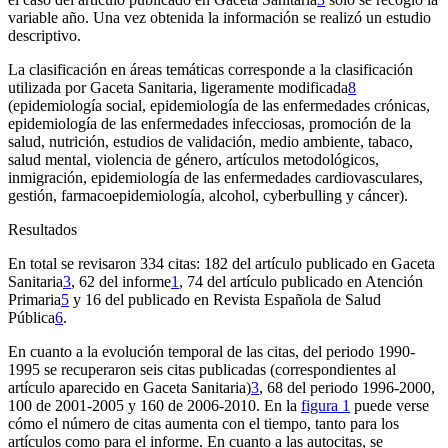
variable año. Una vez obtenida la información se realizó un estudio
descriptivo.
La clasificación en áreas temáticas corresponde a la clasificación
utilizada por
Gaceta Sanitaria
, ligeramente modificada
8
(epidemiología social, epidemiología de las enfermedades crónicas,
epidemiología de las enfermedades infecciosas, promoción de la
salud, nutrición, estudios de validación, medio ambiente, tabaco,
salud mental, violencia de género, artículos metodológicos,
inmigración, epidemiología de las enfermedades cardiovasculares,
gestión, farmacoepidemiología, alcohol,
cyberbulling
y cáncer).
Resultados
En total se revisaron 334 citas: 182 del artículo publicado en
Gaceta
Sanitaria
3
,
62 del informe
1
, 74 del artículo publicado en
Atención
Primaria
5
y 16 del publicado en
Revista Española de Salud
Pública
6
.
En cuanto a la evolución temporal de las citas, del periodo 1990-
1995 se recuperaron seis citas publicadas (correspondientes al
artículo aparecido en
Gaceta Sanitaria)
3
,
68 del periodo 1996-2000,
100 de 2001-2005 y 160 de 2006-2010. En la
figura 1
puede verse
cómo el número de citas aumenta con el tiempo, tanto para los
artículos como para el informe. En cuanto a las autocitas, se