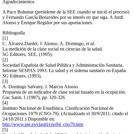
Agradecimientos
A Paco Bolumar (presidente de la SEE cuando se inició el proceso)
y Fernando García Benavides por su interés en que siga. A Jordi
Alonso y Enrique Regidor por sus aportaciones.
Bibliografía
[1]
C. Álvarez-Dardet, J. Alonso, A. Domingo,
et al
.
La medición de la clase social en ciencias de la salud.
SG Editores, SEE, (1995),
[2]
Sociedad Española de Salud Pública y Administración Sanitaria.
Informe SESPAS 1993: La salud y el sistema sanitario en España.
SG Editores, (1993),
[3]
A. Domingo Salvany, J. Marcos Alonso.
Propuesta de un indicador de clase social basado en la ocupación.
Gac Sanit, 1 (1987), pp. 320-326
[4]
Instituto Nacional de Estadística. Clasificación Nacional de
Ocupaciones 1979 (CNO-79). (Actualizado el 30/9/2011; citado el
24/10/2011.) Disponible en:
http://www.ine.es/clasifi/cno94_cno79.htm
[5]