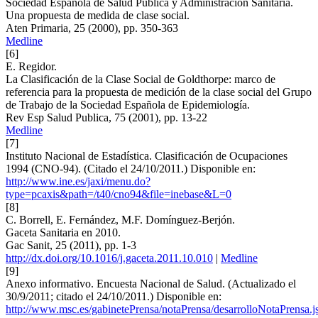
Sociedad Española de Salud Pública y Administración Sanitaria.
Una propuesta de medida de clase social.
Aten Primaria, 25 (2000), pp. 350-363
Medline
[6]
E. Regidor.
La Clasificación de la Clase Social de Goldthorpe: marco de
referencia para la propuesta de medición de la clase social del Grupo
de Trabajo de la Sociedad Española de Epidemiología.
Rev Esp Salud Publica, 75 (2001), pp. 13-22
Medline
[7]
Instituto Nacional de Estadística. Clasificación de Ocupaciones
1994 (CNO-94). (Citado el 24/10/2011.) Disponible en:
http://www.ine.es/jaxi/menu.do?
type=pcaxis&path=/t40/cno94&file=inebase&L=0
[8]
C. Borrell, E. Fernández, M.F. Domínguez-Berjón.
Gaceta Sanitaria en 2010.
Gac Sanit, 25 (2011), pp. 1-3
http://dx.doi.org/10.1016/j.gaceta.2011.10.010
|
Medline
[9]
Anexo informativo. Encuesta Nacional de Salud. (Actualizado el
30/9/2011; citado el 24/10/2011.) Disponible en:
http://www.msc.es/gabinetePrensa/notaPrensa/desarrolloNotaPrensa.j