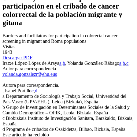
participación en el cribado de cáncer
colorrectal de la población migrante y
gitana
Barriers and facilitators for participation in colorectal cancer
screening in migrant and Roma populations
Visitas
1943
Descargar PDF
Iratxe López-López de Araya
a
,
b
, Yolanda González-Rábago
a
,
b
,
c
,
Autor para correspondencia
yolanda.gonzalezr@ehu.eus
Autora para correspondencia.
, Isabel Portillo
c
,
d
a
Departamento de Sociología y Trabajo Social, Universidad del
País Vasco (UPV/EHU), Leioa (Bizkaia), España
b
Grupo de Investigación en Determinantes Sociales de la Salud y
Cambio Demográfico – OPIK, Leoia, Bizkaia, España
c
Biobizkaia Instituto de Investigación Sanitara, Barakaldo, Bizkaia,
España
d
Programa de cribados de Osakidetza, Bilbao, Bizkaia, España
Este artículo ha recibido