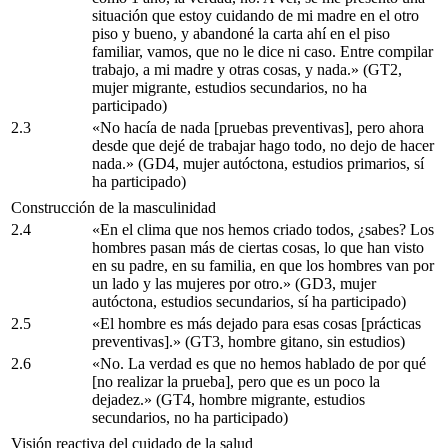
situación que estoy cuidando de mi madre en el otro
piso y bueno, y abandoné la carta ahí en el piso
familiar, vamos, que no le dice ni caso. Entre compilar
trabajo, a mi madre y otras cosas, y nada.» (GT2,
mujer migrante, estudios secundarios, no ha
participado)
2.3
«No hacía de nada [pruebas preventivas], pero ahora
desde que dejé de trabajar hago todo, no dejo de hacer
nada.» (GD4, mujer autóctona, estudios primarios, sí
ha participado)
Construcción de la masculinidad
2.4
«En el clima que nos hemos criado todos, ¿sabes? Los
hombres pasan más de ciertas cosas, lo que han visto
en su padre, en su familia, en que los hombres van por
un lado y las mujeres por otro.» (GD3, mujer
autóctona, estudios secundarios, sí ha participado)
2.5
«El hombre es más dejado para esas cosas [prácticas
preventivas].» (GT3, hombre gitano, sin estudios)
2.6
«No. La verdad es que no hemos hablado de por qué
[no realizar la prueba], pero que es un poco la
dejadez.» (GT4, hombre migrante, estudios
secundarios, no ha participado)
Visión reactiva del cuidado de la salud