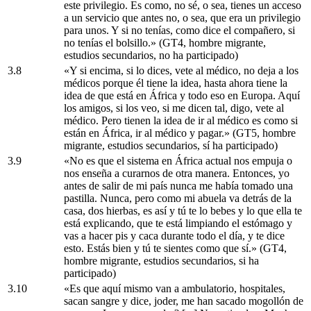
este privilegio. Es como, no sé, o sea, tienes un acceso
a un servicio que antes no, o sea, que era un privilegio
para unos. Y si no tenías, como dice el compañero, si
no tenías el bolsillo.» (GT4, hombre migrante,
estudios secundarios, no ha participado)
3.8
«Y si encima, si lo dices, vete al médico, no deja a los
médicos porque él tiene la idea, hasta ahora tiene la
idea de que está en África y todo eso en Europa. Aquí
los amigos, si los veo, si me dicen tal, digo, vete al
médico. Pero tienen la idea de ir al médico es como si
están en África, ir al médico y pagar.» (GT5, hombre
migrante, estudios secundarios, sí ha participado)
3.9
«No es que el sistema en África actual nos empuja o
nos enseña a curarnos de otra manera. Entonces, yo
antes de salir de mi país nunca me había tomado una
pastilla. Nunca, pero como mi abuela va detrás de la
casa, dos hierbas, es así y tú te lo bebes y lo que ella te
está explicando, que te está limpiando el estómago y
vas a hacer pis y caca durante todo el día, y te dice
esto. Estás bien y tú te sientes como que sí.» (GT4,
hombre migrante, estudios secundarios, si ha
participado)
3.10
«Es que aquí mismo van a ambulatorio, hospitales,
sacan sangre y dice, joder, me han sacado mogollón de