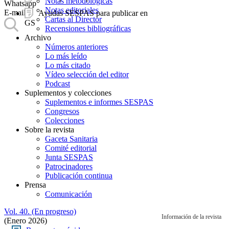
Notas metodológicas
Whatsapp
Notas editoriales
E-mail
Ayudas SESPAS para publicar en
Cartas al Director
GS
Recensiones bibliográficas
Archivo
Números anteriores
Lo más leído
Lo más citado
Vídeo selección del editor
Podcast
Suplementos y colecciones
Suplementos e informes SESPAS
Congresos
Colecciones
Sobre la revista
Gaceta Sanitaria
Comité editorial
Junta SESPAS
Patrocinadores
Publicación continua
Prensa
Comunicación
Vol. 40. (En progreso)
Información de la revista
(Enero 2026)