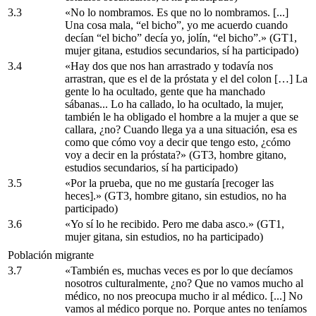
3.3
«No lo nombramos. Es que no lo nombramos. [...]
Una cosa mala, “el bicho”, yo me acuerdo cuando
decían “el bicho” decía yo, jolín, “el bicho”.» (GT1,
mujer gitana, estudios secundarios, sí ha participado)
3.4
«Hay dos que nos han arrastrado y todavía nos
arrastran, que es el de la próstata y el del colon […] La
gente lo ha ocultado, gente que ha manchado
sábanas... Lo ha callado, lo ha ocultado, la mujer,
también le ha obligado el hombre a la mujer a que se
callara, ¿no? Cuando llega ya a una situación, esa es
como que cómo voy a decir que tengo esto, ¿cómo
voy a decir en la próstata?» (GT3, hombre gitano,
estudios secundarios, sí ha participado)
3.5
«Por la prueba, que no me gustaría [recoger las
heces].» (GT3, hombre gitano, sin estudios, no ha
participado)
3.6
«Yo sí lo he recibido. Pero me daba asco.» (GT1,
mujer gitana, sin estudios, no ha participado)
Población migrante
3.7
«También es, muchas veces es por lo que decíamos
nosotros culturalmente, ¿no? Que no vamos mucho al
médico, no nos preocupa mucho ir al médico. [...] No
vamos al médico porque no. Porque antes no teníamos