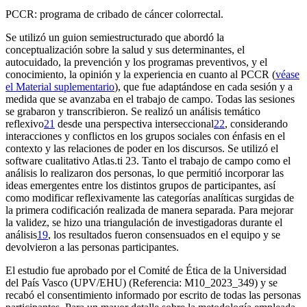
PCCR: programa de cribado de cáncer colorrectal.
Se utilizó un guion semiestructurado que abordó la
conceptualización sobre la salud y sus determinantes, el
autocuidado, la prevención y los programas preventivos, y el
conocimiento, la opinión y la experiencia en cuanto al PCCR (
véase
el Material suplementario
), que fue adaptándose en cada sesión y a
medida que se avanzaba en el trabajo de campo. Todas las sesiones
se grabaron y transcribieron. Se realizó un análisis temático
reflexivo
21
desde una perspectiva interseccional
22
, considerando
interacciones y conflictos en los grupos sociales con énfasis en el
contexto y las relaciones de poder en los discursos. Se utilizó el
software
cualitativo Atlas.ti 23. Tanto el trabajo de campo como el
análisis lo realizaron dos personas, lo que permitió incorporar las
ideas emergentes entre los distintos grupos de participantes, así
como modificar reflexivamente las categorías analíticas surgidas de
la primera codificación realizada de manera separada. Para mejorar
la validez, se hizo una triangulación de investigadoras durante el
análisis
19
, los resultados fueron consensuados en el equipo y se
devolvieron a las personas participantes.
El estudio fue aprobado por el Comité de Ética de la Universidad
del País Vasco (UPV/EHU) (Referencia: M10_2023_349) y se
recabó el consentimiento informado por escrito de todas las personas