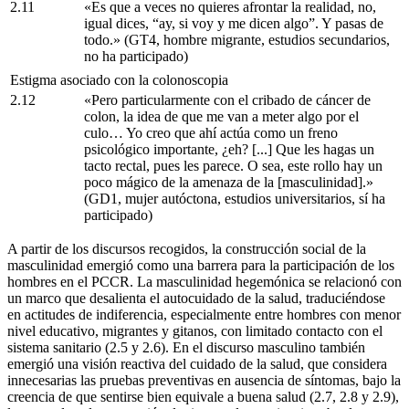
2.11
«Es que a veces no quieres afrontar la realidad, no,
igual dices, “ay, si voy y me dicen algo”. Y pasas de
todo.» (GT4, hombre migrante, estudios secundarios,
no ha participado)
Estigma asociado con la colonoscopia
2.12
«Pero particularmente con el cribado de cáncer de
colon, la idea de que me van a meter algo por el
culo… Yo creo que ahí actúa como un freno
psicológico importante, ¿eh? [...] Que les hagas un
tacto rectal, pues les parece. O sea, este rollo hay un
poco mágico de la amenaza de la [masculinidad].»
(GD1, mujer autóctona, estudios universitarios, sí ha
participado)
A partir de los discursos recogidos, la construcción social de la
masculinidad emergió como una barrera para la participación de los
hombres en el PCCR. La masculinidad hegemónica se relacionó con
un marco que desalienta el autocuidado de la salud, traduciéndose
en actitudes de indiferencia, especialmente entre hombres con menor
nivel educativo, migrantes y gitanos, con limitado contacto con el
sistema sanitario (2.5 y 2.6). En el discurso masculino también
emergió una visión reactiva del cuidado de la salud, que considera
innecesarias las pruebas preventivas en ausencia de síntomas, bajo la
creencia de que sentirse bien equivale a buena salud (2.7, 2.8 y 2.9),