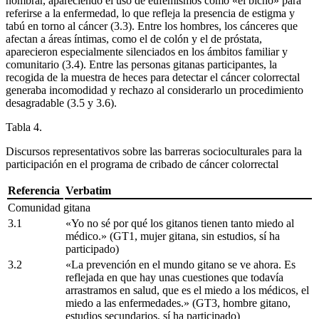
nombrar, apareciendo el uso de eufemismos como «el bicho» para
referirse a la enfermedad, lo que refleja la presencia de estigma y
tabú en torno al cáncer (3.3). Entre los hombres, los cánceres que
afectan a áreas íntimas, como el de colón y el de próstata,
aparecieron especialmente silenciados en los ámbitos familiar y
comunitario (3.4). Entre las personas gitanas participantes, la
recogida de la muestra de heces para detectar el cáncer colorrectal
generaba incomodidad y rechazo al considerarlo un procedimiento
desagradable (3.5 y 3.6).
Tabla 4.
Discursos representativos sobre las barreras socioculturales para la
participación en el programa de cribado de cáncer colorrectal
Referencia
Verbatim
Comunidad gitana
3.1
«Yo no sé por qué los gitanos tienen tanto miedo al
médico.» (GT1, mujer gitana, sin estudios, sí ha
participado)
3.2
«La prevención en el mundo gitano se ve ahora. Es
reflejada en que hay unas cuestiones que todavía
arrastramos en salud, que es el miedo a los médicos, el
miedo a las enfermedades.» (GT3, hombre gitano,
estudios secundarios, sí ha participado)