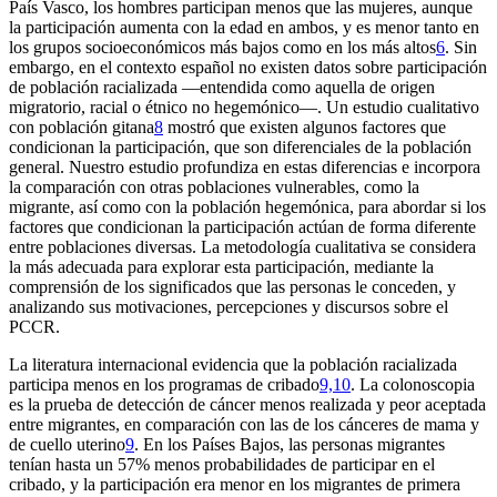
País Vasco, los hombres participan menos que las mujeres, aunque
la participación aumenta con la edad en ambos, y es menor tanto en
los grupos socioeconómicos más bajos como en los más altos
6
. Sin
embargo, en el contexto español no existen datos sobre participación
de población racializada —entendida como aquella de origen
migratorio, racial o étnico no hegemónico—. Un estudio cualitativo
con población gitana
8
mostró que existen algunos factores que
condicionan la participación, que son diferenciales de la población
general. Nuestro estudio profundiza en estas diferencias e incorpora
la comparación con otras poblaciones vulnerables, como la
migrante, así como con la población hegemónica, para abordar si los
factores que condicionan la participación actúan de forma diferente
entre poblaciones diversas. La metodología cualitativa se considera
la más adecuada para explorar esta participación, mediante la
comprensión de los significados que las personas le conceden, y
analizando sus motivaciones, percepciones y discursos sobre el
PCCR.
La literatura internacional evidencia que la población racializada
participa menos en los programas de cribado
9,10
. La colonoscopia
es la prueba de detección de cáncer menos realizada y peor aceptada
entre migrantes, en comparación con las de los cánceres de mama y
de cuello uterino
9
. En los Países Bajos, las personas migrantes
tenían hasta un 57% menos probabilidades de participar en el
cribado, y la participación era menor en los migrantes de primera