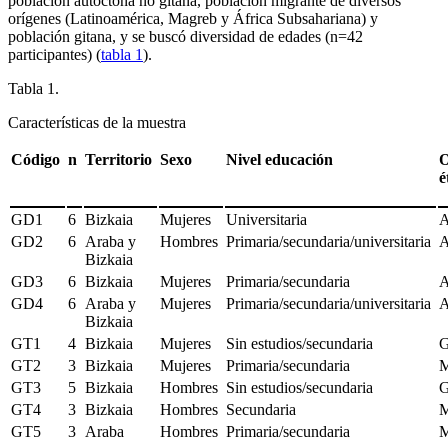
población autóctona no gitana, población migrante de diversos
orígenes (Latinoamérica, Magreb y África Subsahariana) y
población gitana, y se buscó diversidad de edades (n
=
42
participantes) (
tabla 1
).
Tabla 1.
Características de la muestra
Código
n
Territorio
Sexo
Nivel educación
O
é
GD1
6
Bizkaia
Mujeres
Universitaria
A
GD2
6
Araba y
Hombres
Primaria/secundaria/universitaria
A
Bizkaia
GD3
6
Bizkaia
Mujeres
Primaria/secundaria
A
GD4
6
Araba y
Mujeres
Primaria/secundaria/universitaria
A
Bizkaia
GT1
4
Bizkaia
Mujeres
Sin estudios/secundaria
G
GT2
3
Bizkaia
Mujeres
Primaria/secundaria
M
GT3
5
Bizkaia
Hombres
Sin estudios/secundaria
G
GT4
3
Bizkaia
Hombres
Secundaria
M
GT5
3
Araba
Hombres
Primaria/secundaria
M