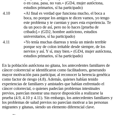
o en casa, pasa, no van.» (GD4, mujer autóctona,
estudios primarios, sí ha participado)
4.10
«Al final es verdad que funciona mucho, el boca a
boca, no porque los amigos te dicen vamos, yo tengo
este problema y te cuentan y pues esta experiencia. Te
da un poco de así, pero no lo haces [prueba de
cribado].» (GD2, hombre autóctono, estudios
universitarios, sí ha participado)
4.11
«Yo tenía muchas diarreas y tenía un miedo terrible
porque soy de colon irritable desde siempre, de los
nervios y así. Y sí, muy bien.» (GD4, mujer autóctona,
estudios primarios, sí ha participado)
En la población autóctona no gitana, los antecedentes familiares de
cáncer colorrectal se identificaron como facilitadores, generando
mayor motivación para participar, al reconocer la herencia genética
como factor de riesgo (4.8). Además, quienes habían tenido
experiencias de familiares y amistades que habían enfrentado el
cáncer colorrectal, o quienes padecían problemas intestinales
previos, parecían mostrar una mayor disposición a realizarse la
prueba (4.9, 4.10 y 4.11). Sin embargo, los antecedentes familiares y
los problemas de salud previos no parecían motivar a las personas
migrantes y gitanas, siendo un elemento diferencial clave.