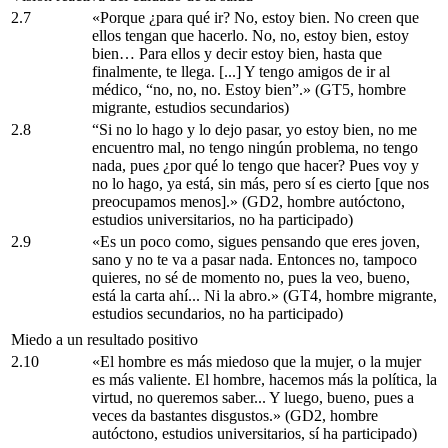
2.7
«Porque ¿para qué ir? No, estoy bien. No creen que
ellos tengan que hacerlo. No, no, estoy bien, estoy
bien… Para ellos y decir estoy bien, hasta que
finalmente, te llega. [...] Y tengo amigos de ir al
médico, “no, no, no. Estoy bien”.» (GT5, hombre
migrante, estudios secundarios)
2.8
“Si no lo hago y lo dejo pasar, yo estoy bien, no me
encuentro mal, no tengo ningún problema, no tengo
nada, pues ¿por qué lo tengo que hacer? Pues voy y
no lo hago, ya está, sin más, pero sí es cierto [que nos
preocupamos menos].» (GD2, hombre autóctono,
estudios universitarios, no ha participado)
2.9
«Es un poco como, sigues pensando que eres joven,
sano y no te va a pasar nada. Entonces no, tampoco
quieres, no sé de momento no, pues la veo, bueno,
está la carta ahí... Ni la abro.» (GT4, hombre migrante,
estudios secundarios, no ha participado)
Miedo a un resultado positivo
2.10
«El hombre es más miedoso que la mujer, o la mujer
es más valiente. El hombre, hacemos más la política, la
virtud, no queremos saber... Y luego, bueno, pues a
veces da bastantes disgustos.» (GD2, hombre
autóctono, estudios universitarios, sí ha participado)