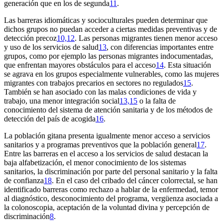
generación que en los de segunda
11
.
Las barreras idiomáticas y socioculturales pueden determinar que
dichos grupos no puedan acceder a ciertas medidas preventivas y de
detección precoz
10,12
. Las personas migrantes tienen menor acceso
y uso de los servicios de salud
13
, con diferencias importantes entre
grupos, como por ejemplo las personas migrantes indocumentadas,
que enfrentan mayores obstáculos para el acceso
14
. Esta situación
se agrava en los grupos especialmente vulnerables, como las mujeres
migrantes con trabajos precarios en sectores no regulados
15
.
También se han asociado con las malas condiciones de vida y
trabajo, una menor integración social
13,15
o la falta de
conocimiento del sistema de atención sanitaria y de los métodos de
detección del país de acogida
16
.
La población gitana presenta igualmente menor acceso a servicios
sanitarios y a programas preventivos que la población general
17
.
Entre las barreras en el acceso a los servicios de salud destacan la
baja alfabetización, el menor conocimiento de los sistemas
sanitarios, la discriminación por parte del personal sanitario y la falta
de confianza
18
. En el caso del cribado del cáncer colorrectal, se han
identificado barreras como rechazo a hablar de la enfermedad, temor
al diagnóstico, desconocimiento del programa, vergüenza asociada a
la colonoscopia, aceptación de la voluntad divina y percepción de
discriminación
8
.