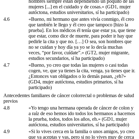
hombres siempre están dependiendo un poquito de las
mujeres [...] en el cuidado y de cosas.» (GD1, mujer
autóctona, estudios universitarios, sí ha participado)
4.6
«Bueno, mi hermano que antes vivía conmigo, él creo
que también le llego y él creo que tampoco [hizo la
prueba]. En los médicos él tenía que estar ya, que tiene
que estar, como dice de muerte, para poder ir hay que
pedirle la cita y que no. […] O sea, son hombres que
no se cuidan y hoy día ya yo se lo decía muchas
veces, “por favor, cuídate”.» (GT2, mujer migrante,
estudios secundarios, sí ha participado)
4.7
«Bueno, yo creo que todas las mujeres o casi todas
cogen, ve, que ya tienes la cita, venga, ya tienes que ir.
¿Entonces van obligados o lo demás pasan, ¿eh?»
(GD4, mujer autóctona, estudios primarios, sí ha
participado)
Antecedentes familiares de cáncer colorrectal o problemas de salud
previos
4.8
«Yo tengo una hermana operada de cáncer de colon y
a raíz de eso hemos ido todos los hermanos a hacernos
la prueba, todos, todos los años, eh.» (GD1, mujer
autóctona, estudios universitarios, sí ha participado)
4.9
«Si lo vives cerca en la familia o unos amigos, yo creo
que ya aceptas y vas, pero si no lo vives muy de cerca