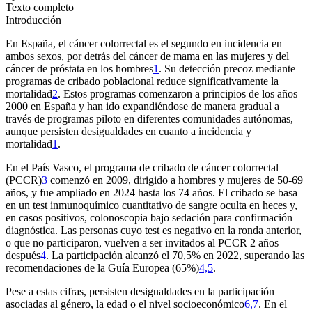
Texto completo
Introducción
En España, el cáncer colorrectal es el segundo en incidencia en
ambos sexos, por detrás del cáncer de mama en las mujeres y del
cáncer de próstata en los hombres
1
. Su detección precoz mediante
programas de cribado poblacional reduce significativamente la
mortalidad
2
. Estos programas comenzaron a principios de los años
2000 en España y han ido expandiéndose de manera gradual a
través de programas piloto en diferentes comunidades autónomas,
aunque persisten desigualdades en cuanto a incidencia y
mortalidad
1
.
En el País Vasco, el programa de cribado de cáncer colorrectal
(PCCR)
3
comenzó en 2009, dirigido a hombres y mujeres de 50-69
años, y fue ampliado en 2024 hasta los 74 años. El cribado se basa
en un test inmunoquímico cuantitativo de sangre oculta en heces y,
en casos positivos, colonoscopia bajo sedación para confirmación
diagnóstica. Las personas cuyo test es negativo en la ronda anterior,
o que no participaron, vuelven a ser invitados al PCCR 2 años
después
4
. La participación alcanzó el 70,5% en 2022, superando las
recomendaciones de la Guía Europea (65%)
4,5
.
Pese a estas cifras, persisten desigualdades en la participación
asociadas al género, la edad o el nivel socioeconómico
6,7
. En el