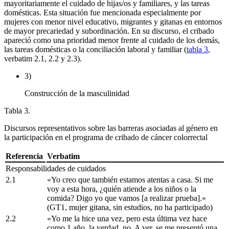
mayoritariamente el cuidado de hijas/os y familiares, y las tareas
domésticas. Esta situación fue mencionada especialmente por
mujeres con menor nivel educativo, migrantes y gitanas en entornos
de mayor precariedad y subordinación. En su discurso, el cribado
apareció como una prioridad menor frente al cuidado de los demás,
las tareas domésticas o la conciliación laboral y familiar (
tabla 3
,
verbatim
2.1, 2.2 y 2.3).
3)
Construcción de la masculinidad
Tabla 3.
Discursos representativos sobre las barreras asociadas al género en
la participación en el programa de cribado de cáncer colorrectal
Referencia
Verbatim
Responsabilidades de cuidados
2.1
«Yo creo que también estamos atentas a casa. Si me
voy a esta hora, ¿quién atiende a los niños o la
comida? Digo yo que vamos [a realizar prueba].»
(GT1, mujer gitana, sin estudios, no ha participado)
2.2
«Yo me la hice una vez, pero esta última vez hace
como 1 año, la verdad, no. A ver, se me presentó una