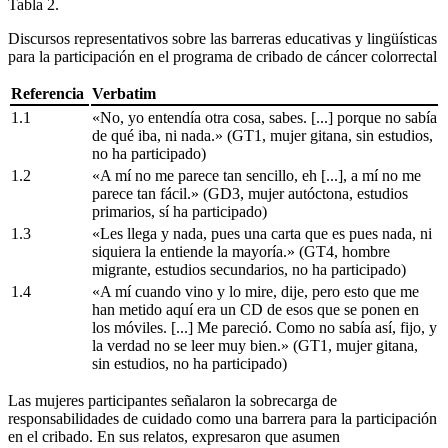
Tabla 2.
Discursos representativos sobre las barreras educativas y lingüísticas
para la participación en el programa de cribado de cáncer colorrectal
Referencia
Verbatim
1.1
«No, yo entendía otra cosa, sabes. [...] porque no sabía
de qué iba, ni nada.» (GT1, mujer gitana, sin estudios,
no ha participado)
1.2
«A mí no me parece tan sencillo, eh [...], a mí no me
parece tan fácil.» (GD3, mujer autóctona, estudios
primarios, sí ha participado)
1.3
«Les llega y nada, pues una carta que es pues nada, ni
siquiera la entiende la mayoría.» (GT4, hombre
migrante, estudios secundarios, no ha participado)
1.4
«A mí cuando vino y lo mire, dije, pero esto que me
han metido aquí era un CD de esos que se ponen en
los móviles. [...] Me pareció. Como no sabía así, fijo, y
la verdad no se leer muy bien.» (GT1, mujer gitana,
sin estudios, no ha participado)
Las mujeres participantes señalaron la sobrecarga de
responsabilidades de cuidado como una barrera para la participación
en el cribado. En sus relatos, expresaron que asumen