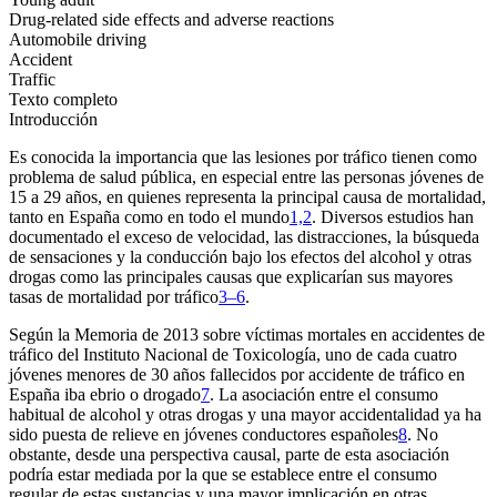
Drug-related side effects and adverse reactions
Automobile driving
Accident
Traffic
Texto completo
Introducción
Es conocida la importancia que las lesiones por tráfico tienen como
problema de salud pública, en especial entre las personas jóvenes de
15 a 29 años, en quienes representa la principal causa de mortalidad,
tanto en España como en todo el mundo
1,2
. Diversos estudios han
documentado el exceso de velocidad, las distracciones, la búsqueda
de sensaciones y la conducción bajo los efectos del alcohol y otras
drogas como las principales causas que explicarían sus mayores
tasas de mortalidad por tráfico
3–6
.
Según la
Memoria de 2013 sobre víctimas mortales en accidentes de
tráfico
del Instituto Nacional de Toxicología, uno de cada cuatro
jóvenes menores de 30 años fallecidos por accidente de tráfico en
España iba ebrio o drogado
7
. La asociación entre el consumo
habitual de alcohol y otras drogas y una mayor accidentalidad ya ha
sido puesta de relieve en jóvenes conductores españoles
8
. No
obstante, desde una perspectiva causal, parte de esta asociación
podría estar mediada por la que se establece entre el consumo
regular de estas sustancias y una mayor implicación en otras