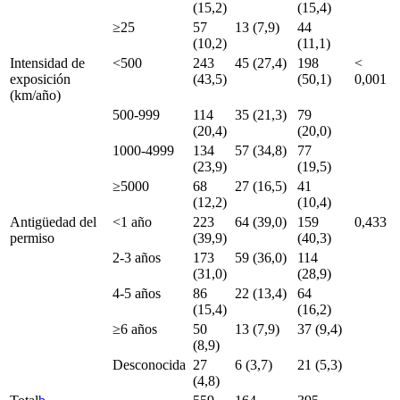
(15,2)
(15,4)
≥25
57
13 (7,9)
44
(10,2)
(11,1)
Intensidad de
<500
243
45 (27,4)
198
<
exposición
(43,5)
(50,1)
0,001
(km/año)
500-999
114
35 (21,3)
79
(20,4)
(20,0)
1000-4999
134
57 (34,8)
77
(23,9)
(19,5)
≥5000
68
27 (16,5)
41
(12,2)
(10,4)
Antigüedad del
<1 año
223
64 (39,0)
159
0,433
permiso
(39,9)
(40,3)
2-3 años
173
59 (36,0)
114
(31,0)
(28,9)
4-5 años
86
22 (13,4)
64
(15,4)
(16,2)
≥6 años
50
13 (7,9)
37 (9,4)
(8,9)
Desconocida
27
6 (3,7)
21 (5,3)
(4,8)