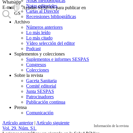
Notas metodológicas
Whatsapp
Notas editoriales
E-mail
Ayudas SESPAS para publicar en
Cartas al Director
GS
Recensiones bibliográficas
Archivo
Números anteriores
Lo más leído
Lo más citado
Vídeo selección del editor
Podcast
Suplementos y colecciones
Suplementos e informes SESPAS
Congresos
Colecciones
Sobre la revista
Gaceta Sanitaria
Comité editorial
Junta SESPAS
Patrocinadores
Publicación continua
Prensa
Comunicación
Artículo anterior
|
Artículo siguiente
Información de la revista
Vol. 29. Núm. S1.