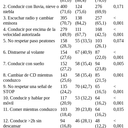
(81,0)
(88,4)
(78,0)
2. Conducir con lluvia, nieve o
400
124
276
0,171
niebla
(71,6)
(75,6)
(69,9)
3. Escuchar radio y cambiar
395
138
257
<
emisora
(70,7)
(84,2)
(65,1)
0,001
4. Conducir por encima de la
279
111
168
<
velocidad autorizada
(49,9)
(67,7)
(42,5)
0,001
5. No respetar paso peatones
158
55 (33,5)
103
0,074
(28,3)
(26,1)
6. Distraerse al volante
154
67 (40,9)
87
<
(27,6)
(22,0)
0,001
7. Conducir con sueño
152
58 (35,4)
94
0,005
(27,2)
(23,8)
8. Cambiar de CD mientras
143
58 (35,4)
85
0,001
conduzco
(25,6)
(21,5)
9. No respetar una señal de
135
70 (42,7)
65
<
STOP
(24,2)
(16,5)
0,001
10. Conducir y hablar por
117
53 (32,2)
64
<
móvil
(20,9)
(16,2)
0,001
11. Comer mientras conduzco
103
39 (23,8)
64
0,035
(18,4)
(16,2)
12. Conducir >2
h sin
94
46 (28,1)
48
<
descansar
(16,8)
(12,2)
0,001