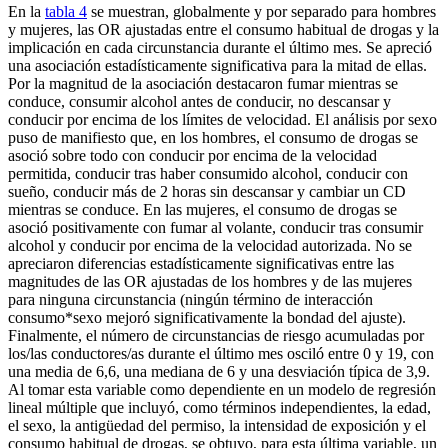
En la
tabla 4
se muestran, globalmente y por separado para hombres
y mujeres, las OR ajustadas entre el consumo habitual de drogas y la
implicación en cada circunstancia durante el último mes. Se apreció
una asociación estadísticamente significativa para la mitad de ellas.
Por la magnitud de la asociación destacaron fumar mientras se
conduce, consumir alcohol antes de conducir, no descansar y
conducir por encima de los límites de velocidad. El análisis por sexo
puso de manifiesto que, en los hombres, el consumo de drogas se
asoció sobre todo con conducir por encima de la velocidad
permitida, conducir tras haber consumido alcohol, conducir con
sueño, conducir más de 2 horas sin descansar y cambiar un CD
mientras se conduce. En las mujeres, el consumo de drogas se
asoció positivamente con fumar al volante, conducir tras consumir
alcohol y conducir por encima de la velocidad autorizada. No se
apreciaron diferencias estadísticamente significativas entre las
magnitudes de las OR ajustadas de los hombres y de las mujeres
para ninguna circunstancia (ningún término de interacción
consumo*sexo mejoró significativamente la bondad del ajuste).
Finalmente, el número de circunstancias de riesgo acumuladas por
los/las conductores/as durante el último mes osciló entre 0 y 19, con
una media de 6,6, una mediana de 6 y una desviación típica de 3,9.
Al tomar esta variable como dependiente en un modelo de regresión
lineal múltiple que incluyó, como términos independientes, la edad,
el sexo, la antigüedad del permiso, la intensidad de exposición y el
consumo habitual de drogas, se obtuvo, para esta última variable, un