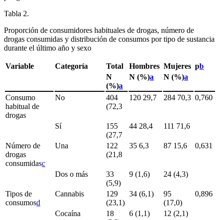
Tabla 2.
Proporción de consumidores habituales de drogas, número de
drogas consumidas y distribución de consumos por tipo de sustancia
durante el último año y sexo
Variable
Categoría
Total
Hombres
Mujeres
p
b
N
N (%)
a
N (%)
a
(%)
a
Consumo
No
404
120 29,7
284 70,3
0,760
habitual de
(72,3
drogas
Sí
155
44 28,4
111 71,6
(27,7
Número de
Una
122
35 6,3
87 15,6
0,631
drogas
(21,8
consumidas
c
Dos o más
33
9 (1,6)
24 (4,3)
(5,9)
Tipos de
Cannabis
129
34 (6,1)
95
0,896
consumos
d
(23,1)
(17,0)
Cocaína
18
6 (1,1)
12 (2,1)