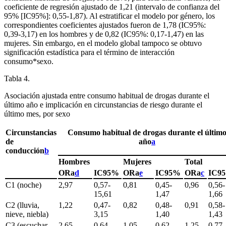
coeficiente de regresión ajustado de 1,21 (intervalo de confianza del
95% [IC95%]: 0,55-1,87). Al estratificar el modelo por género, los
correspondientes coeficientes ajustados fueron de 1,78 (IC95%:
0,39-3,17) en los hombres y de 0,82 (IC95%: 0,17-1,47) en las
mujeres. Sin embargo, en el modelo global tampoco se obtuvo
significación estadística para el término de interacción
consumo*sexo.
Tabla 4.
Asociación ajustada entre consumo habitual de drogas durante el
último año e implicación en circunstancias de riesgo durante el
último mes, por sexo
Circunstancias
Consumo habitual de drogas durante el últim
de
año
a
conducción
b
Hombres
Mujeres
Total
ORa
d
IC95%
ORa
e
IC95%
ORa
c
IC9
C1 (noche)
2,97
0,57-
0,81
0,45-
0,96
0,56-
15,61
1,47
1,66
C2 (lluvia,
1,22
0,47-
0,82
0,48-
0,91
0,58-
nieve, niebla)
3,15
1,40
1,43
C3 (escuchar
2,65
0,64-
1,05
0,62-
1,25
0,77-