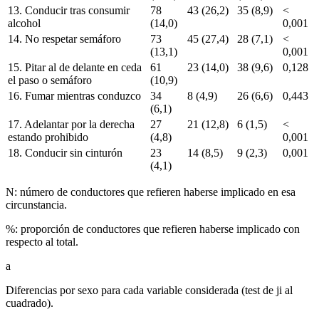
13. Conducir tras consumir
78
43 (26,2)
35 (8,9)
<
alcohol
(14,0)
0,001
14. No respetar semáforo
73
45 (27,4)
28 (7,1)
<
(13,1)
0,001
15. Pitar al de delante en ceda
61
23 (14,0)
38 (9,6)
0,128
el paso o semáforo
(10,9)
16. Fumar mientras conduzco
34
8 (4,9)
26 (6,6)
0,443
(6,1)
17. Adelantar por la derecha
27
21 (12,8)
6 (1,5)
<
estando prohibido
(4,8)
0,001
18. Conducir sin cinturón
23
14 (8,5)
9 (2,3)
0,001
(4,1)
N: número de conductores que refieren haberse implicado en esa
circunstancia.
%: proporción de conductores que refieren haberse implicado con
respecto al total.
a
Diferencias por sexo para cada variable considerada (test de ji al
cuadrado).