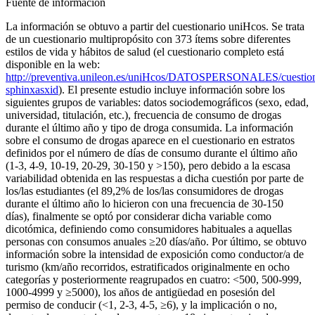
Fuente de información
La información se obtuvo a partir del cuestionario uniHcos. Se trata
de un cuestionario multipropósito con 373 ítems sobre diferentes
estilos de vida y hábitos de salud (el cuestionario completo está
disponible en la web:
http://preventiva.unileon.es/uniHcos/DATOSPERSONALES/cuestion
sphinxasxid
). El presente estudio incluye información sobre los
siguientes grupos de variables: datos sociodemográficos (sexo, edad,
universidad, titulación, etc.), frecuencia de consumo de drogas
durante el último año y tipo de droga consumida. La información
sobre el consumo de drogas aparece en el cuestionario en estratos
definidos por el número de días de consumo durante el último año
(1-3, 4-9, 10-19, 20-29, 30-150 y >150), pero debido a la escasa
variabilidad obtenida en las respuestas a dicha cuestión por parte de
los/las estudiantes (el 89,2% de los/las consumidores de drogas
durante el último año lo hicieron con una frecuencia de 30-150
días), finalmente se optó por considerar dicha variable como
dicotómica, definiendo como consumidores habituales a aquellas
personas con consumos anuales ≥20 días/año. Por último, se obtuvo
información sobre la intensidad de exposición como conductor/a de
turismo (km/año recorridos, estratificados originalmente en ocho
categorías y posteriormente reagrupados en cuatro: <500, 500-999,
1000-4999 y ≥5000), los años de antigüedad en posesión del
permiso de conducir (<1, 2-3, 4-5, ≥6), y la implicación o no,