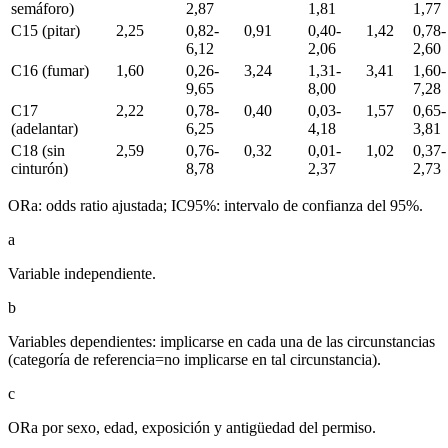
semáforo)
2,87
1,81
1,77
C15 (pitar)
2,25
0,82-
0,91
0,40-
1,42
0,78-
6,12
2,06
2,60
C16 (fumar)
1,60
0,26-
3,24
1,31-
3,41
1,60-
9,65
8,00
7,28
C17
2,22
0,78-
0,40
0,03-
1,57
0,65-
(adelantar)
6,25
4,18
3,81
C18 (sin
2,59
0,76-
0,32
0,01-
1,02
0,37-
cinturón)
8,78
2,37
2,73
ORa:
odds ratio
ajustada; IC95%: intervalo de confianza del 95%.
a
Variable independiente.
b
Variables dependientes: implicarse en cada una de las circunstancias
(categoría de referencia
=
no implicarse en tal circunstancia).
c
ORa por sexo, edad, exposición y antigüedad del permiso.