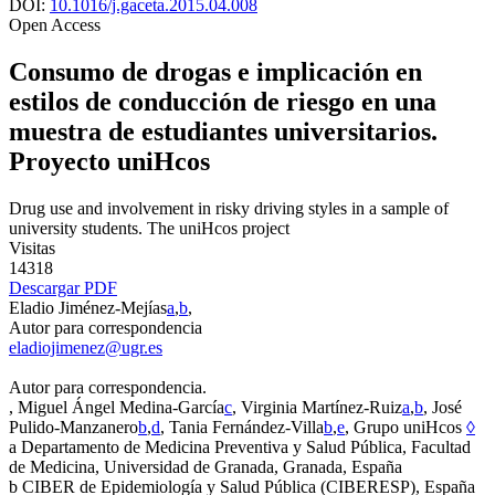
DOI:
10.1016/j.gaceta.2015.04.008
Open Access
Consumo de drogas e implicación en
estilos de conducción de riesgo en una
muestra de estudiantes universitarios.
Proyecto uniHcos
Drug use and involvement in risky driving styles in a sample of
university students. The uniHcos project
Visitas
14318
Descargar PDF
Eladio Jiménez-Mejías
a
,
b
,
Autor para correspondencia
eladiojimenez@ugr.es
Autor para correspondencia.
, Miguel Ángel Medina-García
c
, Virginia Martínez-Ruiz
a
,
b
, José
Pulido-Manzanero
b
,
d
, Tania Fernández-Villa
b
,
e
, Grupo uniHcos
◊
a
Departamento de Medicina Preventiva y Salud Pública, Facultad
de Medicina, Universidad de Granada, Granada, España
b
CIBER de Epidemiología y Salud Pública (CIBERESP), España