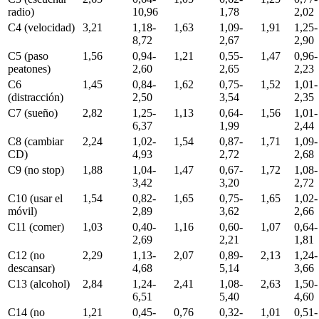
radio)
10,96
1,78
2,02
C4 (velocidad)
3,21
1,18-
1,63
1,09-
1,91
1,25-
8,72
2,67
2,90
C5 (paso
1,56
0,94-
1,21
0,55-
1,47
0,96-
peatones)
2,60
2,65
2,23
C6
1,45
0,84-
1,62
0,75-
1,52
1,01-
(distracción)
2,50
3,54
2,35
C7 (sueño)
2,82
1,25-
1,13
0,64-
1,56
1,01-
6,37
1,99
2,44
C8 (cambiar
2,24
1,02-
1,54
0,87-
1,71
1,09-
CD)
4,93
2,72
2,68
C9 (no stop)
1,88
1,04-
1,47
0,67-
1,72
1,08-
3,42
3,20
2,72
C10 (usar el
1,54
0,82-
1,65
0,75-
1,65
1,02-
móvil)
2,89
3,62
2,66
C11 (comer)
1,03
0,40-
1,16
0,60-
1,07
0,64-
2,69
2,21
1,81
C12 (no
2,29
1,13-
2,07
0,89-
2,13
1,24-
descansar)
4,68
5,14
3,66
C13 (alcohol)
2,84
1,24-
2,41
1,08-
2,63
1,50-
6,51
5,40
4,60
C14 (no
1,21
0,45-
0,76
0,32-
1,01
0,51-