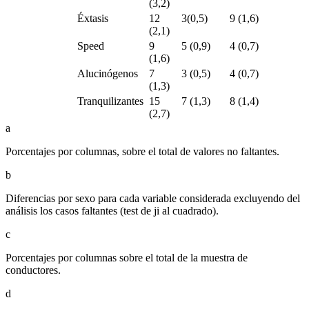
(3,2)
Éxtasis
12
3(0,5)
9 (1,6)
(2,1)
Speed
9
5 (0,9)
4 (0,7)
(1,6)
Alucinógenos
7
3 (0,5)
4 (0,7)
(1,3)
Tranquilizantes
15
7 (1,3)
8 (1,4)
(2,7)
a
Porcentajes por columnas, sobre el total de valores no faltantes.
b
Diferencias por sexo para cada variable considerada excluyendo del
análisis los casos faltantes (test de ji al cuadrado).
c
Porcentajes por columnas sobre el total de la muestra de
conductores.
d