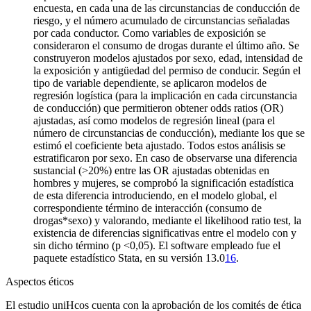
encuesta, en cada una de las circunstancias de conducción de
riesgo, y el número acumulado de circunstancias señaladas
por cada conductor. Como variables de exposición se
consideraron el consumo de drogas durante el último año. Se
construyeron modelos ajustados por sexo, edad, intensidad de
la exposición y antigüedad del permiso de conducir. Según el
tipo de variable dependiente, se aplicaron modelos de
regresión logística (para la implicación en cada circunstancia
de conducción) que permitieron obtener
odds ratios
(OR)
ajustadas, así como modelos de regresión lineal (para el
número de circunstancias de conducción), mediante los que se
estimó el coeficiente beta ajustado. Todos estos análisis se
estratificaron por sexo. En caso de observarse una diferencia
sustancial (>20%) entre las OR ajustadas obtenidas en
hombres y mujeres, se comprobó la significación estadística
de esta diferencia introduciendo, en el modelo global, el
correspondiente término de interacción (consumo de
drogas*sexo) y valorando, mediante el
likelihood ratio test
, la
existencia de diferencias significativas entre el modelo con y
sin dicho término (p <0,05). El
software
empleado fue el
paquete estadístico Stata, en su versión 13.0
16
.
Aspectos éticos
El estudio uniHcos cuenta con la aprobación de los comités de ética