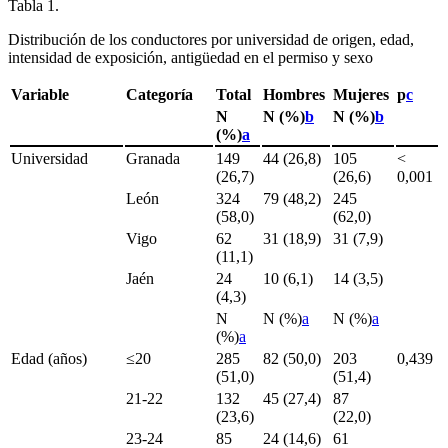
Tabla 1.
Distribución de los conductores por universidad de origen, edad,
intensidad de exposición, antigüedad en el permiso y sexo
Variable
Categoría
Total
Hombres
Mujeres
p
c
N
N (%)
b
N (%)
b
(%)
a
Universidad
Granada
149
44 (26,8)
105
<
(26,7)
(26,6)
0,001
León
324
79 (48,2)
245
(58,0)
(62,0)
Vigo
62
31 (18,9)
31 (7,9)
(11,1)
Jaén
24
10 (6,1)
14 (3,5)
(4,3)
N
N (%)
a
N (%)
a
(%)
a
Edad (años)
≤20
285
82 (50,0)
203
0,439
(51,0)
(51,4)
21-22
132
45 (27,4)
87
(23,6)
(22,0)
23-24
85
24 (14,6)
61