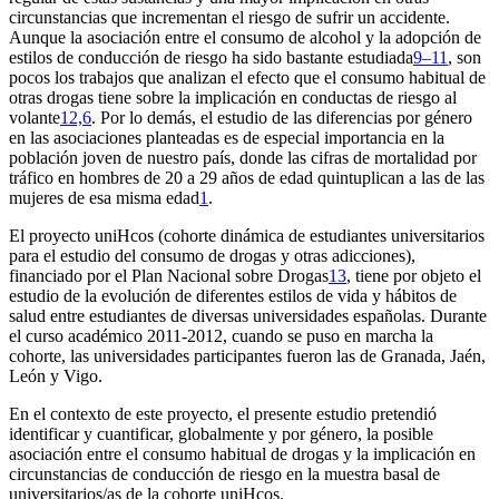
circunstancias que incrementan el riesgo de sufrir un accidente.
Aunque la asociación entre el consumo de alcohol y la adopción de
estilos de conducción de riesgo ha sido bastante estudiada
9–11
, son
pocos los trabajos que analizan el efecto que el consumo habitual de
otras drogas tiene sobre la implicación en conductas de riesgo al
volante
12,6
. Por lo demás, el estudio de las diferencias por género
en las asociaciones planteadas es de especial importancia en la
población joven de nuestro país, donde las cifras de mortalidad por
tráfico en hombres de 20 a 29 años de edad quintuplican a las de las
mujeres de esa misma edad
1
.
El proyecto uniHcos (cohorte dinámica de estudiantes universitarios
para el estudio del consumo de drogas y otras adicciones),
financiado por el Plan Nacional sobre Drogas
13
, tiene por objeto el
estudio de la evolución de diferentes estilos de vida y hábitos de
salud entre estudiantes de diversas universidades españolas. Durante
el curso académico 2011-2012, cuando se puso en marcha la
cohorte, las universidades participantes fueron las de Granada, Jaén,
León y Vigo.
En el contexto de este proyecto, el presente estudio pretendió
identificar y cuantificar, globalmente y por género, la posible
asociación entre el consumo habitual de drogas y la implicación en
circunstancias de conducción de riesgo en la muestra basal de
universitarios/as de la cohorte uniHcos.