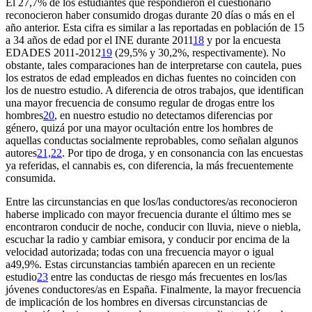
El 27,7% de los estudiantes que respondieron el cuestionario
reconocieron haber consumido drogas durante 20 días o más en el
año anterior. Esta cifra es similar a las reportadas en población de 15
a 34 años de edad por el INE durante 2011
18
y por la encuesta
EDADES 2011-2012
19
(29,5% y 30,2%, respectivamente). No
obstante, tales comparaciones han de interpretarse con cautela, pues
los estratos de edad empleados en dichas fuentes no coinciden con
los de nuestro estudio. A diferencia de otros trabajos, que identifican
una mayor frecuencia de consumo regular de drogas entre los
hombres
20
, en nuestro estudio no detectamos diferencias por
género, quizá por una mayor ocultación entre los hombres de
aquellas conductas socialmente reprobables, como señalan algunos
autores
21,22
. Por tipo de droga, y en consonancia con las encuestas
ya referidas, el cannabis es, con diferencia, la más frecuentemente
consumida.
Entre las circunstancias en que los/las conductores/as reconocieron
haberse implicado con mayor frecuencia durante el último mes se
encontraron conducir de noche, conducir con lluvia, nieve o niebla,
escuchar la radio y cambiar emisora, y conducir por encima de la
velocidad autorizada; todas con una frecuencia mayor o igual
a49,9%. Estas circunstancias también aparecen en un reciente
estudio
23
entre las conductas de riesgo más frecuentes en los/las
jóvenes conductores/as en España. Finalmente, la mayor frecuencia
de implicación de los hombres en diversas circunstancias de