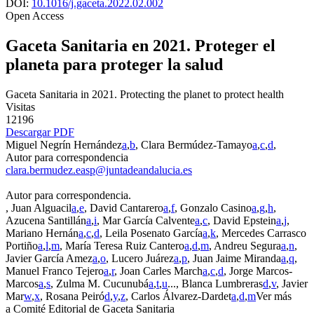
DOI:
10.1016/j.gaceta.2022.02.002
Open Access
G
aceta
S
anitaria
en 2021. Proteger el
planeta para proteger la salud
G
aceta
S
anitaria
in 2021. Protecting the planet to protect health
Visitas
12196
Descargar PDF
Miguel Negrín Hernández
a
,
b
, Clara Bermúdez-Tamayo
a
,
c
,
d
,
Autor para correspondencia
clara.bermudez.easp@juntadeandalucia.es
Autor para correspondencia.
, Juan Alguacil
a
,
e
, David Cantarero
a
,
f
, Gonzalo Casino
a
,
g
,
h
,
Azucena Santillán
a
,
i
, Mar García Calvente
a
,
c
, David Epstein
a
,
j
,
Mariano Hernán
a
,
c
,
d
, Leila Posenato García
a
,
k
, Mercedes Carrasco
Portiño
a
,
l
,
m
, María Teresa Ruiz Cantero
a
,
d
,
m
, Andreu Segura
a
,
n
,
Javier García Amez
a
,
o
, Lucero Juárez
a
,
p
, Juan Jaime Miranda
a
,
q
,
Manuel Franco Tejero
a
,
r
, Joan Carles March
a
,
c
,
d
, Jorge Marcos-
Marcos
a
,
s
, Zulma M. Cucunubá
a
,
t
,
u
...
, Blanca Lumbreras
d
,
v
, Javier
Mar
w
,
x
, Rosana Peiró
d
,
y
,
z
,
Carlos Álvarez-Dardet
a
,
d
,
m
Ver más
a
Comité Editorial de Gaceta Sanitaria