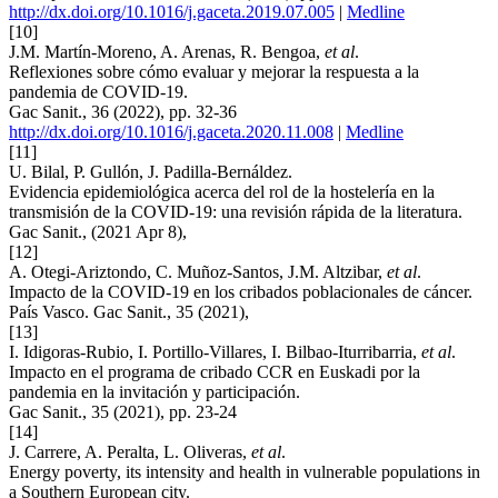
http://dx.doi.org/10.1016/j.gaceta.2019.07.005
|
Medline
[10]
J.M. Martín-Moreno, A. Arenas, R. Bengoa,
et al
.
Reflexiones sobre cómo evaluar y mejorar la respuesta a la
pandemia de COVID-19.
Gac Sanit., 36 (2022), pp. 32-36
http://dx.doi.org/10.1016/j.gaceta.2020.11.008
|
Medline
[11]
U. Bilal, P. Gullón, J. Padilla-Bernáldez.
Evidencia epidemiológica acerca del rol de la hostelería en la
transmisión de la COVID-19: una revisión rápida de la literatura.
Gac Sanit., (2021 Apr 8),
[12]
A. Otegi-Ariztondo, C. Muñoz-Santos, J.M. Altzibar,
et al
.
Impacto de la COVID-19 en los cribados poblacionales de cáncer.
País Vasco. Gac Sanit., 35 (2021),
[13]
I. Idigoras-Rubio, I. Portillo-Villares, I. Bilbao-Iturribarria,
et al
.
Impacto en el programa de cribado CCR en Euskadi por la
pandemia en la invitación y participación.
Gac Sanit., 35 (2021), pp. 23-24
[14]
J. Carrere, A. Peralta, L. Oliveras,
et al
.
Energy poverty, its intensity and health in vulnerable populations in
a Southern European city.