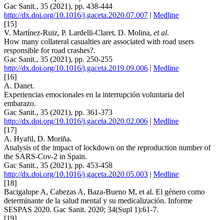
Gac Sanit., 35 (2021), pp. 438-444
http://dx.doi.org/10.1016/j.gaceta.2020.07.007
|
Medline
[15]
V. Martínez-Ruiz, P. Lardelli-Claret, D. Molina,
et al
.
How many collateral casualties are associated with road users
responsible for road crashes?.
Gac Sanit., 35 (2021), pp. 250-255
http://dx.doi.org/10.1016/j.gaceta.2019.09.006
|
Medline
[16]
A. Danet.
Experiencias emocionales en la interrupción voluntaria del
embarazo.
Gac Sanit., 35 (2021), pp. 361-373
http://dx.doi.org/10.1016/j.gaceta.2020.02.006
|
Medline
[17]
A. Hyafil, D. Moriña.
Analysis of the impact of lockdown on the reproduction number of
the SARS-Cov-2 in Spain.
Gac Sanit., 35 (2021), pp. 453-458
http://dx.doi.org/10.1016/j.gaceta.2020.05.003
|
Medline
[18]
Bacigalupe A, Cabezas A, Baza-Bueno M, et al. El género como
determinante de la salud mental y su medicalización. Informe
SESPAS 2020. Gac Sanit. 2020; 34(Supl 1):61-7.
[19]