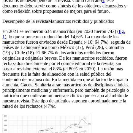
los datos de desempeño de la revista. Como cada año
3
, este
documento debe servir como síntesis de los objetivos alcanzados y
como reflexión sobre propuestas de mejora para el futuro.
Desempeño de la revista
Manuscritos recibidos y publicados
En 2021 se recibieron 634 manuscritos (en 2020 fueron 742) (
fig.
1
), lo que supone una reducción del 14,6%. La mayoría de los
manuscritos fueron enviados desde España (410; 64,7%), seguida de
países de Latinoamérica como México (37), Perú (28), Colombia
(19) y Chile (18). El 66,7% de los artículos recibidos fueron
originales u originales breves. De los manuscritos recibidos, fueron
rechazados directamente por el comité editorial de la revista, sin
pasar a revisión externa, el 83% (el 80% en 2020). La razón más
frecuente fue la falta de alineación con la salud pública del
contenido del manuscrito. En la medida en que al factor de impacto
aumenta, G
aceta
S
anitaria
atrae más artículos de disciplinas clínicas,
principalmente medicina y enfermería, pero también de psicología o
nutrición que conllevan un mensaje clínico que escapa al ámbito de
nuestra revista. Este tipo de artículos suponen aproximadamente la
mitad de los rechazos (47%).