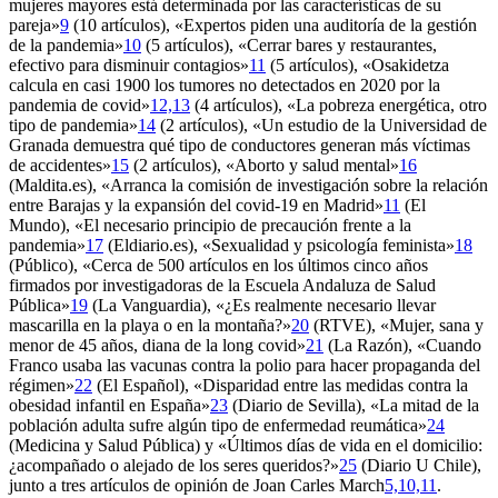
mujeres mayores está determinada por las características de su
pareja»
9
(10 artículos), «Expertos piden una auditoría de la gestión
de la pandemia»
10
(5 artículos), «Cerrar bares y restaurantes,
efectivo para disminuir contagios»
11
(5 artículos), «Osakidetza
calcula en casi 1900 los tumores no detectados en 2020 por la
pandemia de covid»
12,13
(4 artículos), «La pobreza energética, otro
tipo de pandemia»
14
(2 artículos), «Un estudio de la Universidad de
Granada demuestra qué tipo de conductores generan más víctimas
de accidentes»
15
(2 artículos), «Aborto y salud mental»
16
(Maldita.es), «Arranca la comisión de investigación sobre la relación
entre Barajas y la expansión del covid-19 en Madrid»
11
(El
Mundo), «El necesario principio de precaución frente a la
pandemia»
17
(Eldiario.es), «Sexualidad y psicología feminista»
18
(Público), «Cerca de 500 artículos en los últimos cinco años
firmados por investigadoras de la Escuela Andaluza de Salud
Pública»
19
(La Vanguardia), «¿Es realmente necesario llevar
mascarilla en la playa o en la montaña?»
20
(RTVE), «Mujer, sana y
menor de 45 años, diana de la
long covid
»
21
(La Razón), «Cuando
Franco usaba las vacunas contra la polio para hacer propaganda del
régimen»
22
(El Español), «Disparidad entre las medidas contra la
obesidad infantil en España»
23
(Diario de Sevilla), «La mitad de la
población adulta sufre algún tipo de enfermedad reumática»
24
(Medicina y Salud Pública) y «Últimos días de vida en el domicilio:
¿acompañado o alejado de los seres queridos?»
25
(Diario U Chile),
junto a tres artículos de opinión de Joan Carles March
5,10,11
.