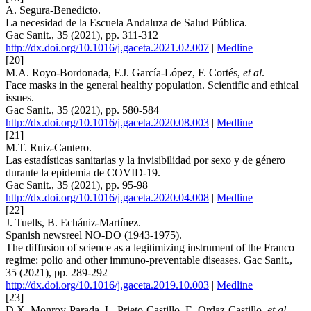
A. Segura-Benedicto.
La necesidad de la Escuela Andaluza de Salud Pública.
Gac Sanit., 35 (2021), pp. 311-312
http://dx.doi.org/10.1016/j.gaceta.2021.02.007
|
Medline
[20]
M.A. Royo-Bordonada, F.J. García-López, F. Cortés,
et al
.
Face masks in the general healthy population. Scientific and ethical
issues.
Gac Sanit., 35 (2021), pp. 580-584
http://dx.doi.org/10.1016/j.gaceta.2020.08.003
|
Medline
[21]
M.T. Ruiz-Cantero.
Las estadísticas sanitarias y la invisibilidad por sexo y de género
durante la epidemia de COVID-19.
Gac Sanit., 35 (2021), pp. 95-98
http://dx.doi.org/10.1016/j.gaceta.2020.04.008
|
Medline
[22]
J. Tuells, B. Echániz-Martínez.
Spanish newsreel NO-DO (1943-1975).
The diffusion of science as a legitimizing instrument of the Franco
regime: polio and other immuno-preventable diseases. Gac Sanit.,
35 (2021), pp. 289-292
http://dx.doi.org/10.1016/j.gaceta.2019.10.003
|
Medline
[23]
D.X. Monroy-Parada, L. Prieto-Castillo, E. Ordaz-Castillo,
et al
.