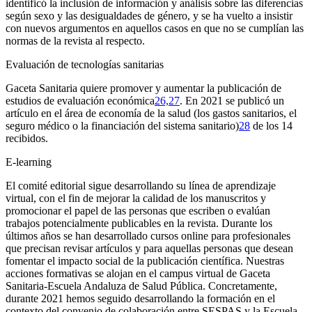
identificó la inclusión de información y análisis sobre las diferencias
según sexo y las desigualdades de género, y se ha vuelto a insistir
con nuevos argumentos en aquellos casos en que no se cumplían las
normas de la revista al respecto.
Evaluación de tecnologías sanitarias
G
aceta
S
anitaria
quiere promover y aumentar la publicación de
estudios de evaluación económica
26,27
. En 2021 se publicó un
artículo en el área de economía de la salud (los gastos sanitarios, el
seguro médico o la financiación del sistema sanitario)
28
de los 14
recibidos.
E-learning
El comité editorial sigue desarrollando su línea de aprendizaje
virtual, con el fin de mejorar la calidad de los manuscritos y
promocionar el papel de las personas que escriben o evalúan
trabajos potencialmente publicables en la revista. Durante los
últimos años se han desarrollado cursos
online
para profesionales
que precisan revisar artículos y para aquellas personas que desean
fomentar el impacto social de la publicación científica. Nuestras
acciones formativas se alojan en el campus virtual de G
aceta
S
anitaria
-Escuela Andaluza de Salud Pública. Concretamente,
durante 2021 hemos seguido desarrollando la formación en el
contexto del convenio de colaboración entre SESPAS y la Escuela