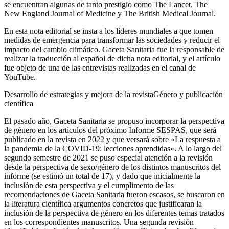
se encuentran algunas de tanto prestigio como
The Lancet, The
New England Journal of Medicine
y
The British Medical Journal.
En esta nota editorial se insta a los líderes mundiales a que tomen
medidas de emergencia para transformar las sociedades y reducir el
impacto del cambio climático. G
aceta
S
anitaria
fue la responsable de
realizar la traducción al español de dicha nota editorial, y el artículo
fue objeto de una de las entrevistas realizadas en el canal de
YouTube.
Desarrollo de estrategias y mejora de la revista
Género y publicación
científica
El pasado año, G
aceta
S
anitaria
se propuso incorporar la perspectiva
de género en los artículos del próximo
Informe SESPAS,
que será
publicado en la revista en 2022 y que versará sobre «La respuesta a
la pandemia de la COVID-19: lecciones aprendidas». A lo largo del
segundo semestre de 2021 se puso especial atención a la revisión
desde la perspectiva de sexo/género de los distintos manuscritos del
informe (se estimó un total de 17), y dado que inicialmente la
inclusión de esta perspectiva y el cumplimento de las
recomendaciones de G
aceta
S
anitaria
fueron escasos, se buscaron en
la literatura científica argumentos concretos que justificaran la
inclusión de la perspectiva de género en los diferentes temas tratados
en los correspondientes manuscritos. Una segunda revisión