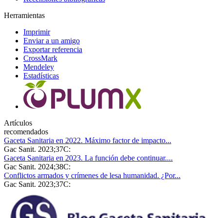
Herramientas
Imprimir
Enviar a un amigo
Exportar referencia
CrossMark
Mendeley
Estadísticas
Artículos
recomendados
Gaceta Sanitaria en 2022. Máximo factor de impacto...
Gac Sanit. 2023;37C:
Gaceta Sanitaria en 2023. La función debe continuar....
Gac Sanit. 2024;38C:
Conflictos armados y crímenes de lesa humanidad. ¿Por...
Gac Sanit. 2023;37C: