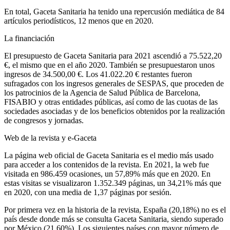
En total, G
aceta
S
anitaria
ha tenido una repercusión mediática de 84
artículos periodísticos, 12 menos que en 2020.
La financiación
El presupuesto de G
aceta
S
anitaria
para 2021 ascendió a 75.522,20
€, el mismo que en el año 2020. También se presupuestaron unos
ingresos de 34.500,00 €. Los 41.022.20 € restantes fueron
sufragados con los ingresos generales de SESPAS, que proceden de
los patrocinios de la Agencia de Salud Pública de Barcelona,
FISABIO y otras entidades públicas, así como de las cuotas de las
sociedades asociadas y de los beneficios obtenidos por la realización
de congresos y jornadas.
Web de la revista y e-Gaceta
La página web oficial de G
aceta
S
anitaria
es el medio más usado
para acceder a los contenidos de la revista. En 2021, la web fue
visitada en 986.459 ocasiones, un 57,89% más que en 2020. En
estas visitas se visualizaron 1.352.349 páginas, un 34,21% más que
en 2020, con una media de 1,37 páginas por sesión.
Por primera vez en la historia de la revista, España (20,18%) no es el
país desde donde más se consulta G
aceta
S
anitaria
, siendo superado
por México (21,60%). Los siguientes países con mayor número de