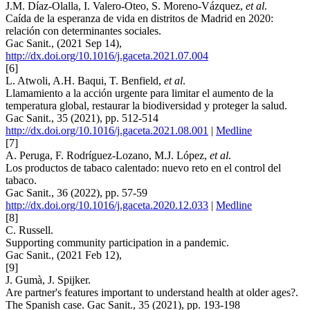
J.M. Díaz-Olalla, I. Valero-Oteo, S. Moreno-Vázquez,
et al
.
Caída de la esperanza de vida en distritos de Madrid en 2020:
relación con determinantes sociales.
Gac Sanit., (2021 Sep 14),
http://dx.doi.org/10.1016/j.gaceta.2021.07.004
[6]
L. Atwoli, A.H. Baqui, T. Benfield,
et al
.
Llamamiento a la acción urgente para limitar el aumento de la
temperatura global, restaurar la biodiversidad y proteger la salud.
Gac Sanit., 35 (2021), pp. 512-514
http://dx.doi.org/10.1016/j.gaceta.2021.08.001
|
Medline
[7]
A. Peruga, F. Rodríguez-Lozano, M.J. López,
et al
.
Los productos de tabaco calentado: nuevo reto en el control del
tabaco.
Gac Sanit., 36 (2022), pp. 57-59
http://dx.doi.org/10.1016/j.gaceta.2020.12.033
|
Medline
[8]
C. Russell.
Supporting community participation in a pandemic.
Gac Sanit., (2021 Feb 12),
[9]
J. Gumà, J. Spijker.
Are partner's features important to understand health at older ages?.
The Spanish case. Gac Sanit., 35 (2021), pp. 193-198