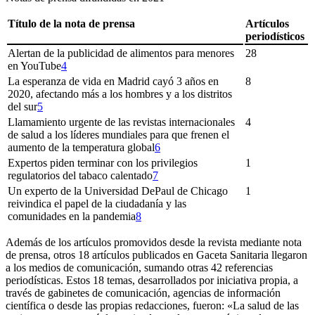
Título de la nota de prensa
Artículos
periodísticos
Alertan de la publicidad de alimentos para menores
28
en YouTube
4
La esperanza de vida en Madrid cayó 3 años en
8
2020, afectando más a los hombres y a los distritos
del sur
5
Llamamiento urgente de las revistas internacionales
4
de salud a los líderes mundiales para que frenen el
aumento de la temperatura global
6
Expertos piden terminar con los privilegios
1
regulatorios del tabaco calentado
7
Un experto de la Universidad DePaul de Chicago
1
reivindica el papel de la ciudadanía y las
comunidades en la pandemia
8
Además de los artículos promovidos desde la revista mediante nota
de prensa, otros 18 artículos publicados en G
aceta
S
anitaria
llegaron
a los medios de comunicación, sumando otras 42 referencias
periodísticas. Estos 18 temas, desarrollados por iniciativa propia, a
través de gabinetes de comunicación, agencias de información
científica o desde las propias redacciones, fueron: «La salud de las