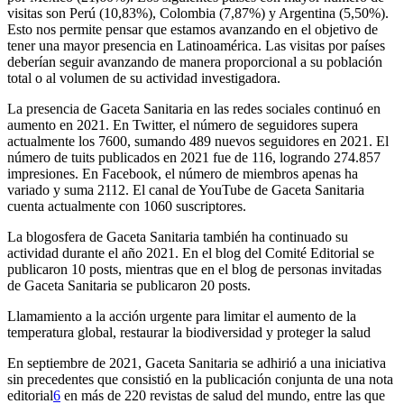
visitas son Perú (10,83%), Colombia (7,87%) y Argentina (5,50%).
Esto nos permite pensar que estamos avanzando en el objetivo de
tener una mayor presencia en Latinoamérica. Las visitas por países
deberían seguir avanzando de manera proporcional a su población
total o al volumen de su actividad investigadora.
La presencia de G
aceta
S
anitaria
en las redes sociales continuó en
aumento en 2021. En Twitter, el número de seguidores supera
actualmente los 7600, sumando 489 nuevos seguidores en 2021. El
número de tuits publicados en 2021 fue de 116, logrando 274.857
impresiones. En Facebook, el número de miembros apenas ha
variado y suma 2112. El canal de YouTube de G
aceta
S
anitaria
cuenta actualmente con 1060 suscriptores.
La blogosfera de G
aceta
S
anitaria
también ha continuado su
actividad durante el año 2021. En el blog del Comité Editorial se
publicaron 10 posts, mientras que en el blog de personas invitadas
de G
aceta
S
anitaria
se publicaron 20 posts.
Llamamiento a la acción urgente para limitar el aumento de la
temperatura global, restaurar la biodiversidad y proteger la salud
En septiembre de 2021, G
aceta
S
anitaria
se adhirió a una iniciativa
sin precedentes que consistió en la publicación conjunta de una nota
editorial
6
en más de 220 revistas de salud del mundo, entre las que