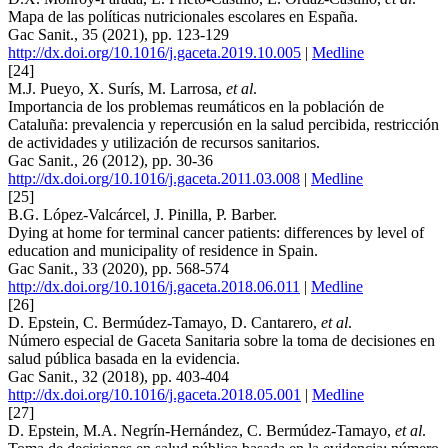
Mapa de las políticas nutricionales escolares en España.
Gac Sanit., 35 (2021), pp. 123-129
http://dx.doi.org/10.1016/j.gaceta.2019.10.005
|
Medline
[24]
M.J. Pueyo, X. Surís, M. Larrosa,
et al
.
Importancia de los problemas reumáticos en la población de
Cataluña: prevalencia y repercusión en la salud percibida, restricción
de actividades y utilización de recursos sanitarios.
Gac Sanit., 26 (2012), pp. 30-36
http://dx.doi.org/10.1016/j.gaceta.2011.03.008
|
Medline
[25]
B.G. López-Valcárcel, J. Pinilla, P. Barber.
Dying at home for terminal cancer patients: differences by level of
education and municipality of residence in Spain.
Gac Sanit., 33 (2020), pp. 568-574
http://dx.doi.org/10.1016/j.gaceta.2018.06.011
|
Medline
[26]
D. Epstein, C. Bermúdez-Tamayo, D. Cantarero,
et al
.
Número especial de Gaceta Sanitaria sobre la toma de decisiones en
salud pública basada en la evidencia.
Gac Sanit., 32 (2018), pp. 403-404
http://dx.doi.org/10.1016/j.gaceta.2018.05.001
|
Medline
[27]
D. Epstein, M.A. Negrín-Hernández, C. Bermúdez-Tamayo,
et al
.