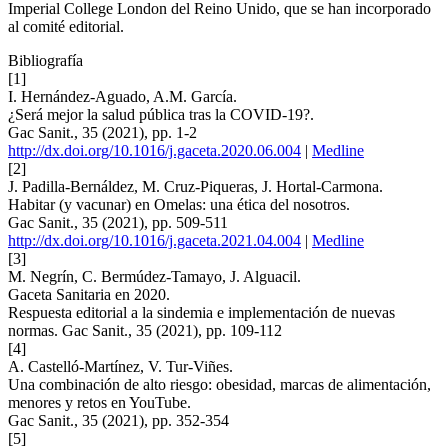
Imperial College London del Reino Unido, que se han incorporado
al comité editorial.
Bibliografía
[1]
I. Hernández-Aguado, A.M. García.
¿Será mejor la salud pública tras la COVID-19?.
Gac Sanit., 35 (2021), pp. 1-2
http://dx.doi.org/10.1016/j.gaceta.2020.06.004
|
Medline
[2]
J. Padilla-Bernáldez, M. Cruz-Piqueras, J. Hortal-Carmona.
Habitar (y vacunar) en Omelas: una ética del nosotros.
Gac Sanit., 35 (2021), pp. 509-511
http://dx.doi.org/10.1016/j.gaceta.2021.04.004
|
Medline
[3]
M. Negrín, C. Bermúdez-Tamayo, J. Alguacil.
Gaceta Sanitaria en 2020.
Respuesta editorial a la sindemia e implementación de nuevas
normas. Gac Sanit., 35 (2021), pp. 109-112
[4]
A. Castelló-Martínez, V. Tur-Viñes.
Una combinación de alto riesgo: obesidad, marcas de alimentación,
menores y retos en YouTube.
Gac Sanit., 35 (2021), pp. 352-354
[5]