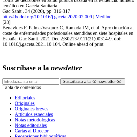
Toma de decisiones en salud pública basada en la evidencia: número
temático en Gaceta Sanitaria.
Gac Sanit., 34 (2020), pp. 316-317
http://dx.doi.org/10.1016/j.gaceta.2020.02.009
|
Medline
[28]
Benavides F, Palma-Vasquez C, Ramada JM, et al. Aproximación al
coste de enfermedades profesionales atendidas en siete hospitales en
España. Gac Sanit. 2021 Dec 2;S0213-9111(21)00314-9. doi:
10.1016/j.gaceta.2021.10.104. Online ahead of print.
Suscríbase a la
newsletter
Tabla de contenidos
Editoriales
Originales
Originales breves
Artículos especiales
Notas metodológicas
Notas editoriales
Cartas al Director
Recensiones bibliográficas