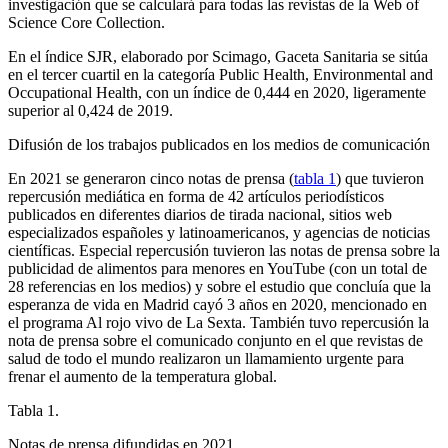
investigación que se calculará para todas las revistas de la
Web of
Science Core Collection
.
En el índice SJR, elaborado por
Scimago
, G
aceta
S
anitaria
se sitúa
en el tercer cuartil en la categoría
Public Health, Environmental and
Occupational Health
, con un índice de 0,444 en 2020, ligeramente
superior al 0,424 de 2019.
Difusión de los trabajos publicados en los medios de comunicación
En 2021 se generaron cinco notas de prensa (
tabla 1
) que tuvieron
repercusión mediática en forma de 42 artículos periodísticos
publicados en diferentes diarios de tirada nacional, sitios web
especializados españoles y latinoamericanos, y agencias de noticias
científicas. Especial repercusión tuvieron las notas de prensa sobre la
publicidad de alimentos para menores en
YouTube
(con un total de
28 referencias en los medios) y sobre el estudio que concluía que la
esperanza de vida en Madrid cayó 3 años en 2020, mencionado en
el programa
Al rojo vivo
de La Sexta. También tuvo repercusión la
nota de prensa sobre el comunicado conjunto en el que revistas de
salud de todo el mundo realizaron un llamamiento urgente para
frenar el aumento de la temperatura global.
Tabla 1.
Notas de prensa difundidas en 2021