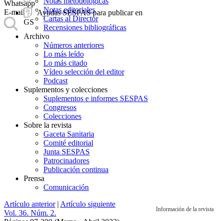
Notas metodológicas
Whatsapp
Notas editoriales
E-mail
Ayudas SESPAS para publicar en
Cartas al Director
GS
Recensiones bibliográficas
Archivo
Números anteriores
Lo más leído
Lo más citado
Vídeo selección del editor
Podcast
Suplementos y colecciones
Suplementos e informes SESPAS
Congresos
Colecciones
Sobre la revista
Gaceta Sanitaria
Comité editorial
Junta SESPAS
Patrocinadores
Publicación continua
Prensa
Comunicación
Artículo anterior
|
Artículo siguiente
Información de la revista
Vol. 36. Núm. 2.