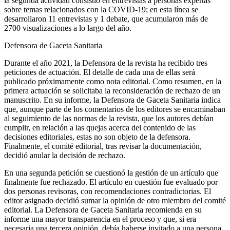
la segunda actividad consistió en entrevistas a personas expertas
sobre temas relacionados con la COVID-19; en esta línea se
desarrollaron 11 entrevistas y 1 debate, que acumularon más de
2700 visualizaciones a lo largo del año.
Defensora de G
aceta
S
anitaria
Durante el año 2021, la Defensora de la revista ha recibido tres
peticiones de actuación. El detalle de cada una de ellas será
publicado próximamente como nota editorial. Como resumen, en la
primera actuación se solicitaba la reconsideración de rechazo de un
manuscrito. En su informe, la Defensora de G
aceta
S
anitaria
indica
que, aunque parte de los comentarios de los editores se encaminaban
al seguimiento de las normas de la revista, que los autores debían
cumplir, en relación a las quejas acerca del contenido de las
decisiones editoriales, estas no son objeto de la defensora.
Finalmente, el comité editorial, tras revisar la documentación,
decidió anular la decisión de rechazo.
En una segunda petición se cuestionó la gestión de un artículo que
finalmente fue rechazado. El artículo en cuestión fue evaluado por
dos personas revisoras, con recomendaciones contradictorias. El
editor asignado decidió sumar la opinión de otro miembro del comité
editorial. La Defensora de G
aceta
S
anitaria
recomienda en su
informe una mayor transparencia en el proceso y que, si era
necesaria una tercera opinión, debía haberse invitado a una persona