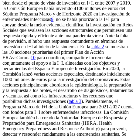
bien desde el punto de vista de inversión en I
+
I, entre 2007 y 2019,
la Comisión Europea había invertido 4100 millones de euros del
Séptimo Programa Marco y de Horizonte 2020 en investigación de
enfermedades infecciosas
9
, no se había priorizado la I
+
I para
apoyar, desde la mejor evidencia científica, la investigación en
Retos
Sociales
que avalasen las acciones estructurales que permitiesen una
respuesta rápida y eficiente ante una pandemia vírica. Ante la falta
de previsión, sí hubo una respuesta contundente en términos de
inversión en I
+
I al inicio de la sindemia. En la
tabla 2
se muestran
las 10 acciones prioritarias del primer
Plan de Acción
ERAvsCorona
10
para coordinar, compartir e incrementar
conjuntamente el apoyo a la I
+
I, alineadas con los objetivos y
herramientas del Espacio Europeo de Investigación. En 2020, la
Comisión lanzó varias acciones especiales, destinando inicialmente
1000 millones de euros para la investigación del coronavirus. Estas
acciones principalmente abordaron la epidemiología, la preparación
y la respuesta a los brotes, el desarrollo de diagnósticos, tratamientos
y vacunas, así como las infraestructuras y los recursos que
posibilitan dichas investigaciones (
tabla 3
). Paralelamente, el
Programa Marco de I
+
I de la Unión Europea para 2021-2027 cuenta
con fondos para I
+
I sobre enfermedades infecciosas. La Comisión
Europea también ha creado la Autoridad Europea de Respuesta y
Preparación para Emergencias Sanitarias (HERA, Health
Emergency Preparedness and Response Authority) para prevenir,
detectar y responder rápidamente a las emergencias sanitarias. Se