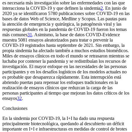
es necesaria más investigación sobre las enfermedades con las que
interacciona la COVID-19 y que definen la sindemia
2
. En junio de
2020 ya se identificaron 5780 publicaciones sobre COVID-19 en las
bases de datos Web of Science, Medline y Scopus. Las pautas para
la atención de emergencia y quirúrgica, la patogénesis viral y las
respuestas globales en la pandemia de COVID-19 fueron los temas
más comunes
31
. Asimismo, la base de datos COVID-Evidence
muestra 5081 ensayos aleatorizados para tratar o prevenir la
COVID-19 registrados hasta septiembre de 2021. Sin embargo, la
propia sindemia ha afectado también a muchos estudios biomédicos.
Miles de ensayos clínicos en todo el mundo se retrasaron mientras se
luchaba por contener la pandemia y se redistribuían los recursos de
investigación. El mayor enfoque en las necesidades de las personas
participantes y en los desafíos logísticos de los modelos actuales no
es probable que desaparezca rápidamente. Esta interrupción está
abriendo puertas para repensar los enfoques tradicionales en la
realización de ensayos clínicos que reduzcan la carga de las
personas participantes al tiempo que mejoran los datos críticos de los
ensayos
32
.
Conclusiones
En la sindemia por COVID-19, la I
+
I ha dado una respuesta
principalmente biotecnológica, quedando al descubierto un déficit
importante en I
+
I e infraestructuras en medidas de control de brotes