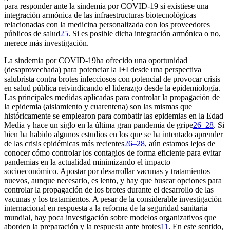
para responder ante la sindemia por COVID-19 si existiese una
integración armónica de las infraestructuras biotecnológicas
relacionadas con la medicina personalizada con los proveedores
públicos de salud
25
. Si es posible dicha integración armónica o no,
merece más investigación.
La sindemia por COVID-19
ha ofrecido una oportunidad
(desaprovechada) para potenciar la I
+
I desde una perspectiva
salubrista contra brotes infecciosos con potencial de provocar crisis
en salud pública reivindicando el liderazgo desde la epidemiología.
Las principales medidas aplicadas para controlar la propagación de
la epidemia (aislamiento y cuarentena) son las mismas que
históricamente se emplearon para combatir las epidemias en la Edad
Media y hace un siglo en la última gran pandemia de gripe
26–28
. Si
bien ha habido algunos estudios en los que se ha intentado aprender
de las crisis epidémicas más recientes
26–28
, aún estamos lejos de
conocer cómo controlar los contagios de forma eficiente para evitar
pandemias en la actualidad minimizando el impacto
socioeconómico. Apostar por desarrollar vacunas y tratamientos
nuevos, aunque necesario, es lento, y hay que buscar opciones para
controlar la propagación de los brotes durante el desarrollo de las
vacunas y los tratamientos. A pesar de la considerable investigación
internacional en respuesta a la reforma de la seguridad sanitaria
mundial, hay poca investigación sobre modelos organizativos que
aborden la preparación y la respuesta ante brotes
11
. En este sentido,