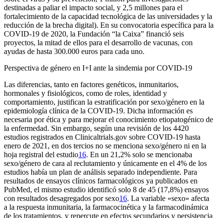
destinadas a paliar el impacto social, y 2,5 millones para el
fortalecimiento de la capacidad tecnológica de las universidades y la
reducción de la brecha digital). En su convocatoria específica para la
COVID-19 de 2020, la Fundación “la Caixa” financió seis
proyectos, la mitad de ellos para el desarrollo de vacunas, con
ayudas de hasta 300.000 euros para cada uno.
Perspectiva de género en I
+
I ante la sindemia por COVID-19
Las diferencias, tanto en factores genéticos, inmunitarios,
hormonales y fisiológicos, como de roles, identidad y
comportamiento, justifican la estratificación por sexo/género en la
epidemiología clínica de la COVID-19. Dicha información es
necesaria por ética y para mejorar el conocimiento etiopatogénico de
la enfermedad. Sin embargo, según una revisión de los 4420
estudios registrados en Clinicaltrials.gov sobre COVID-19 hasta
enero de 2021, en dos tercios no se menciona sexo/género ni en la
hoja registral del estudio
16
. En un 21,2% solo se mencionaba
sexo/género de cara al reclutamiento y únicamente en el 4% de los
estudios había un plan de análisis separado independiente. Para
resultados de ensayos clínicos farmacológicos ya publicados en
PubMed, el mismo estudio identificó solo 8 de 45 (17,8%) ensayos
con resultados desagregados por sexo
16
. La variable «sexo» afecta
a la respuesta inmunitaria, la farmacocinética y la farmacodinámica
de los tratamientos, y repercute en efectos secundarios y persistencia