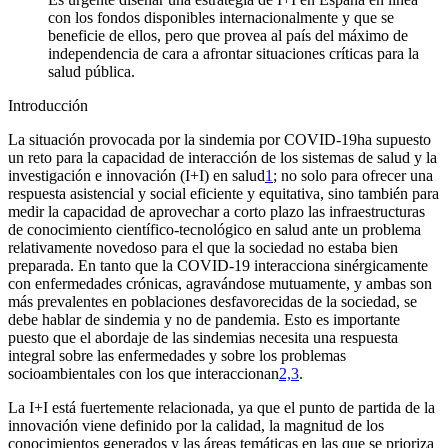
con los fondos disponibles internacionalmente y que se
beneficie de ellos, pero que provea al país del máximo de
independencia de cara a afrontar situaciones críticas para la
salud pública.
Introducción
La situación provocada por la sindemia por COVID-19
ha supuesto
un reto para la capacidad de interacción de los sistemas de salud y la
investigación e innovación (I
+
I) en salud
1
; no solo para ofrecer una
respuesta asistencial y social eficiente y equitativa, sino también para
medir la capacidad de aprovechar a corto plazo las infraestructuras
de conocimiento científico-tecnológico en salud ante un problema
relativamente novedoso para el que la sociedad no estaba bien
preparada. En tanto que la COVID-19 interacciona sinérgicamente
con enfermedades crónicas, agravándose mutuamente, y ambas son
más prevalentes en poblaciones desfavorecidas de la sociedad, se
debe hablar de sindemia y no de pandemia. Esto es importante
puesto que el abordaje de las sindemias necesita una respuesta
integral sobre las enfermedades y sobre los problemas
socioambientales con los que interaccionan
2,3
.
La I
+
I está fuertemente relacionada, ya que el punto de partida de la
innovación viene definido por la calidad, la magnitud de los
conocimientos generados y las áreas temáticas en las que se prioriza