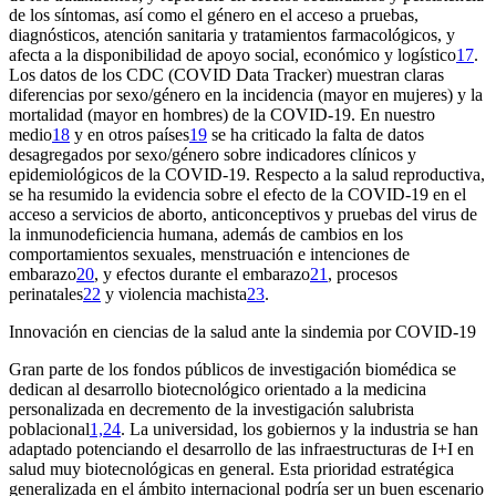
de los síntomas, así como el género en el acceso a pruebas,
diagnósticos, atención sanitaria y tratamientos farmacológicos, y
afecta a la disponibilidad de apoyo social, económico y logístico
17
.
Los datos de los CDC
(COVID Data Tracker)
muestran claras
diferencias por sexo/género en la incidencia (mayor en mujeres) y la
mortalidad (mayor en hombres) de la COVID-19. En nuestro
medio
18
y en otros países
19
se ha criticado la falta de datos
desagregados por sexo/género sobre indicadores clínicos y
epidemiológicos de la COVID-19. Respecto a la salud reproductiva,
se ha resumido la evidencia sobre el efecto de la COVID-19 en el
acceso a servicios de aborto, anticonceptivos y pruebas del virus de
la inmunodeficiencia humana, además de cambios en los
comportamientos sexuales, menstruación e intenciones de
embarazo
20
, y efectos durante el embarazo
21
, procesos
perinatales
22
y violencia machista
23
.
Innovación en ciencias de la salud ante la sindemia por COVID-19
Gran parte de los fondos públicos de investigación biomédica se
dedican al desarrollo biotecnológico orientado a la medicina
personalizada en decremento de la investigación salubrista
poblacional
1,24
. La universidad, los gobiernos y la industria se han
adaptado potenciando el desarrollo de las infraestructuras de I
+
I en
salud muy biotecnológicas en general. Esta prioridad estratégica
generalizada en el ámbito internacional podría ser un buen escenario