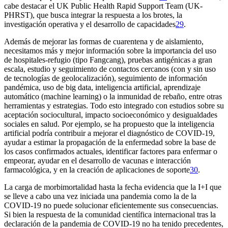
cabe destacar el UK Public Health Rapid Support Team (UK-
PHRST), que busca integrar la respuesta a los brotes, la
investigación operativa y el desarrollo de capacidades
29
.
Además de mejorar las formas de cuarentena y de aislamiento,
necesitamos más y mejor información sobre la importancia del uso
de hospitales-refugio (tipo Fangcang), pruebas antigénicas a gran
escala, estudio y seguimiento de contactos cercanos (con y sin uso
de tecnologías de geolocalización), seguimiento de información
pandémica, uso de
big data,
inteligencia artificial, aprendizaje
automático
(machine learning)
o la inmunidad de rebaño, entre otras
herramientas y estrategias. Todo esto integrado con estudios sobre su
aceptación sociocultural, impacto socioeconómico y desigualdades
sociales en salud. Por ejemplo, se ha propuesto que la inteligencia
artificial podría contribuir a mejorar el diagnóstico de COVID-19,
ayudar a estimar la propagación de la enfermedad sobre la base de
los casos confirmados actuales, identificar factores para enfermar o
empeorar, ayudar en el desarrollo de vacunas e interacción
farmacológica, y en la creación de aplicaciones de soporte
30
.
La carga de morbimortalidad hasta la fecha evidencia que la I
+
I que
se lleve a cabo una vez iniciada una pandemia como la de la
COVID-19 no puede solucionar eficientemente sus consecuencias.
Si bien la respuesta de la comunidad científica internacional tras la
declaración de la pandemia de COVID-19 no ha tenido precedentes,