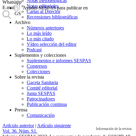
Notas metodológicas
Whatsapp
Notas editoriales
E-mail
Ayudas SESPAS para publicar en
Cartas al Director
GS
Recensiones bibliográficas
Archivo
Números anteriores
Lo más leído
Lo más citado
Vídeo selección del editor
Podcast
Suplementos y colecciones
Suplementos e informes SESPAS
Congresos
Colecciones
Sobre la revista
Gaceta Sanitaria
Comité editorial
Junta SESPAS
Patrocinadores
Publicación continua
Prensa
Comunicación
Artículo anterior
|
Artículo siguiente
Información de la revista
Vol. 36. Núm. S1.