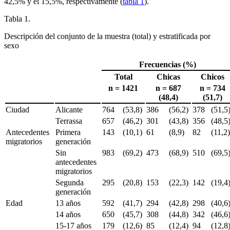
42,5% y el 15,5%, respectivamente (
tabla 1
).
Tabla 1.
Descripción del conjunto de la muestra (total) y estratificada por
sexo
Frecuencias (%)
Total
Chicas
Chicos
n = 1421
n = 687
n = 734
(48,4)
(51,7)
Ciudad
Alicante
764
(53,8)
386
(56,2)
378
(51,5
Terrassa
657
(46,2)
301
(43,8)
356
(48,5
Antecedentes
Primera
143
(10,1)
61
(8,9)
82
(11,2
migratorios
generación
Sin
983
(69,2)
473
(68,9)
510
(69,5
antecedentes
migratorios
Segunda
295
(20,8)
153
(22,3)
142
(19,4
generación
Edad
13 años
592
(41,7)
294
(42,8)
298
(40,6
14 años
650
(45,7)
308
(44,8)
342
(46,6
15-17 años
179
(12,6)
85
(12,4)
94
(12,8