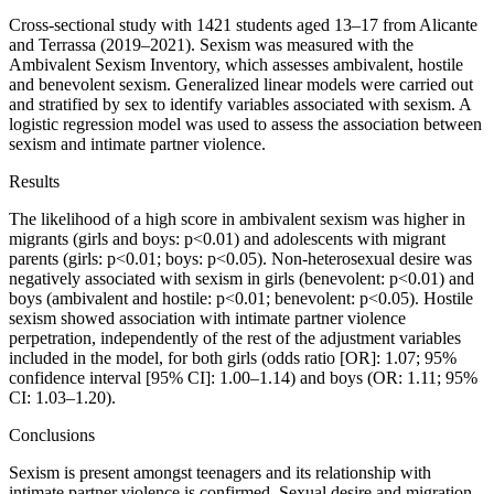
Cross-sectional study with 1421 students aged 13–17 from Alicante
and Terrassa (2019–2021). Sexism was measured with the
Ambivalent Sexism Inventory, which assesses ambivalent, hostile
and benevolent sexism. Generalized linear models were carried out
and stratified by sex to identify variables associated with sexism. A
logistic regression model was used to assess the association between
sexism and intimate partner violence.
Results
The likelihood of a high score in ambivalent sexism was higher in
migrants (girls and boys:
p
<
0.01) and adolescents with migrant
parents (girls:
p
<
0.01; boys:
p
<
0.05). Non-heterosexual desire was
negatively associated with sexism in girls (benevolent:
p
<
0.01) and
boys (ambivalent and hostile:
p
<
0.01; benevolent:
p
<
0.05). Hostile
sexism showed association with intimate partner violence
perpetration, independently of the rest of the adjustment variables
included in the model, for both girls (odds ratio [OR]: 1.07; 95%
confidence interval [95%
C
I]: 1.00–1.14) and boys (OR: 1.11; 95%
CI: 1.03–1.20).
Conclusions
Sexism is present amongst teenagers and its relationship with
intimate partner violence is confirmed. Sexual desire and migration