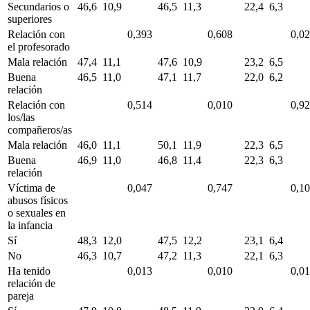
Secundarios o
46,6
10,9
46,5
11,3
22,4
6,3
superiores
Relación con
0,393
0,608
0,0
el profesorado
Mala relación
47,4
11,1
47,6
10,9
23,2
6,5
Buena
46,5
11,0
47,1
11,7
22,0
6,2
relación
Relación con
0,514
0,010
0,9
los/las
compañeros/as
Mala relación
46,0
11,1
50,1
11,9
22,3
6,5
Buena
46,9
11,0
46,8
11,4
22,3
6,3
relación
Víctima de
0,047
0,747
0,1
abusos físicos
o sexuales en
la infancia
Sí
48,3
12,0
47,5
12,2
23,1
6,4
No
46,3
10,7
47,2
11,3
22,1
6,3
Ha tenido
0,013
0,010
0,0
relación de
pareja