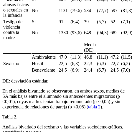
abusos físicos
o sexuales en
No
1131
(79,6)
534
(77,7)
597
(81,3
la infancia
Testigo de
Sí
91
(6,4)
39
(5,7)
52
(7,1)
violencia
contra la
No
1330
(93,6)
648
(94,3)
682
(92,9
madre
Media
(DE)
Ambivalente
47,0
(11,3)
46,8
(11,1)
47,2
(11,5
Sexismo
Hostil
22,5
(6,3)
22,3
(6,3)
22,7
(6,2)
Benevolente
24,5
(6,9)
24,4
(6,7)
24,5
(7,0)
DE: desviación estándar.
En el análisis bivariado se observaron, en ambos sexos, medias de
SA más bajas entre el alumnado sin antecedentes migratorios (p
<
0,01), cuyas madres tenían trabajo remunerado (p <
0,05) y sin
experiencia de relaciones de pareja (p <
0,05) (
tabla 2
).
Tabla 2.
Análisis bivariado del sexismo y las variables sociodemográficas,