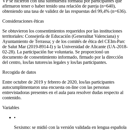
VP se hicieron con una submuestra formada por participantes que
afirmaron tener o haber tenido una relación de pareja (n
=
640),
obteniendo una tasa de validez de las respuestas del 99,4% (n
=
636).
Consideraciones éticas
Se obtuvieron los consentimientos requeridos por las instituciones
territoriales: Consejería de Educación (Generalitat Valenciana) y
Ayuntamiento de Terrassa; y de los comités de ética del CEIm-Parc
de Salut Mar (2019-8914-I) y la Universidad de Alicante (UA-2018-
02-28). La participación fue voluntaria. Se proporcionó un
documento de consentimiento informado, firmado por la dirección
del centro, los/las tutores/as legales y los/las participantes.
Recogida de datos
Entre octubre de 2019 y febrero de 2020, los/las participantes
autocumplimentaron una encuesta
on-line
con las personas
entrevistadoras presentes en el aula para resolver dudas respecto al
contenido.
Variables
•
Sexismo: se midió con la versión validada en lengua española