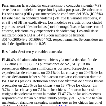
Para analizar la asociación entre sexismo y conducta violenta (VP)
se realizó un modelo de regresión logística por pasos. Se calcularon
las
odds ratios
(OR) y sus intervalos de confianza del 95% (IC95%).
En este caso, la conducta violenta (VP) fue la variable respuesta, y
el SH y el SB las explicativas. Los modelos se ajustaron por ciudad
y por las covariables incluidas (sociodemográficas, relaciones con el
entorno, relacionales y experiencias de violencia). Los análisis se
realizaron con STATA 14 y 16 con números de licencia
301406200549 y 501609354402, respectivamente. Se consideró un
nivel de significación de 0,05.
Resultados
Sexismo y variables asociadas
El 48,4% del alumnado fueron chicas y la media de edad fue de
13,7 años (DE: 0,7). Las puntuaciones de SA, SH y SB no
presentaron diferencias significativas por sexo. Respecto a las
experiencias de violencia, un 20,1% de las chicas y un 20,6% de los
chicos declararon haber sufrido acoso escolar o ciberacoso durante
los 3 meses previos. Refirieron haber sido víctimas de abusos físicos
o sexuales un 22,3% de las chicas y un 18,7% de los chicos. Un
5,7% de las chicas y un 7,1% de los chicos afirmaron haber sido
testigos de violencia contra la madre. El 47,7% de las adolescentes
respondió que tenían o habían tenido pareja, y el 15,4% que habían
mantenido relaciones sexuales, mientras que en los chicos fueron el