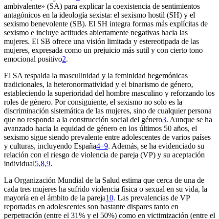
ambivalente» (SA) para explicar la coexistencia de sentimientos
antagónicos en la ideología sexista: el sexismo hostil (SH) y el
sexismo benevolente (SB). El SH integra formas más explícitas de
sexismo e incluye actitudes abiertamente negativas hacia las
mujeres. El SB ofrece una visión limitada y estereotipada de las
mujeres, expresada como un prejuicio más sutil y con cierto tono
emocional positivo
2
.
El SA respalda la masculinidad y la feminidad hegemónicas
tradicionales, la heteronormatividad y el binarismo de género,
estableciendo la superioridad del hombre masculino y reforzando los
roles de género. Por consiguiente, el sexismo no solo es la
discriminación sistemática de las mujeres, sino de cualquier persona
que no responda a la construcción social del género
3
. Aunque se ha
avanzado hacia la equidad de género en los últimos 50 años, el
sexismo sigue siendo prevalente entre adolescentes de varios países
y culturas, incluyendo España
4–9
. Además, se ha evidenciado su
relación con el riesgo de violencia de pareja (VP) y su aceptación
individual
5,8,9
.
La Organización Mundial de la Salud estima que cerca de una de
cada tres mujeres ha sufrido violencia física o sexual en su vida, la
mayoría en el ámbito de la pareja
10
. Las prevalencias de VP
reportadas en adolescentes son bastante dispares tanto en
perpetración (entre el 31% y el 50%) como en victimización (entre el