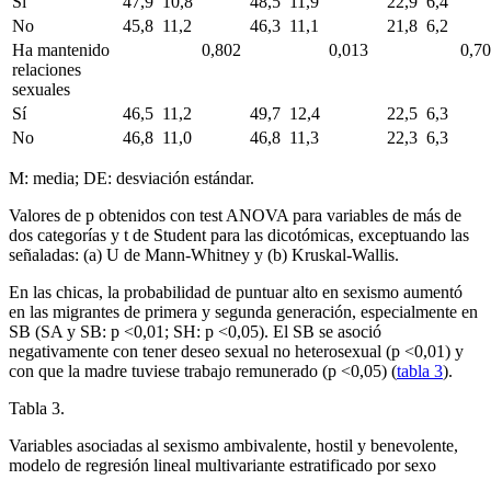
Sí
47,9
10,8
48,5
11,9
22,9
6,4
No
45,8
11,2
46,3
11,1
21,8
6,2
Ha mantenido
0,802
0,013
0,7
relaciones
sexuales
Sí
46,5
11,2
49,7
12,4
22,5
6,3
No
46,8
11,0
46,8
11,3
22,3
6,3
M: media; DE: desviación estándar.
Valores de p obtenidos con test ANOVA para variables de más de
dos categorías y t de Student para las dicotómicas, exceptuando las
señaladas: (a) U de Mann-Whitney y (b) Kruskal-Wallis.
En las chicas, la probabilidad de puntuar alto en sexismo aumentó
en las migrantes de primera y segunda generación, especialmente en
SB (SA y SB: p <
0,01; SH: p <
0,05). El SB se asoció
negativamente con tener deseo sexual no heterosexual (p <
0,01) y
con que la madre tuviese trabajo remunerado (p <
0,05) (
tabla 3
).
Tabla 3.
Variables asociadas al sexismo ambivalente, hostil y benevolente,
modelo de regresión lineal multivariante estratificado por sexo