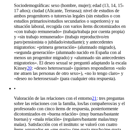
Sociodemográficas: sexo (hombre, mujer); edad (13, 14, 15-
17 años); ciudad (Alicante, Terrassa); nivel de estudios de
ambos progenitores o tutores/as legales (sin estudios o con
estudios primarios/estudios secundarios o superiores) y su
situación laboral, recogida con varios ítems dicotomizados en
«con trabajo remunerado» (trabaja/trabaja por cuenta propia)
y «sin trabajo remunerado» (trabajo reproductivo/en
paro/pensionista o jubilado/estudiante); y antecedentes
migratorios: «primera generación» (alumnado migrado),
«segunda generación» (alumnado nacido en España con al
menos un progenitor migrado) y «alumnado sin antecedentes
migratorios». El deseo sexual se preguntó adaptando la escala
Kinsey
20
: «deseo heterosexual» (quienes respondieron «solo
me atraen las personas de otro sexo»), «no lo tengo claro» y
«deseo no heterosexual» (para cualquier otra respuesta).
•
Valoración de las relaciones con el entorno
21
: tres preguntas
sobre las relaciones con la familia, los/las compañeros/as y el
profesorado con cinco ítems de respuesta, posteriormente
dicotomizados en «buena relación» (muy buenas/bastante
buenas) y «mala relación» (regulares/bastante malas/muy
malas). Satisfacción con el instituto: se valoró con cuatro
ítems agrupados en «me gusta» (me gusta mucho/me gusta