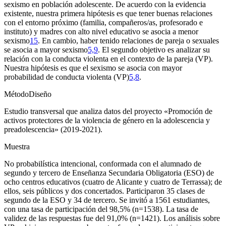
sexismo en población adolescente. De acuerdo con la evidencia
existente, nuestra primera hipótesis es que tener buenas relaciones
con el entorno próximo (familia, compañeros/as, profesorado e
instituto) y madres con alto nivel educativo se asocia a menor
sexismo
15
. En cambio, haber tenido relaciones de pareja o sexuales
se asocia a mayor sexismo
5,9
. El segundo objetivo es analizar su
relación con la conducta violenta en el contexto de la pareja (VP).
Nuestra hipótesis es que el sexismo se asocia con mayor
probabilidad de conducta violenta (VP)
5,8
.
Método
Diseño
Estudio transversal que analiza datos del proyecto «Promoción de
activos protectores de la violencia de género en la adolescencia y
preadolescencia» (2019-2021).
Muestra
No probabilística intencional, conformada con el alumnado de
segundo y tercero de Enseñanza Secundaria Obligatoria (ESO) de
ocho centros educativos (cuatro de Alicante y cuatro de Terrassa); de
ellos, seis públicos y dos concertados. Participaron 35 clases de
segundo de la ESO y 34 de tercero. Se invitó a 1561 estudiantes,
con una tasa de participación del 98,5% (n
=
1538). La tasa de
validez de las respuestas fue del 91,0% (n
=
1421). Los análisis sobre