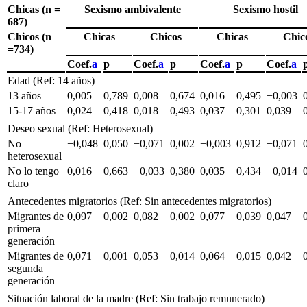
Chicas (n =
Sexismo ambivalente
Sexismo hostil
687)
Chicos (n
Chicas
Chicos
Chicas
Chic
=734)
Coef.
a
p
Coef.
a
p
Coef.
a
p
Coef.
a
Edad (Ref: 14 años)
13 años
0,005
0,789
0,008
0,674
0,016
0,495
−0,003
15-17 años
0,024
0,418
0,018
0,493
0,037
0,301
0,039
Deseo sexual (Ref: Heterosexual)
No
−0,048
0,050
−0,071
0,002
−0,003
0,912
−0,071
heterosexual
No lo tengo
0,016
0,663
−0,033
0,380
0,035
0,434
−0,014
claro
Antecedentes migratorios (Ref: Sin antecedentes migratorios)
Migrantes de
0,097
0,002
0,082
0,002
0,077
0,039
0,047
primera
generación
Migrantes de
0,071
0,001
0,053
0,014
0,064
0,015
0,042
segunda
generación
Situación laboral de la madre (Ref: Sin trabajo remunerado)