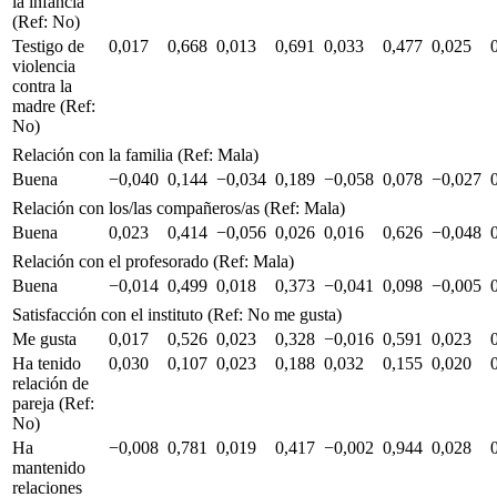
la infancia
(Ref: No)
Testigo de
0,017
0,668
0,013
0,691
0,033
0,477
0,025
violencia
contra la
madre (Ref:
No)
Relación con la familia (Ref: Mala)
Buena
−0,040
0,144
−0,034
0,189
−0,058
0,078
−0,027
Relación con los/las compañeros/as (Ref: Mala)
Buena
0,023
0,414
−0,056
0,026
0,016
0,626
−0,048
Relación con el profesorado (Ref: Mala)
Buena
−0,014
0,499
0,018
0,373
−0,041
0,098
−0,005
Satisfacción con el instituto (Ref: No me gusta)
Me gusta
0,017
0,526
0,023
0,328
−0,016
0,591
0,023
Ha tenido
0,030
0,107
0,023
0,188
0,032
0,155
0,020
relación de
pareja (Ref:
No)
Ha
−0,008
0,781
0,019
0,417
−0,002
0,944
0,028
mantenido
relaciones