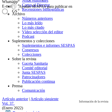
Notas editoriales
Whatsapp
Cartas al Director
E-mail
Ayudas SESPAS para publicar en
Recensiones bibliográficas
GS
Archivo
Números anteriores
Lo más leído
Lo más citado
Vídeo selección del editor
Podcast
Suplementos y colecciones
Suplementos e informes SESPAS
Congresos
Colecciones
Sobre la revista
Gaceta Sanitaria
Comité editorial
Junta SESPAS
Patrocinadores
Publicación continua
Prensa
Comunicación
Artículo anterior
|
Artículo siguiente
Información de la revista
Vol. 37.
(Enero 2022)