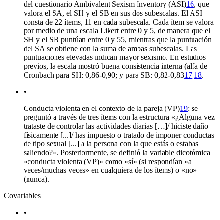
del cuestionario
Ambivalent Sexism Inventory
(ASI)
16
, que
valora el SA, el SH y el SB en sus dos subescalas. El ASI
consta de 22 ítems, 11 en cada subescala. Cada ítem se valora
por medio de una escala Likert entre 0 y 5, de manera que el
SH y el SB puntúan entre 0 y 55, mientras que la puntuación
del SA se obtiene con la suma de ambas subescalas. Las
puntuaciones elevadas indican mayor sexismo. En estudios
previos, la escala mostró buena consistencia interna (alfa de
Cronbach para SH: 0,86-0,90; y para SB: 0,82-0,83
17,18
.
•
Conducta violenta en el contexto de la pareja (VP)
19
: se
preguntó a través de tres ítems con la estructura «¿Alguna vez
trataste de controlar las actividades diarias […]/ hiciste daño
físicamente [...]/ has impuesto o tratado de imponer conductas
de tipo sexual [...] a la persona con la que estás o estabas
saliendo?». Posteriormente, se definió la variable dicotómica
«conducta violenta (VP)» como «sí» (si respondían «a
veces/muchas veces» en cualquiera de los ítems) o «no»
(nunca).
Covariables
•