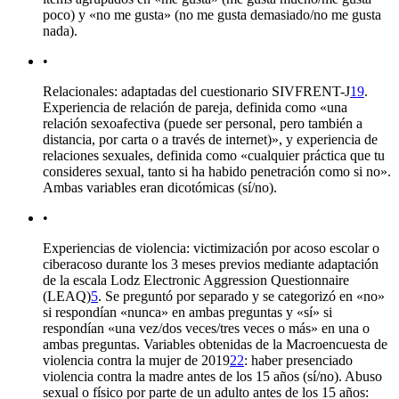
poco) y «no me gusta» (no me gusta demasiado/no me gusta
nada).
•
Relacionales: adaptadas del cuestionario SIVFRENT-J
19
.
Experiencia de relación de pareja, definida como «una
relación sexoafectiva (puede ser personal, pero también a
distancia, por carta o a través de internet)», y experiencia de
relaciones sexuales, definida como «cualquier práctica que tu
consideres sexual, tanto si ha habido penetración como si no».
Ambas variables eran dicotómicas (sí/no).
•
Experiencias de violencia: victimización por acoso escolar o
ciberacoso durante los 3 meses previos mediante adaptación
de la escala
Lodz Electronic Aggression Questionnaire
(LEAQ)
5
. Se preguntó por separado y se categorizó en «no»
si respondían «nunca» en ambas preguntas y «sí» si
respondían «una vez/dos veces/tres veces o más» en una o
ambas preguntas. Variables obtenidas de la
Macroencuesta de
violencia contra la mujer
de 2019
22
: haber presenciado
violencia contra la madre antes de los 15 años (sí/no). Abuso
sexual o físico por parte de un adulto antes de los 15 años: