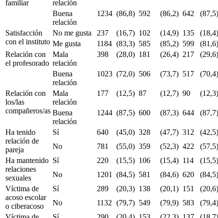
familiar
relación
Buena
1234
(86,8)
592
(86,2)
642
(87,5
relación
Satisfacción
No me gusta
237
(16,7)
102
(14,9)
135
(18,4
con el instituto
Me gusta
1184
(83,3)
585
(85,2)
599
(81,6
Relación con
Mala
398
(28,0)
181
(26,4)
217
(29,6
el profesorado
relación
Buena
1023
(72,0)
506
(73,7)
517
(70,4
relación
Relación con
Mala
177
(12,5)
87
(12,7)
90
(12,3
los/las
relación
compañeros/as
Buena
1244
(87,5)
600
(87,3)
644
(87,7
relación
Ha tenido
Sí
640
(45,0)
328
(47,7)
312
(42,5
relación de
No
781
(55,0)
359
(52,3)
422
(57,5
pareja
Ha mantenido
Sí
220
(15,5)
106
(15,4)
114
(15,5
relaciones
No
1201
(84,5)
581
(84,6)
620
(84,5
sexuales
Víctima de
Sí
289
(20,3)
138
(20,1)
151
(20,6
acoso escolar
No
1132
(79,7)
549
(79,9)
583
(79,4
o ciberacoso
Víctima de
Sí
290
(20,4)
153
(22,3)
137
(18,7