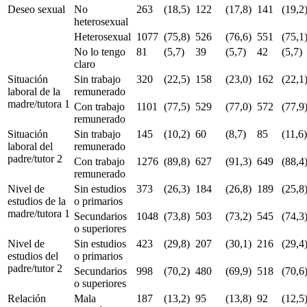
Deseo sexual
No
263
(18,5)
122
(17,8)
141
(19,2
heterosexual
Heterosexual
1077
(75,8)
526
(76,6)
551
(75,1
No lo tengo
81
(5,7)
39
(5,7)
42
(5,7)
claro
Situación
Sin trabajo
320
(22,5)
158
(23,0)
162
(22,1
laboral de la
remunerado
madre/tutora 1
Con trabajo
1101
(77,5)
529
(77,0)
572
(77,9
remunerado
Situación
Sin trabajo
145
(10,2)
60
(8,7)
85
(11,6
laboral del
remunerado
padre/tutor 2
Con trabajo
1276
(89,8)
627
(91,3)
649
(88,4
remunerado
Nivel de
Sin estudios
373
(26,3)
184
(26,8)
189
(25,8
estudios de la
o primarios
madre/tutora 1
Secundarios
1048
(73,8)
503
(73,2)
545
(74,3
o superiores
Nivel de
Sin estudios
423
(29,8)
207
(30,1)
216
(29,4
estudios del
o primarios
padre/tutor 2
Secundarios
998
(70,2)
480
(69,9)
518
(70,6
o superiores
Relación
Mala
187
(13,2)
95
(13,8)
92
(12,5