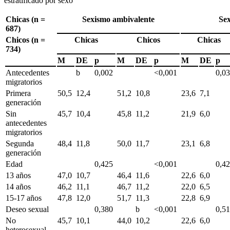
estratificado por sexo
Chicas (n =
Sexismo ambivalente
Sex
687)
Chicos (n =
Chicas
Chicos
Chicas
734)
M
DE
p
M
DE
p
M
DE
p
Antecedentes
b
0,002
<0,001
0,0
migratorios
Primera
50,5
12,4
51,2
10,8
23,6
7,1
generación
Sin
45,7
10,4
45,8
11,2
21,9
6,0
antecedentes
migratorios
Segunda
48,4
11,8
50,0
11,7
23,1
6,8
generación
Edad
0,425
<0,001
0,4
13 años
47,0
10,7
46,4
11,6
22,6
6,0
14 años
46,2
11,1
46,7
11,2
22,0
6,5
15-17 años
47,8
12,0
51,7
11,3
22,8
6,9
Deseo sexual
0,380
b
<0,001
0,5
No
45,7
10,1
44,0
10,2
22,6
6,0
heterosexual