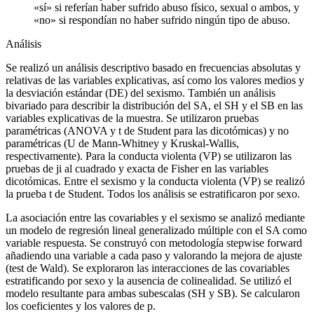
«sí» si referían haber sufrido abuso físico, sexual o ambos, y
«no» si respondían no haber sufrido ningún tipo de abuso.
Análisis
Se realizó un análisis descriptivo basado en frecuencias absolutas y
relativas de las variables explicativas, así como los valores medios y
la desviación estándar (DE) del sexismo. También un análisis
bivariado para describir la distribución del SA, el SH y el SB en las
variables explicativas de la muestra. Se utilizaron pruebas
paramétricas (ANOVA y t de Student para las dicotómicas) y no
paramétricas (U de Mann-Whitney y Kruskal-Wallis,
respectivamente). Para la conducta violenta (VP) se utilizaron las
pruebas de ji al cuadrado y exacta de Fisher en las variables
dicotómicas. Entre el sexismo y la conducta violenta (VP) se realizó
la prueba t de Student. Todos los análisis se estratificaron por sexo.
La asociación entre las covariables y el sexismo se analizó mediante
un modelo de regresión lineal generalizado múltiple con el SA como
variable respuesta. Se construyó con metodología
stepwise forward
añadiendo una variable a cada paso y valorando la mejora de ajuste
(test de Wald). Se exploraron las interacciones de las covariables
estratificando por sexo y la ausencia de colinealidad. Se utilizó el
modelo resultante para ambas subescalas (SH y SB). Se calcularon
los coeficientes y los valores de p.