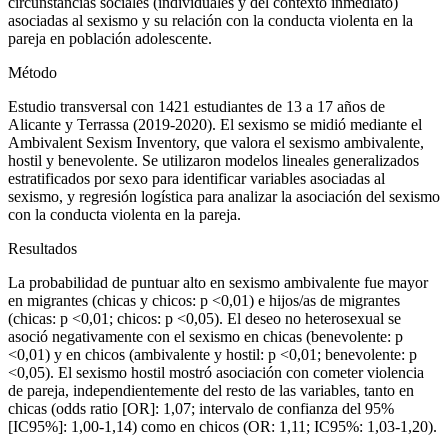
circunstancias sociales (individuales y del contexto inmediato)
asociadas al sexismo y su relación con la conducta violenta en la
pareja en población adolescente.
Método
Estudio transversal con 1421 estudiantes de 13 a 17 años de
Alicante y Terrassa (2019-2020). El sexismo se midió mediante el
Ambivalent Sexism Inventory,
que valora el sexismo ambivalente,
hostil y benevolente. Se utilizaron modelos lineales generalizados
estratificados por sexo para identificar variables asociadas al
sexismo, y regresión logística para analizar la asociación del sexismo
con la conducta violenta en la pareja.
Resultados
La probabilidad de puntuar alto en sexismo ambivalente fue mayor
en migrantes (chicas y chicos: p <
0,01) e hijos/as de migrantes
(chicas: p <
0,01; chicos: p <
0,05). El deseo no heterosexual se
asoció negativamente con el sexismo en chicas (benevolente: p
<
0,01) y en chicos (ambivalente y hostil: p <
0,01; benevolente: p
<
0,05). El sexismo hostil mostró asociación con cometer violencia
de pareja, independientemente del resto de las variables, tanto en
chicas (
odds ratio
[OR]: 1,07; intervalo de confianza del 95%
[IC95%]: 1,00-1,14) como en chicos (OR: 1,11; IC95%: 1,03-1,20).