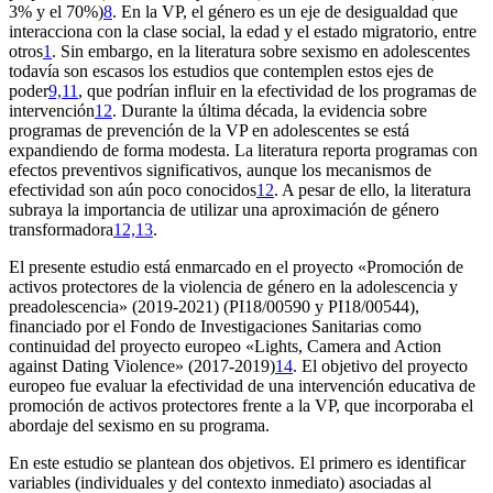
3% y el 70%)
8
. En la VP, el género es un eje de desigualdad que
interacciona con la clase social, la edad y el estado migratorio, entre
otros
1
. Sin embargo, en la literatura sobre sexismo en adolescentes
todavía son escasos los estudios que contemplen estos ejes de
poder
9,11
, que podrían influir en la efectividad de los programas de
intervención
12
. Durante la última década, la evidencia sobre
programas de prevención de la VP en adolescentes se está
expandiendo de forma modesta. La literatura reporta programas con
efectos preventivos significativos, aunque los mecanismos de
efectividad son aún poco conocidos
12
. A pesar de ello, la literatura
subraya la importancia de utilizar una aproximación de género
transformadora
12,13
.
El presente estudio está enmarcado en el proyecto
«Promoción de
activos protectores de la violencia de género en la adolescencia y
preadolescencia»
(2019-2021) (PI18/00590 y PI18/00544),
financiado por el Fondo de Investigaciones Sanitarias como
continuidad del proyecto europeo
«Lights, Camera and Action
against Dating Violence»
(2017-2019)
14
. El objetivo del proyecto
europeo fue evaluar la efectividad de una intervención educativa de
promoción de activos protectores frente a la VP, que incorporaba el
abordaje del sexismo en su programa.
En este estudio se plantean dos objetivos. El primero es identificar
variables (individuales y del contexto inmediato) asociadas al