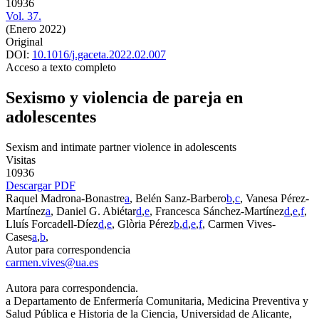
10936
Vol. 37.
(Enero 2022)
Original
DOI:
10.1016/j.gaceta.2022.02.007
Acceso a texto completo
Sexismo y violencia de pareja en
adolescentes
Sexism and intimate partner violence in adolescents
Visitas
10936
Descargar PDF
Raquel Madrona-Bonastre
a
, Belén Sanz-Barbero
b
,
c
, Vanesa Pérez-
Martínez
a
, Daniel G. Abiétar
d
,
e
, Francesca Sánchez-Martínez
d
,
e
,
f
,
Lluís Forcadell-Díez
d
,
e
, Glòria Pérez
b
,
d
,
e
,
f
, Carmen Vives-
Cases
a
,
b
,
Autor para correspondencia
carmen.vives@ua.es
Autora para correspondencia.
a
Departamento de Enfermería Comunitaria, Medicina Preventiva y
Salud Pública e Historia de la Ciencia, Universidad de Alicante,