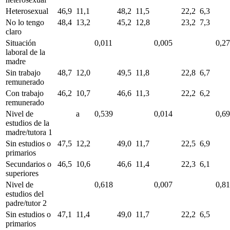
Heterosexual
46,9
11,1
48,2
11,5
22,2
6,3
No lo tengo
48,4
13,2
45,2
12,8
23,2
7,3
claro
Situación
0,011
0,005
0,2
laboral de la
madre
Sin trabajo
48,7
12,0
49,5
11,8
22,8
6,7
remunerado
Con trabajo
46,2
10,7
46,6
11,3
22,2
6,2
remunerado
Nivel de
a
0,539
0,014
0,6
estudios de la
madre/tutora 1
Sin estudios o
47,5
12,2
49,0
11,7
22,5
6,9
primarios
Secundarios o
46,5
10,6
46,6
11,4
22,3
6,1
superiores
Nivel de
0,618
0,007
0,8
estudios del
padre/tutor 2
Sin estudios o
47,1
11,4
49,0
11,7
22,2
6,5
primarios