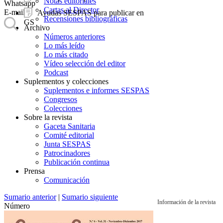
Notas editoriales
Whatsapp
Cartas al Director
E-mail
Ayudas SESPAS para publicar en
Recensiones bibliográficas
GS
Archivo
Números anteriores
Lo más leído
Lo más citado
Vídeo selección del editor
Podcast
Suplementos y colecciones
Suplementos e informes SESPAS
Congresos
Colecciones
Sobre la revista
Gaceta Sanitaria
Comité editorial
Junta SESPAS
Patrocinadores
Publicación continua
Prensa
Comunicación
Sumario anterior
|
Sumario siguiente
Información de la revista
Número