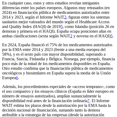
En cualquier caso, estos y otros estudios revelan intrigantes
diferencias entre los países europeos. Algunos muy retrasados (en
2024) en financiación pública de medicamentos autorizados entre
2014 y 2023, según el
Informe WAIT
2
, figuran entre los sistemas
sanitarios mejor valorados del mundo según el
Healthcare Access
and Quality Index
(HAQI) de 2019
5
, como Islandia (posición 26 en
demoras y primera en el HAQI). España ocupa posiciones altas en
ambas clasificaciones (sexta según WAIT
2
y novena en el HAQI)
5
.
En 2024, España financió el 75% de los medicamentos autorizados
por la EMA entre 2014 y 2023 (frente a una media europea del
58%), y es el sexto país con mayor disponibilidad, superando a
Francia, Suecia, Finlandia y Bélgica. Noruega, por ejemplo, financia
poco más de la mitad de los medicamentos disponibles en España.
Otro estudio confirma que la financiación pública de medicamentos
oncológicos y biosimilares en España supera la media de la Unión
Europea
6
.
Además, los procedimientos especiales de «acceso temprano», como
el uso compasivo y los ensayos clínicos (España es líder europeo en
número de ensayos autorizados), amplían sustancialmente la
disponibilidad real antes de la financiación ordinaria
7
. El
Informe
WAIT
estima los plazos desde la autorización por la EMA hasta la
decisión nacional de financiación, sumando tanto la demora
atribuible a la estrategia de las empresas (desde la autorización