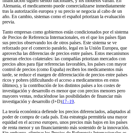
financiación siguen siendo nacionales, y los modelos varían. En
Alemania, el medicamento puede comercializarse inmediatamente
tras la autorización europea y su precio se negocia al cabo de un
año. En cambio, sistemas como el español priorizan la evaluación
previa.
Tanto empresas como gobiernos están condicionados por el sistema
de Precios de Referencia Internacionales, en el que los países fijan
sus precios observando los de otros países. Este sistema se ve
reforzado por el comercio paralelo, legal en la Unión Europea, que
aprovecha las diferencias de precios entre países. Estos mecanismos
generan efectos colaterales: las compañías priorizan mercados con
precios altos para fijar referencias favorables, los países con mayor
control de precios (como España) reciben los medicamentos más
tarde, se reduce el margen de diferenciación de precios entre países
ricos y pobres (dificultando el acceso a medicamentos en estos
últimos), y la contribución de los distintos países a los costes de
investigación y desarrollo es menor que con precios menores pero
mayores ventas, reduciéndose las posibilidades de financiar más
investigación y desarrollo (I
+
D)
17–19
.
La teoría económica defiende los precios diferenciados, adaptados al
poder de compra de cada país. Esta estrategia permitiría una mayor
equidad en el acceso europeo, unos precios más bajos en los países
de renta menor y un financiamiento más sostenido de la innovación.
Sin embargo, eliminar los Precios de Referencia Internacionales es