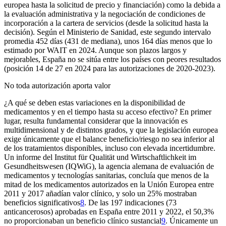
europea hasta la solicitud de precio y financiación) como la debida a
la evaluación administrativa y la negociación de condiciones de
incorporación a la cartera de servicios (desde la solicitud hasta la
decisión). Según el Ministerio de Sanidad, este segundo intervalo
promedia 452 días (431 de mediana), unos 164 días menos que lo
estimado por WAIT en 2024. Aunque son plazos largos y
mejorables, España no se sitúa entre los países con peores resultados
(posición 14 de 27 en 2024 para las autorizaciones de 2020-2023).
No toda autorización aporta valor
¿A qué se deben estas variaciones en la disponibilidad de
medicamentos y en el tiempo hasta su acceso efectivo? En primer
lugar, resulta fundamental considerar que la innovación es
multidimensional y de distintos grados, y que la legislación europea
exige únicamente que el balance beneficio/riesgo no sea inferior al
de los tratamientos disponibles, incluso con elevada incertidumbre.
Un informe del Institut für Qualität und Wirtschaftlichkeit im
Gesundheitswesen (IQWiG), la agencia alemana de evaluación de
medicamentos y tecnologías sanitarias, concluía que menos de la
mitad de los medicamentos autorizados en la Unión Europea entre
2011 y 2017 añadían valor clínico, y solo un 25% mostraban
beneficios significativos
8
. De las 197 indicaciones (73
anticancerosos) aprobadas en España entre 2011 y 2022, el 50,3%
no proporcionaban un beneficio clínico sustancial
9
. Únicamente un