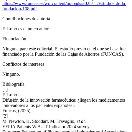
https://www.funcas.es/wp-content/uploads/2025/11/Estudios-de-la-
fundacion-108.pdf
.
Contribuciones de autoría
F. Lobo es el único autor.
Financiación
Ninguna para este editorial. El estudio previo en el que se basa fue
financiado por la Fundación de las Cajas de Ahorros (FUNCAS).
Conflictos de intereses
Ninguno.
Bibliografía
[1]
F. Lobo.
Difusión de la innovación farmacéutica: ¿llegan los medicamentos
innovadores a los pacientes españoles?.
Funcas, (2025),
[2]
M. Newton, K. Stoddart, M. Travaglio,
et al
.
EFPIA Patients W.A.I.T Indicator 2024 survey.
European Federation of Pharmaceutical Industries and Associations