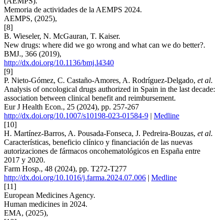
(AEMPS).
Memoria de actividades de la AEMPS 2024.
AEMPS, (2025),
[8]
B. Wieseler, N. McGauran, T. Kaiser.
New drugs: where did we go wrong and what can we do better?.
BMJ., 366 (2019),
http://dx.doi.org/10.1136/bmj.l4340
[9]
P. Nieto-Gómez, C. Castaño-Amores, A. Rodríguez-Delgado,
et al
.
Analysis of oncological drugs authorized in Spain in the last decade:
association between clinical benefit and reimbursement.
Eur J Health Econ., 25 (2024), pp. 257-267
http://dx.doi.org/10.1007/s10198-023-01584-9
|
Medline
[10]
H. Martínez-Barros, A. Pousada-Fonseca, J. Pedreira-Bouzas,
et al
.
Características, beneficio clínico y financiación de las nuevas
autorizaciones de fármacos oncohematológicos en España entre
2017 y 2020.
Farm Hosp., 48 (2024), pp. T272-T277
http://dx.doi.org/10.1016/j.farma.2024.07.006
|
Medline
[11]
European Medicines Agency.
Human medicines in 2024.
EMA, (2025),