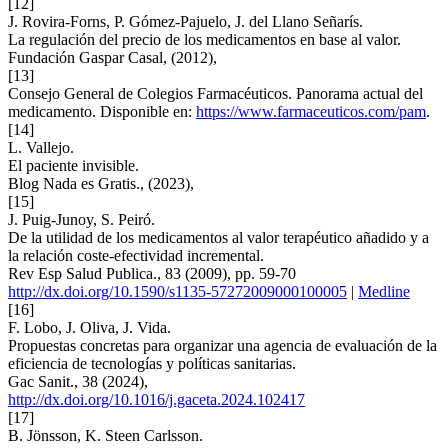
[12]
J. Rovira-Forns, P. Gómez-Pajuelo, J. del Llano Señarís.
La regulación del precio de los medicamentos en base al valor.
Fundación Gaspar Casal, (2012),
[13]
Consejo General de Colegios Farmacéuticos. Panorama actual del
medicamento. Disponible en:
https://www.farmaceuticos.com/pam
.
[14]
L. Vallejo.
El paciente invisible.
Blog Nada es Gratis., (2023),
[15]
J. Puig-Junoy, S. Peiró.
De la utilidad de los medicamentos al valor terapéutico añadido y a
la relación coste-efectividad incremental.
Rev Esp Salud Publica., 83 (2009), pp. 59-70
http://dx.doi.org/10.1590/s1135-57272009000100005
|
Medline
[16]
F. Lobo, J. Oliva, J. Vida.
Propuestas concretas para organizar una agencia de evaluación de la
eficiencia de tecnologías y políticas sanitarias.
Gac Sanit., 38 (2024),
http://dx.doi.org/10.1016/j.gaceta.2024.102417
[17]
B. Jönsson, K. Steen Carlsson.