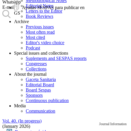
Methodological Notes
Whatsapp
Editorial Notes
E-mail
Ayudas SESPAS para publicar en
Letters to the Editor
GS
Book Reviews
Archive
Previous issues
Most often read
Most cited
Editor's video choice
Podcast
Special issues and collections
Suplements and SESPAS reports
Congresses
Collections
About the journal
Gaceta Sanitaria
Editorial Board
Board Sespas
Sponsors
Continuous publication
Media
Communication
Vol. 40. (In progress)
Journal Information
(January 2026)