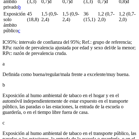
ámbito
(3,3)
0,7)
d
0,7)
d
(3,3)
0,7)
d
0,8)
d
privado
b
Exposición
45
1,5 (0,9-
1,5 (0,9-
36
1,2 (0,7-
1,2 (0,7-
solo
(18,8)
2,4)
2,4)
(15,1)
2,0)
2,0)
ámbito
público
c
IC95%: intervalo de confianza del 95%; Ref.: grupo de referencia;
RPa: razón de prevalencia ajustada por edad y sexo del/de la menor;
RPc: razón de prevalencia cruda.
a
Definida como buena/regular/mala frente a excelente/muy buena.
b
Exposición al humo ambiental de tabaco en el hogar y en el
automóvil independientemente de estar expuesto en el transporte
público, las paradas o las estaciones, la entrada de la escuela o
guardería, o en el tiempo libre fuera de casa.
c
Exposición al humo ambiental de tabaco en el transporte público, las
paradas o las estaciones, la entrada de la escuela o guardería, o en el