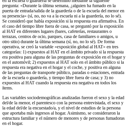
en la escuela o guardería se determinó mediante la siguiente
pregunta: «Durante la última semana, ¿alguien ha fumado en la
puerta de entrada/salida de la guardería o de la escuela del menor en
su presencia» (sí, no, no va a la escuela ni a la guardería, no lo sé).
Se consideró que había exposición si la respuesta era afirmativa. En
el caso del tiempo libre fuera de casa, se preguntó por la exposición
al HAT en diferentes lugares (bares, cafeterías, restaurantes o
terrazas, centros de ocio, parques, casa de familiares o amigos, u
otro sitio) durante la última semana (sí, no, no lo sé). De forma
operativa, se creó la variable «exposición global al HAT» en tres
categorías: 1) expuestos al HAT en el ámbito privado si la respuesta
era positiva para alguna de las preguntas de exposición en el hogar y
en el automóvil; 2) expuestos al HAT solo en el ámbito público si la
respuesta era negativa en el hogar y el coche, y positiva en alguna
de las preguntas de transporte público, paradas o estaciones, entrada
de la escuela o guardería, y tiempo libre fuera de casa; y 3) no
expuestos al HAT cuando la respuesta era negativa en todos los
ítems.
Las variables sociodemográficas analizadas fueron el sexo y la edad
del/de la menor, el parentesco con la persona entrevistada, el sexo y
la edad del/de la encuestado/a, y el nivel de estudios de la persona
que aportaba más ingresos al hogar. Asimismo, se consideraron la
estructura familiar y el número de menores y de personas fumadoras
en el hogar.