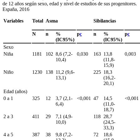
de 12 años según sexo, edad y nivel de estudios de sus progenitores.
España, 2016
Variables
Total
Asma
Sibilancias
N
n
%
p
c
n
%
p
c
(IC95%)
(IC95%)
Sexo
Niña
1181
102
8,6 (7,2-
0,030
163
13,8
0,003
10,4)
(11,8-
15,9)
Niño
1230
138
11,2 (9,6-
225
18,3
13,1)
(16,2-
20,1)
Edad (años)
0 a 1
325
12
3,7 (2,1-
<
0,001
47
14,5
<
0,001
6,4)
(11,0-
18,7)
2 a 3
411
29
7,1 (4,9-
118
28,7
10,0)
(24,5-
33,3)
4 a 5
387
38
9,8 (7,2-
72
18,6