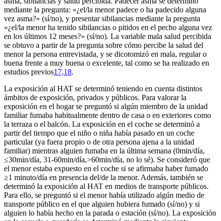
asma, sibilancias y salud percibida. Padecer asma se determinó
mediante la pregunta: «¿el/la menor padece o ha padecido alguna
vez asma?» (sí/no), y presentar sibilancias mediante la pregunta
«¿el/la menor ha tenido sibilancias o pitidos en el pecho alguna vez
en los últimos 12 meses?» (sí/no). La variable mala salud percibida
se obtuvo a partir de la pregunta sobre cómo percibe la salud del
menor la persona entrevistada, y se dicotomizó en mala, regular o
buena frente a muy buena o excelente, tal como se ha realizado en
estudios previos
17,18
.
La exposición al HAT se determinó teniendo en cuenta distintos
ámbitos de exposición, privados y públicos. Para valorar la
exposición en el hogar se preguntó si algún miembro de la unidad
familiar fumaba habitualmente dentro de casa o en exteriores como
la terraza o el balcón. La exposición en el coche se determinó a
partir del tiempo que el niño o niña había pasado en un coche
particular (ya fuera propio o de otra persona ajena a la unidad
familiar) mientras alguien fumaba en la última semana (0
min/día,
≤30
min/día, 31-60
min/día,
>60
min/día, no lo sé). Se consideró que
el menor estaba expuesto en el coche si se afirmaba haber fumado
≥1 minuto/día en presencia del/de la menor. Además, también se
determinó la exposición al HAT en medios de transporte públicos.
Para ello, se preguntó si el menor había utilizado algún medio de
transporte público en el que alguien hubiera fumado (sí/no) y si
alguien lo había hecho en la parada o estación (sí/no). La exposición