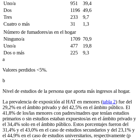
Uno/a
951
39,4
Dos
1196
49,6
Tres
233
9,7
Cuatro o más
31
1,3
Número de fumadores/as en el hogar
Ninguno/a
1709
70,9
Uno/a
477
19,8
Dos o más
225
9,3
a
Valores perdidos <
5%.
b
Nivel de estudios de la persona que aporta más ingresos al hogar.
La prevalencia de exposición al HAT en menores (
tabla 2
) fue del
29,2% en el ámbito privado y del 42,5% en el ámbito público. El
41,8% de los/las menores con padres/madres que tenían estudios
primarios o sin estudios estaban expuestos/as en el ámbito privado y
el 34,4% solo en el ámbito público. Estos porcentajes fueron del
31,4% y el 43,0% en el caso de estudios secundarios y del 23,1% y
el 44,9% en el caso de estudios universitarios, respectivamente (p