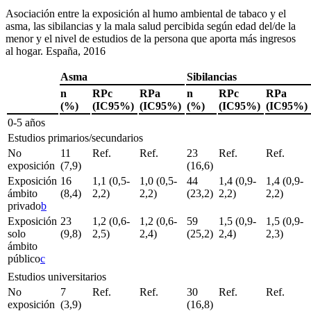
Asociación entre la exposición al humo ambiental de tabaco y el
asma, las sibilancias y la mala salud percibida según edad del/de la
menor y el nivel de estudios de la persona que aporta más ingresos
al hogar. España, 2016
Asma
Sibilancias
n
RPc
RPa
n
RPc
RPa
(%)
(IC95%)
(IC95%)
(%)
(IC95%)
(IC95%)
0-5 años
Estudios primarios/secundarios
No
11
Ref.
Ref.
23
Ref.
Ref.
exposición
(7,9)
(16,6)
Exposición
16
1,1 (0,5-
1,0 (0,5-
44
1,4 (0,9-
1,4 (0,9-
ámbito
(8,4)
2,2)
2,2)
(23,2)
2,2)
2,2)
privado
b
Exposición
23
1,2 (0,6-
1,2 (0,6-
59
1,5 (0,9-
1,5 (0,9-
solo
(9,8)
2,5)
2,4)
(25,2)
2,4)
2,3)
ámbito
público
c
Estudios universitarios
No
7
Ref.
Ref.
30
Ref.
Ref.
exposición
(3,9)
(16,8)