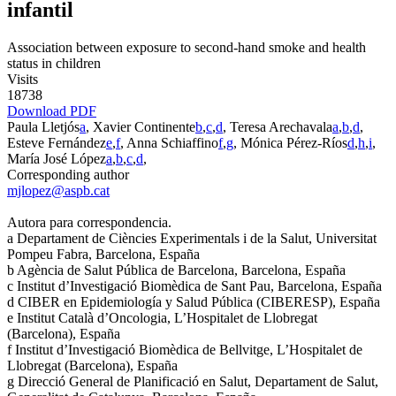
infantil
Association between exposure to second-hand smoke and health
status in children
Visits
18738
Download PDF
Paula Lletjós
a
, Xavier Continente
b
,
c
,
d
, Teresa Arechavala
a
,
b
,
d
,
Esteve Fernández
e
,
f
, Anna Schiaffino
f
,
g
, Mónica Pérez-Ríos
d
,
h
,
i
,
María José López
a
,
b
,
c
,
d
,
Corresponding author
mjlopez@aspb.cat
Autora para correspondencia.
a
Departament de Ciències Experimentals i de la Salut, Universitat
Pompeu Fabra, Barcelona, España
b
Agència de Salut Pública de Barcelona, Barcelona, España
c
Institut d’Investigació Biomèdica de Sant Pau, Barcelona, España
d
CIBER en Epidemiología y Salud Pública (CIBERESP), España
e
Institut Català d’Oncologia, L’Hospitalet de Llobregat
(Barcelona), España
f
Institut d’Investigació Biomèdica de Bellvitge, L’Hospitalet de
Llobregat (Barcelona), España
g
Direcció General de Planificació en Salut, Departament de Salut,