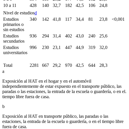
10 a 11
428
140
32,7
182
42,5
106
24,8
Nivel de estudios
d
Estudios
340
142
41,8
117
34,4
81
23,8
<
0,001
primarios o
sin estudios
Estudios
936
294
31,4
402
43,0
240
25,6
secundarios
Estudios
996
230
23,1
447
44,9
319
32,0
universitarios
Total
2281
667
29,2
970
42,5
644
28,3
a
Exposición al HAT en el hogar y en el automóvil
independientemente de estar expuesto en el transporte público, las
paradas o las estaciones, la entrada de la escuela o guardería, o en el.
tiempo libre fuera de casa.
b
Exposición al HAT en transporte público, las paradas o las
estaciones, la entrada de la escuela o guardería, o en el tiempo libre
fuera de casa.