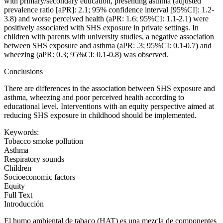
with primary/secondary education, presenting asthma (adjusted
prevalence ratio [aPR]: 2.1; 95% confidence interval [95%
C
I]: 1.2-
3.8) and worse perceived health (aPR: 1.6; 95%CI: 1.1-2.1) were
positively associated with SHS exposure in private settings. In
children with parents with university studies, a negative association
between SHS exposure and asthma (aPR: .3; 95%CI: 0.1-0.7) and
wheezing (aPR: 0.3; 95%CI: 0.1-0.8) was observed.
Conclusions
There are differences in the association between SHS exposure and
asthma, wheezing and poor perceived health according to
educational level. Interventions with an equity perspective aimed at
reducing SHS exposure in childhood should be implemented.
Keywords:
Tobacco smoke pollution
Asthma
Respiratory sounds
Children
Socioeconomic factors
Equity
Full Text
Introducción
El humo ambiental de tabaco (HAT) es una mezcla de componentes