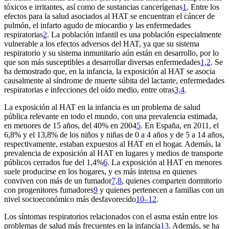
tóxicos e irritantes, así como de sustancias cancerígenas
1
. Entre los
efectos para la salud asociados al HAT se encuentran el cáncer de
pulmón, el infarto agudo de miocardio y las enfermedades
respiratorias
2
. La población infantil es una población especialmente
vulnerable a los efectos adversos del HAT, ya que su sistema
respiratorio y su sistema inmunitario aún están en desarrollo, por lo
que son más susceptibles a desarrollar diversas enfermedades
1,2
. Se
ha demostrado que, en la infancia, la exposición al HAT se asocia
causalmente al síndrome de muerte súbita del lactante, enfermedades
respiratorias e infecciones del oído medio, entre otras
3,4
.
La exposición al HAT en la infancia es un problema de salud
pública relevante en todo el mundo, con una prevalencia estimada,
en menores de 15 años, del 40% en 2004
5
. En España, en 2011, el
6,8% y el 13,8% de los niños y niñas de 0 a 4 años y de 5 a 14 años,
respectivamente, estaban expuestos al HAT en el hogar. Además, la
prevalencia de exposición al HAT en lugares y medios de transporte
públicos cerrados fue del 1,4%
6
. La exposición al HAT en menores
suele producirse en los hogares, y es más intensa en quienes
conviven con más de un fumador
7,8
, quienes comparten dormitorio
con progenitores fumadores
9
y quienes pertenecen a familias con un
nivel socioeconómico más desfavorecido
10–12
.
Los síntomas respiratorios relacionados con el asma están entre los
problemas de salud más frecuentes en la infancia
13
. Además, se ha