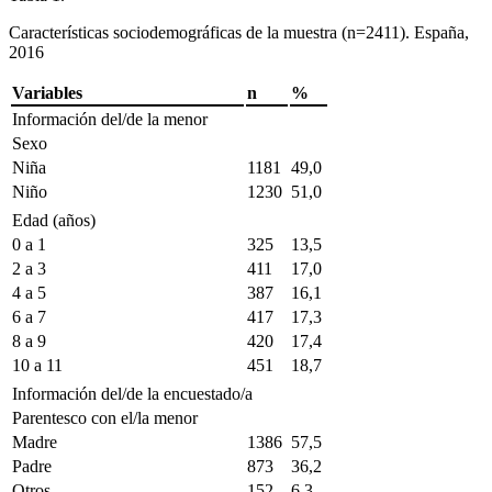
Características sociodemográficas de la muestra (n
=
2411). España,
2016
Variables
n
%
Información del/de la menor
Sexo
Niña
1181
49,0
Niño
1230
51,0
Edad (años)
0 a 1
325
13,5
2 a 3
411
17,0
4 a 5
387
16,1
6 a 7
417
17,3
8 a 9
420
17,4
10 a 11
451
18,7
Información del/de la encuestado/a
Parentesco con el/la menor
Madre
1386
57,5
Padre
873
36,2
Otros
152
6,3