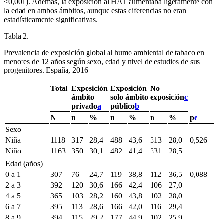
<
0,001). Además, la exposición al HAT aumentaba ligeramente con
la edad en ambos ámbitos, aunque estas diferencias no eran
estadísticamente significativas.
Tabla 2.
Prevalencia de exposición global al humo ambiental de tabaco en
menores de 12 años según sexo, edad y nivel de estudios de sus
progenitores. España, 2016
Total
Exposición
Exposición
No
ámbito
solo ámbito
exposición
c
privado
a
público
b
N
n
%
n
%
n
%
p
e
Sexo
Niña
1118
317
28,4
488
43,6
313
28,0
0,526
Niño
1163
350
30,1
482
41,4
331
28,5
Edad (años)
0 a 1
307
76
24,7
119
38,8
112
36,5
0,088
2 a 3
392
120
30,6
166
42,4
106
27,0
4 a 5
365
103
28,2
160
43,8
102
28,0
6 a 7
395
113
28,6
166
42,0
116
29,4
8 a 9
394
115
29,2
177
44,9
102
25,9