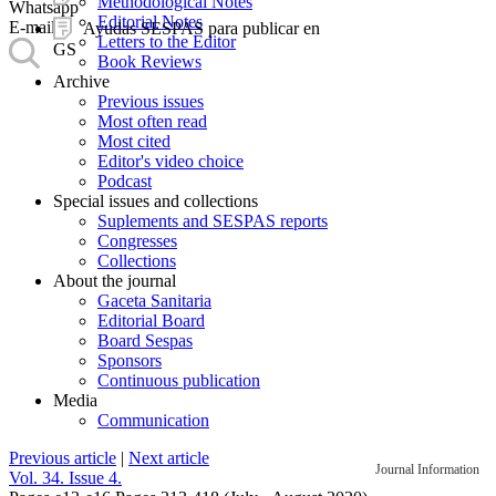
Methodological Notes
Whatsapp
Editorial Notes
E-mail
Ayudas SESPAS para publicar en
Letters to the Editor
GS
Book Reviews
Archive
Previous issues
Most often read
Most cited
Editor's video choice
Podcast
Special issues and collections
Suplements and SESPAS reports
Congresses
Collections
About the journal
Gaceta Sanitaria
Editorial Board
Board Sespas
Sponsors
Continuous publication
Media
Communication
Previous article
|
Next article
Journal Information
Vol. 34. Issue 4.