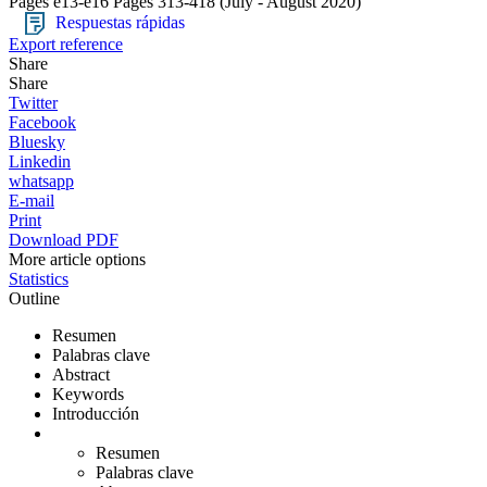
Pages e13-e16
Pages 313-418
(July - August 2020)
Respuestas rápidas
Export reference
Share
Share
Twitter
Facebook
Bluesky
Linkedin
whatsapp
E-mail
Print
Download PDF
More article options
Statistics
Outline
Resumen
Palabras clave
Abstract
Keywords
Introducción
Resumen
Palabras clave