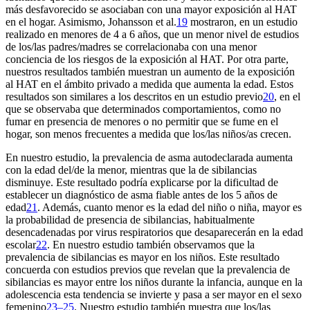
más desfavorecido se asociaban con una mayor exposición al HAT
en el hogar. Asimismo, Johansson et al.
19
mostraron, en un estudio
realizado en menores de 4 a 6 años, que un menor nivel de estudios
de los/las padres/madres se correlacionaba con una menor
conciencia de los riesgos de la exposición al HAT. Por otra parte,
nuestros resultados también muestran un aumento de la exposición
al HAT en el ámbito privado a medida que aumenta la edad. Estos
resultados son similares a los descritos en un estudio previo
20
, en el
que se observaba que determinados comportamientos, como no
fumar en presencia de menores o no permitir que se fume en el
hogar, son menos frecuentes a medida que los/las niños/as crecen.
En nuestro estudio, la prevalencia de asma autodeclarada aumenta
con la edad del/de la menor, mientras que la de sibilancias
disminuye. Este resultado podría explicarse por la dificultad de
establecer un diagnóstico de asma fiable antes de los 5 años de
edad
21
. Además, cuanto menor es la edad del niño o niña, mayor es
la probabilidad de presencia de sibilancias, habitualmente
desencadenadas por virus respiratorios que desaparecerán en la edad
escolar
22
. En nuestro estudio también observamos que la
prevalencia de sibilancias es mayor en los niños. Este resultado
concuerda con estudios previos que revelan que la prevalencia de
sibilancias es mayor entre los niños durante la infancia, aunque en la
adolescencia esta tendencia se invierte y pasa a ser mayor en el sexo
femenino
23–25
. Nuestro estudio también muestra que los/las