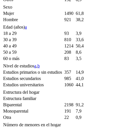
Sexo
Mujer
1490
61,8
Hombre
921
38,2
Edad (años)
a
18 a 29
93
3,9
30 a 39
810
33,6
40 a 49
1214
50,4
50 a 59
208
8,6
60 o más
83
3,5
Nivel de estudios
a
,
b
Estudios primarios o sin estudios
357
14,9
Estudios secundarios
985
41,0
Estudios universitarios
1060
44,1
Estructura del hogar
Estructura familiar
Biparental
2198
91,2
Monoparental
191
7,9
Otra
22
0,9
Número de menores en el hogar