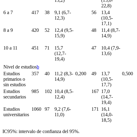
13,2)
(15,0-
22,8)
6 a 7
417
38
9,1 (6,7-
56
13,4
12,3)
(10,5-
17,1)
8 a 9
420
52
12,4 (9,5-
48
11,4 (8,7-
15,9)
14,9)
10 a 11
451
71
15,7
47
10,4 (7,9-
(12,7-
13,6)
19,4)
Nivel de estudios
b
Estudios
357
40
11,2 (8,3-
0,200
49
13,7
0,500
primarios o
14,9)
(10,5-
sin estudios
17,7)
Estudios
985
102
10,4 (8,5-
167
17,0
secundarios
12,4)
(14,7-
19,4)
Estudios
1060
97
9,2 (7,6-
171
16,1
universitarios
11,0)
(14,0-
18,5)
IC95%: intervalo de confianza del 95%.