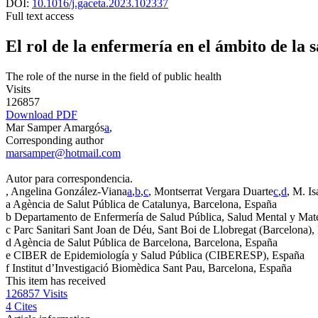
DOI:
10.1016/j.gaceta.2023.102337
Full text access
El rol de la enfermería en el ámbito de la 
The role of the nurse in the field of public health
Visits
126857
Download PDF
Mar Samper Amargós
a
,
Corresponding author
marsamper@hotmail.com
Autor para correspondencia.
, Angelina González-Viana
a
,
b
,
c
, Montserrat Vergara Duarte
c
,
d
, M. I
a
Agència de Salut Pública de Catalunya, Barcelona, España
b
Departamento de Enfermería de Salud Pública, Salud Mental y Mater
c
Parc Sanitari Sant Joan de Déu, Sant Boi de Llobregat (Barcelona),
d
Agència de Salut Pública de Barcelona, Barcelona, España
e
CIBER de Epidemiología y Salud Pública (CIBERESP), España
f
Institut d’Investigació Biomèdica Sant Pau, Barcelona, España
This item has received
126857
Visits
4
Cites