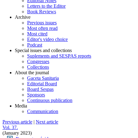
Editorial Notes
Letters to the Editor
Book Reviews
Archive
Previous issues
Most often read
Most cited
Editor's video choice
Podcast
Special issues and collections
Suplements and SESPAS reports
Congresses
Collections
About the journal
Gaceta Sanitaria
Editorial Board
Board Sespas
Sponsors
Continuous publication
Media
Communication
Previous article
|
Next article
Vol. 37.
(January 2023)