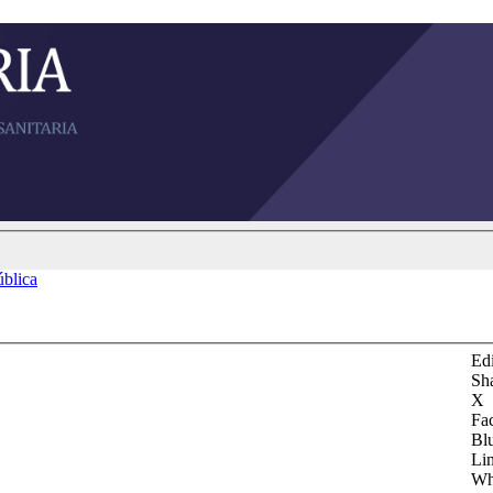
ública
Edi
Sh
X
Fa
Bl
Li
Wh