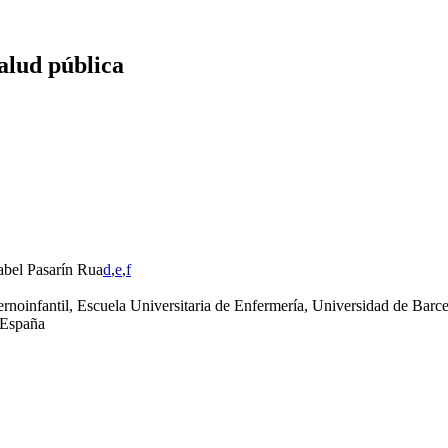
salud pública
sabel Pasarín Rua
d
,
e
,
f
noinfantil, Escuela Universitaria de Enfermería, Universidad de Barc
 España