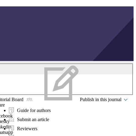
torial Board
Publish in this journal
are
Guide for authors
cebook
Submit an article
uesky
nkedin
Reviewers
atsapp