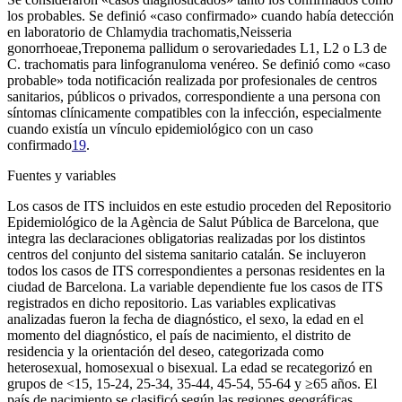
los probables. Se definió «caso confirmado» cuando había detección
en laboratorio de
Chlamydia trachomatis,
Neisseria
gonorrhoeae,
Treponema pallidum
o serovariedades L1, L2 o L3 de
C. trachomatis
para linfogranuloma venéreo
.
Se definió como «caso
probable» toda notificación realizada por profesionales de centros
sanitarios, públicos o privados, correspondiente a una persona con
síntomas clínicamente compatibles con la infección, especialmente
cuando existía un vínculo epidemiológico con un caso
confirmado
19
.
Fuentes y variables
Los casos de ITS incluidos en este estudio proceden del Repositorio
Epidemiológico de la Agència de Salut Pública de Barcelona, que
integra las declaraciones obligatorias realizadas por los distintos
centros del conjunto del sistema sanitario catalán. Se incluyeron
todos los casos de ITS correspondientes a personas residentes en la
ciudad de Barcelona. La variable dependiente fue los casos de ITS
registrados en dicho repositorio. Las variables explicativas
analizadas fueron la fecha de diagnóstico, el sexo, la edad en el
momento del diagnóstico, el país de nacimiento, el distrito de
residencia y la orientación del deseo, categorizada como
heterosexual, homosexual o bisexual. La edad se recategorizó en
grupos de <
15, 15-24, 25-34, 35-44, 45-54, 55-64 y ≥65 años. El
país de nacimiento se clasificó según las regiones geográficas