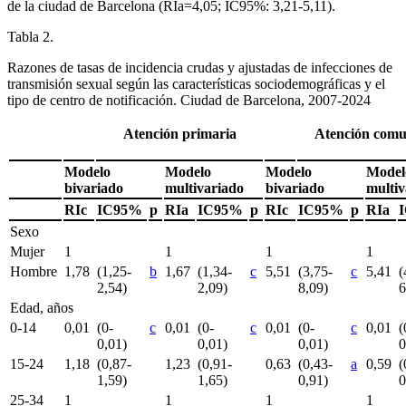
de la ciudad de Barcelona (RIa
=
4,05; IC95%: 3,21-5,11).
Tabla 2.
Razones de tasas de incidencia crudas y ajustadas de infecciones de
transmisión sexual según las características sociodemográficas y el
tipo de centro de notificación. Ciudad de Barcelona, 2007-2024
Atención primaria
Atención comu
Modelo
Modelo
Modelo
Model
bivariado
multivariado
bivariado
multiv
RIc
IC95%
p
RIa
IC95%
p
RIc
IC95%
p
RIa
Sexo
Mujer
1
1
1
1
Hombre
1,78
(1,25-
b
1,67
(1,34-
c
5,51
(3,75-
c
5,41
(
2,54)
2,09)
8,09)
6
Edad, años
0-14
0,01
(0-
c
0,01
(0-
c
0,01
(0-
c
0,01
(
0,01)
0,01)
0,01)
0
15-24
1,18
(0,87-
1,23
(0,91-
0,63
(0,43-
a
0,59
(
1,59)
1,65)
0,91)
0
25-34
1
1
1
1