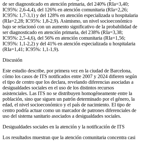
de ser diagnosticado en atención primaria, del 240% (RIa
=
3,40;
IC95%: 2,6-4,4), del 126% en atención comunitaria (RIa
=
2,26;
IC95%: 1,7-3,1) y del 128% en atención especializada u hospitalaria
(RIa
=
2,28; IC95%: 1,8-2,9). Asimismo, un nivel socioeconómico
bajo se relacionó con un aumento significativo de la probabilidad de
ser diagnosticado en atención primaria, del 238% (RIa
=
3,38;
IC95%: 2,5-4,6), del 56% en atención comunitaria (RIa
=
1,56;
IC95%: 1,1-2,2) y del 41% en atención especializada u hospitalaria
(RIa
=
1,41; IC95%: 1,1-1,9).
Discusión
Este estudio describe, por primera vez en la ciudad de Barcelona,
cómo los casos de ITS notificados entre 2007 y 2024 difieren según
el tipo de centro que los declara, revelando diferencias asociadas a
desigualdades sociales en el uso de los distintos recursos
asistenciales. Las ITS no se distribuyen homogéneamente entre la
población, sino que siguen un patrón determinado por el género, la
edad, el nivel socioeconómico y el país de nacimiento. El tipo de
centro podría actuar como un marcador de patrones diferenciales de
uso del sistema sanitario asociados a desigualdades sociales.
Desigualdades sociales en la atención y la notificación de ITS
Los resultados muestran que la atención comunitaria concentra casi