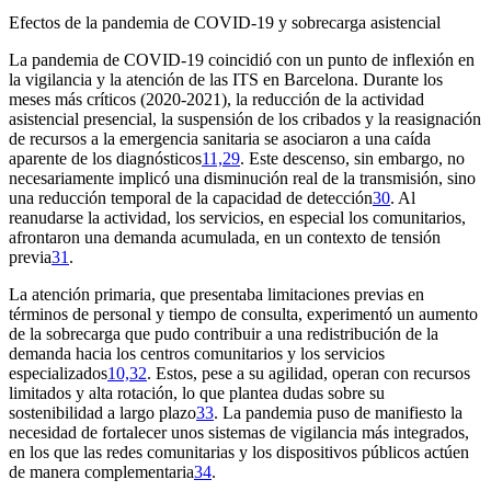
Efectos de la pandemia de COVID-19 y sobrecarga asistencial
La pandemia de COVID-19 coincidió con un punto de inflexión en
la vigilancia y la atención de las ITS en Barcelona. Durante los
meses más críticos (2020-2021), la reducción de la actividad
asistencial presencial, la suspensión de los cribados y la reasignación
de recursos a la emergencia sanitaria se asociaron a una caída
aparente de los diagnósticos
11,29
. Este descenso, sin embargo, no
necesariamente implicó una disminución real de la transmisión, sino
una reducción temporal de la capacidad de detección
30
. Al
reanudarse la actividad, los servicios, en especial los comunitarios,
afrontaron una demanda acumulada, en un contexto de tensión
previa
31
.
La atención primaria, que presentaba limitaciones previas en
términos de personal y tiempo de consulta, experimentó un aumento
de la sobrecarga que pudo contribuir a una redistribución de la
demanda hacia los centros comunitarios y los servicios
especializados
10,32
. Estos, pese a su agilidad, operan con recursos
limitados y alta rotación, lo que plantea dudas sobre su
sostenibilidad a largo plazo
33
. La pandemia puso de manifiesto la
necesidad de fortalecer unos sistemas de vigilancia más integrados,
en los que las redes comunitarias y los dispositivos públicos actúen
de manera complementaria
34
.