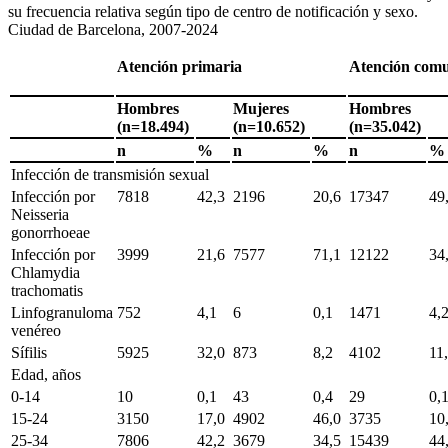
su frecuencia relativa según tipo de centro de notificación y sexo.
Ciudad de Barcelona, 2007-2024
Atención primaria
Atención comu
Hombres
Mujeres
Hombres
(n
=
18.494)
(n
=
10.652)
(n
=
35.042)
n
%
n
%
n
Infección de transmisión sexual
Infección por
7818
42,3
2196
20,6
17347
49
Neisseria
gonorrhoeae
Infección por
3999
21,6
7577
71,1
12122
34
Chlamydia
trachomatis
Linfogranuloma
752
4,1
6
0,1
1471
4,
venéreo
Sífilis
5925
32,0
873
8,2
4102
11
Edad, años
0-14
10
0,1
43
0,4
29
0,
15-24
3150
17,0
4902
46,0
3735
10
25-34
7806
42,2
3679
34,5
15439
44