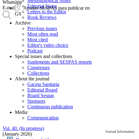
Methodological Notes
Whatsapp
Editorial Notes
E-mail
Ayudas SESPAS para publicar en
Letters to the Editor
GS
Book Reviews
Archive
Previous issues
Most often read
Most cited
Editor's video choice
Podcast
Special issues and collections
Suplements and SESPAS reports
Congresses
Collections
About the journal
Gaceta Sanitaria
Editorial Board
Board Sespas
Sponsors
Continuous publication
Media
Communication
Vol. 40. (In progress)
Journal Information
(January 2026)