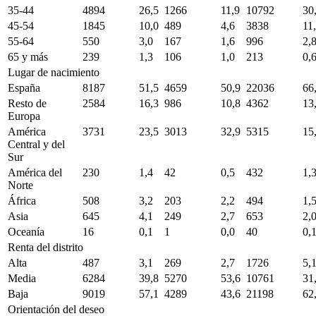
35-44
4894
26,5
1266
11,9
10792
30
45-54
1845
10,0
489
4,6
3838
11
55-64
550
3,0
167
1,6
996
2,
65 y más
239
1,3
106
1,0
213
0,
Lugar de nacimiento
España
8187
51,5
4659
50,9
22036
66
Resto de
2584
16,3
986
10,8
4362
13
Europa
América
3731
23,5
3013
32,9
5315
15
Central y del
Sur
América del
230
1,4
42
0,5
432
1,
Norte
África
508
3,2
203
2,2
494
1,
Asia
645
4,1
249
2,7
653
2,
Oceanía
16
0,1
1
0,0
40
0,
Renta del distrito
Alta
487
3,1
269
2,7
1726
5,
Media
6284
39,8
5270
53,6
10761
31
Baja
9019
57,1
4289
43,6
21198
62
Orientación del deseo