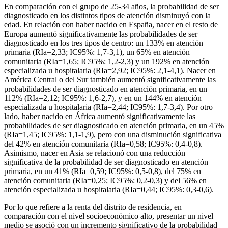
En comparación con el grupo de 25-34 años, la probabilidad de ser
diagnosticado en los distintos tipos de atención disminuyó con la
edad. En relación con haber nacido en España, nacer en el resto de
Europa aumentó significativamente las probabilidades de ser
diagnosticado en los tres tipos de centro: un 133% en atención
primaria (RIa
=
2,33; IC95%: 1,7-3,1), un 65% en atención
comunitaria (RIa
=
1,65; IC95%: 1,2-2,3) y un 192% en atención
especializada u hospitalaria (RIa
=
2,92; IC95%: 2,1-4,1). Nacer en
América Central o del Sur también aumentó significativamente las
probabilidades de ser diagnosticado en atención primaria, en un
112% (RIa
=
2,12; IC95%: 1,6-2,7), y en un 144% en atención
especializada u hospitalaria (RIa
=
2,44; IC95%: 1,7-3,4). Por otro
lado, haber nacido en África aumentó significativamente las
probabilidades de ser diagnosticado en atención primaria, en un 45%
(RIa
=
1,45; IC95%: 1,1-1,9), pero con una disminución significativa
del 42% en atención comunitaria (RIa
=
0,58; IC95%: 0,4-0,8).
Asimismo, nacer en Asia se relacionó con una reducción
significativa de la probabilidad de ser diagnosticado en atención
primaria, en un 41% (RIa
=
0,59; IC95%: 0,5-0,8), del 75% en
atención comunitaria (RIa
=
0,25; IC95%: 0,2-0,3) y del 56% en
atención especializada u hospitalaria (RIa
=
0,44; IC95%: 0,3-0,6).
Por lo que refiere a la renta del distrito de residencia, en
comparación con el nivel socioeconómico alto, presentar un nivel
medio se asoció con un incremento significativo de la probabilidad