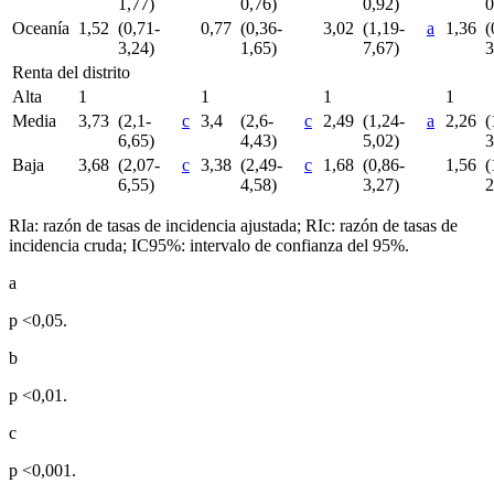
1,77)
0,76)
0,92)
0
Oceanía
1,52
(0,71-
0,77
(0,36-
3,02
(1,19-
a
1,36
(
3,24)
1,65)
7,67)
3
Renta del distrito
Alta
1
1
1
1
Media
3,73
(2,1-
c
3,4
(2,6-
c
2,49
(1,24-
a
2,26
(
6,65)
4,43)
5,02)
3
Baja
3,68
(2,07-
c
3,38
(2,49-
c
1,68
(0,86-
1,56
(
6,55)
4,58)
3,27)
2
RIa: razón de tasas de incidencia ajustada; RIc: razón de tasas de
incidencia cruda; IC95%: intervalo de confianza del 95%.
a
p <
0,05.
b
p <
0,01.
c
p <
0,001.