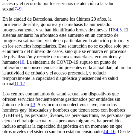
acceso y el recorrido por los servicios de atención a la salud
sexual
7–9
.
En la ciudad de Barcelona, durante los últimos 20 años, la
incidencia de sífilis, gonorrea y clamidiasis ha aumentado
progresivamente, y se han identificado brotes de nuevas ITS
4,5
. El
sistema sanitario ha afrontado este aumento en un contexto de
progresiva saturación, visible en particular en la atención primaria y
en los servicios hospitalarios. Esta saturación no se explica solo por
el aumento del número de casos, sino que se enmarca en procesos
de privatización y recorte de recursos materiales, económicos y
humanos
10
. La sindemia de COVID-19 supuso un punto de
inflexión con consecuencias aún presentes en la actualidad, al limitar
la actividad de cribado y el acceso presencial, y reducir
temporalmente la capacidad diagnóstica y asistencial en salud
sexual
11,12
.
Los centros comunitarios de salud sexual son dispositivos que
ofrecen servicios frecuentemente gestionados por entidades sin
ánimo de lucro
13
. Su vínculo con colectivos clave, como los
hombres gay, bisexuales y hombres que tienen sexo con hombres
(GBHSH), las personas jóvenes, las personas trans, las personas que
ejercen el trabajo sexual y las personas migrantes, ha permitido
incluso ampliar la capacidad diagnóstica en un momento en que
otros niveles del sistema sanitario estaban tensionados
14–16
. Desde