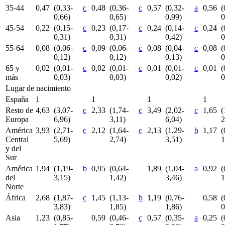
35-44
0,47
(0,33-
c
0,48
(0,36-
c
0,57
(0,32-
a
0,56
(
0,66)
0,65)
0,99)
0
45-54
0,22
(0,15-
c
0,23
(0,17-
c
0,24
(0,14-
c
0,24
(
0,31)
0,31)
0,42)
0
55-64
0,08
(0,06-
c
0,09
(0,06-
c
0,08
(0,04-
c
0,08
(
0,12)
0,12)
0,13)
0
65 y
0,02
(0,01-
c
0,02
(0,01-
c
0,01
(0,01-
c
0,01
(
más
0,03)
0,03)
0,02)
0
Lugar de nacimiento
España
1
1
1
1
Resto de
4,63
(3,07-
c
2,33
(1,74-
c
3,49
(2,02-
c
1,65
(
Europa
6,96)
3,11)
6,04)
2
América
3,93
(2,71-
c
2,12
(1,64-
c
2,13
(1,29-
b
1,17
(
Central
5,69)
2,74)
3,51)
1
y del
Sur
América
1,94
(1,19-
b
0,95
(0,64-
1,89
(1,04-
a
0,92
(
del
3,15)
1,42)
3,46)
1
Norte
África
2,68
(1,87-
c
1,45
(1,13-
b
1,19
(0,76-
0,58
(
3,83)
1,85)
1,86)
0
Asia
1,23
(0,85-
0,59
(0,46-
c
0,57
(0,35-
a
0,25
(