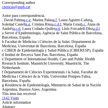
Corresponding author
cpericas@aspb.cat
Autor para correspondencia.
, David Palma
a
,
c
,
e
, Marina Palau
a
,
f
, Laura Aguirre-Cañas
a
,
Soledad Castell
a
,
g
, Cristina Rius
a
,
c
,
d
,
f
, María Grau
b
,
c
, Anna de
Andrés
a
,
c
,
d
, Laura Collado-Quífer
a
,
d
, Lluís Forcadell-Díez
a
,
d
,
f
a
Servei d’Epidemiologia, Agència de Salut Pública de Barcelona,
Barcelona, España
b
Facultat de Medicina i Ciències de la Salut, Departament de
Medicina, Universitat de Barcelona, Barcelona, España
c
CIBER de Epidemiología y Salud Pública (CIBERESP), España
d
Institut de Recerca Sant Pau, Barcelona, España
e
Department of International Health, Care and Public Health
Research Institute, Maastricht University, Maastricht, The
Netherlands
f
Departament de Ciències Experimentals i la Salut, Facultat de
Medicina i Ciències de la Vida, Universitat Pompeu Fabra,
Barcelona, España
g
Residencia de Epidemiología, Ministerio de Salud de la Nación
Argentina, Buenos Aires, Argentina
This item has received
1142
Visits
Article information
Abstract