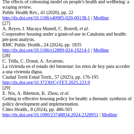
The effects of cohousing model on people's health and wellbeing: a
scoping review.
Public Health Rev., 41 (2020), pp. 22
http://dx.doi.org/10.1186/s40985-020-00138-1
|
Medline
[27]
A. Reyes, I. Macaya Munell, C. Borrell,
et al
.
Cooperative housing under a grant-of-use in Catalonia and health:
pre-post analysis.
BMC Public Health., 24 (2024), pp. 1835
http://dx.doi.org/10.1186/s12889-024-19214-1
|
Medline
[28]
C. Trilla, C. Donat, A. Arcarons.
La vivienda en el estado del bienestar: los retos de hoy para acceder
a una vivienda digna.
Ciudad Territ Estud Territ., 57 (2025), pp. 176-195
http://dx.doi.org/10.37230/CyTET.2025.223.9
[29]
E. Nix, A. Ibbetson, K. Zhou,
et al
.
Getting to effective housing policy for health: a thematic synthesis of
policy development and implementation.
Cities Health., 8 (2024), pp. 486-503
http://dx.doi.org/10.1080/23748834.2024.2328951
|
Medline