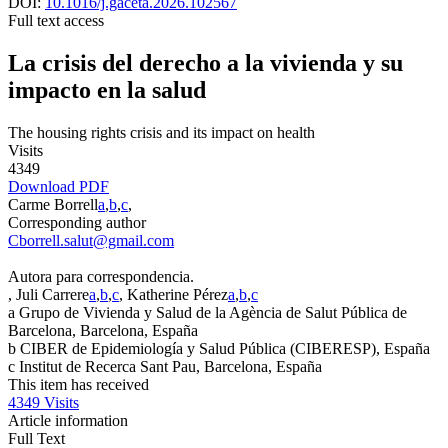
DOI:
10.1016/j.gaceta.2026.102567
Full text access
La crisis del derecho a la vivienda y su
impacto en la salud
The housing rights crisis and its impact on health
Visits
4349
Download PDF
Carme Borrell
a
,
b
,
c
,
Corresponding author
Cborrell.salut@gmail.com
Autora para correspondencia.
, Juli Carrere
a
,
b
,
c
, Katherine Pérez
a
,
b
,
c
a
Grupo de Vivienda y Salud de la Agència de Salut Pública de
Barcelona, Barcelona, España
b
CIBER de Epidemiología y Salud Pública (CIBERESP), España
c
Institut de Recerca Sant Pau, Barcelona, España
This item has received
4349
Visits
Article information
Full Text