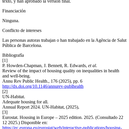
texto, y han aprobado la versión final.
Financiación
Ninguna.
Conflicto de intereses
Las personas autoras trabajan o han trabajado en la Agència de Salut
Pública de Barcelona.
Bibliografía
[1]
P. Howden-Chapman, J. Bennett, R. Edwards,
et al
.
Review of the impact of housing quality on inequalities in health
and well-being.
Annu Rev Public Health., 176 (2025), pp. 6
http://dx.doi.org/10.1146/annurev-publhealth
[2]
UN-Habitat.
Adequate housing for all.
Annual Report 2024. UN-Habitat, (2025),
[3]
Eurostat. Housing in Europe – 2025 edition. 2025. (Consultado 22
12 2025.) Disponible en:
https://ec.europa.eu/eurostat/web/interactive-publications/housing-