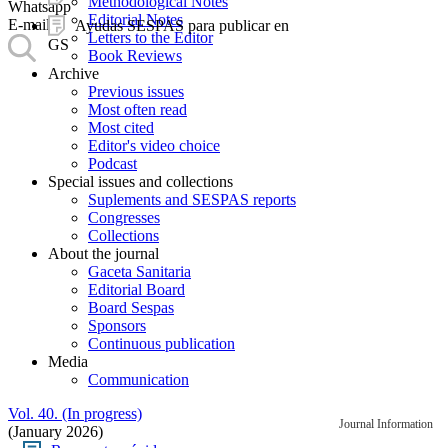
Methodological Notes
Whatsapp
Editorial Notes
E-mail
Ayudas SESPAS para publicar en
Letters to the Editor
GS
Book Reviews
Archive
Previous issues
Most often read
Most cited
Editor's video choice
Podcast
Special issues and collections
Suplements and SESPAS reports
Congresses
Collections
About the journal
Gaceta Sanitaria
Editorial Board
Board Sespas
Sponsors
Continuous publication
Media
Communication
Vol. 40. (In progress)
Journal Information
(January 2026)