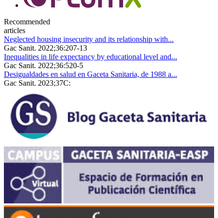
Recommended
articles
Neglected housing insecurity and its relationship with...
Gac Sanit. 2022;36:207-13
Inequalities in life expectancy by educational level and...
Gac Sanit. 2022;36:520-5
Desigualdades en salud en Gaceta Sanitaria, de 1988 a...
Gac Sanit. 2023;37C: