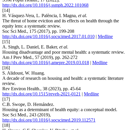
http://dx.doi.org/10.1016/j.ssmph.2022.101068
[14]
H. Vásquez-Vera, L. Palència, I. Magna,
et al
.
The threat of home eviction and its effects on health through the
equity lens: a systematic review.
Soc Sci Med., 175 (2017), pp. 199-208
http://dx.doi.org/10.1016/j.socscimed.2017.01.010
|
Medline
[15]
A. Singh, L. Daniel, E. Baker,
et al
.
Housing disadvantage and poor mental health: a systematic review.
Am J Prev Med., 57 (2019), pp. 262-272
http://dx.doi.org/10.1016/j.amepre.2019.03.018
|
Medline
[16]
S. Alidoust, W. Huang.
A decade of research on housing and health: a systematic literature
review.
Rev Environ Health., 38 (2023), pp. 45-64
http://dx.doi.org/10.1515/reveh-2021-0121
|
Medline
[17]
C.B. Swope, D. Hernández.
Housing as a determinant of health equity: a conceptual model.
Soc Sci Med., 243 (2019),
http://dx.doi.org/10.1016/j.socscimed.2019.112571
[18]