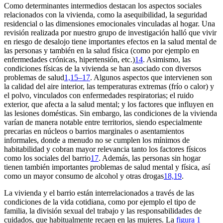
Como determinantes intermedios destacan los aspectos sociales
relacionados con la vivienda, como la asequibilidad, la seguridad
residencial o las dimensiones emocionales vinculadas al hogar. Una
revisión realizada por nuestro grupo de investigación halló que vivir
en riesgo de desalojo tiene importantes efectos en la salud mental de
las personas y también en la salud física (como por ejemplo en
enfermedades crónicas, hipertensión, etc.)
14
. Asimismo, las
condiciones físicas de la vivienda se han asociado con diversos
problemas de salud
1,15–17
. Algunos aspectos que intervienen son
la calidad del aire interior, las temperaturas extremas (frío o calor) y
el polvo, vinculados con enfermedades respiratorias; el ruido
exterior, que afecta a la salud mental; y los factores que influyen en
las lesiones domésticas. Sin embargo, las condiciones de la vivienda
varían de manera notable entre territorios, siendo especialmente
precarias en núcleos o barrios marginales o asentamientos
informales, donde a menudo no se cumplen los mínimos de
habitabilidad y cobran mayor relevancia tanto los factores físicos
como los sociales del barrio
17
. Además, las personas sin hogar
tienen también importantes problemas de salud mental y física, así
como un mayor consumo de alcohol y otras drogas
18,19
.
La vivienda y el barrio están interrelacionados a través de las
condiciones de la vida cotidiana, como por ejemplo el tipo de
familia, la división sexual del trabajo y las responsabilidades de
cuidados, que habitualmente recaen en las mujeres. La
figura 1