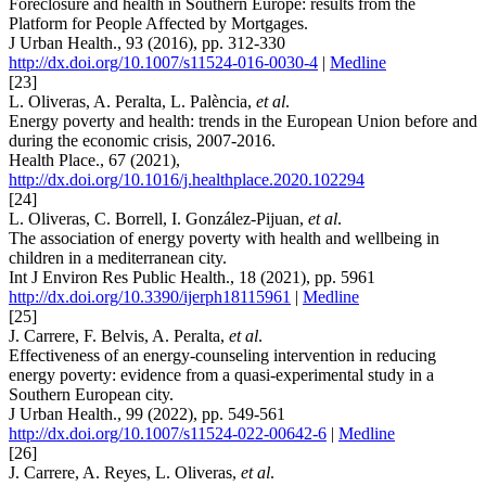
Foreclosure and health in Southern Europe: results from the
Platform for People Affected by Mortgages.
J Urban Health., 93 (2016), pp. 312-330
http://dx.doi.org/10.1007/s11524-016-0030-4
|
Medline
[23]
L. Oliveras, A. Peralta, L. Palència,
et al
.
Energy poverty and health: trends in the European Union before and
during the economic crisis, 2007-2016.
Health Place., 67 (2021),
http://dx.doi.org/10.1016/j.healthplace.2020.102294
[24]
L. Oliveras, C. Borrell, I. González-Pijuan,
et al
.
The association of energy poverty with health and wellbeing in
children in a mediterranean city.
Int J Environ Res Public Health., 18 (2021), pp. 5961
http://dx.doi.org/10.3390/ijerph18115961
|
Medline
[25]
J. Carrere, F. Belvis, A. Peralta,
et al
.
Effectiveness of an energy-counseling intervention in reducing
energy poverty: evidence from a quasi-experimental study in a
Southern European city.
J Urban Health., 99 (2022), pp. 549-561
http://dx.doi.org/10.1007/s11524-022-00642-6
|
Medline
[26]
J. Carrere, A. Reyes, L. Oliveras,
et al
.