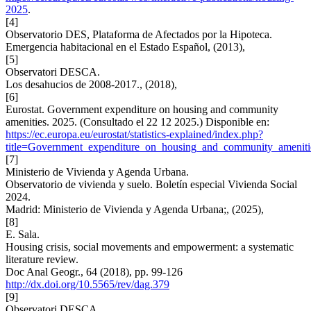
2025
.
[4]
Observatorio DES, Plataforma de Afectados por la Hipoteca.
Emergencia habitacional en el Estado Español, (2013),
[5]
Observatori DESCA.
Los desahucios de 2008-2017., (2018),
[6]
Eurostat. Government expenditure on housing and community
amenities. 2025. (Consultado el 22 12 2025.) Disponible en:
https://ec.europa.eu/eurostat/statistics-explained/index.php?
title=Government_expenditure_on_housing_and_community_ameniti
[7]
Ministerio de Vivienda y Agenda Urbana.
Observatorio de vivienda y suelo. Boletín especial Vivienda Social
2024.
Madrid: Ministerio de Vivienda y Agenda Urbana;, (2025),
[8]
E. Sala.
Housing crisis, social movements and empowerment: a systematic
literature review.
Doc Anal Geogr., 64 (2018), pp. 99-126
http://dx.doi.org/10.5565/rev/dag.379
[9]
Observatori DESCA.