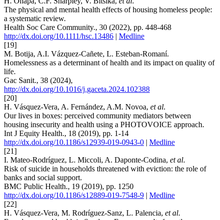
H. Onapa, C.F. Sharpley, V. Bitsika,
et al
.
The physical and mental health effects of housing homeless people:
a systematic review.
Health Soc Care Community., 30 (2022), pp. 448-468
http://dx.doi.org/10.1111/hsc.13486
|
Medline
[19]
M. Botija, A.I. Vázquez-Cañete, L. Esteban-Romaní.
Homelessness as a determinant of health and its impact on quality of
life.
Gac Sanit., 38 (2024),
http://dx.doi.org/10.1016/j.gaceta.2024.102388
[20]
H. Vásquez-Vera, A. Fernández, A.M. Novoa,
et al
.
Our lives in boxes: perceived community mediators between
housing insecurity and health using a PHOTOVOICE approach.
Int J Equity Health., 18 (2019), pp. 1-14
http://dx.doi.org/10.1186/s12939-019-0943-0
|
Medline
[21]
I. Mateo-Rodríguez, L. Miccoli, A. Daponte-Codina,
et al
.
Risk of suicide in households threatened with eviction: the role of
banks and social support.
BMC Public Health., 19 (2019), pp. 1250
http://dx.doi.org/10.1186/s12889-019-7548-9
|
Medline
[22]
H. Vásquez-Vera, M. Rodríguez-Sanz, L. Palencia,
et al
.