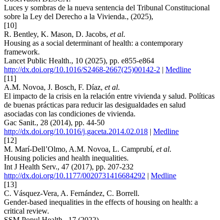
Luces y sombras de la nueva sentencia del Tribunal Constitucional
sobre la Ley del Derecho a la Vivienda., (2025),
[10]
R. Bentley, K. Mason, D. Jacobs,
et al
.
Housing as a social determinant of health: a contemporary
framework.
Lancet Public Health., 10 (2025), pp. e855-e864
http://dx.doi.org/10.1016/S2468-2667(25)00142-2
|
Medline
[11]
A.M. Novoa, J. Bosch, F. Díaz,
et al
.
El impacto de la crisis en la relación entre vivienda y salud. Políticas
de buenas prácticas para reducir las desigualdades en salud
asociadas con las condiciones de vivienda.
Gac Sanit., 28 (2014), pp. 44-50
http://dx.doi.org/10.1016/j.gaceta.2014.02.018
|
Medline
[12]
M. Marí-Dell’Olmo, A.M. Novoa, L. Camprubí,
et al
.
Housing policies and health inequalities.
Int J Health Serv., 47 (2017), pp. 207-232
http://dx.doi.org/10.1177/0020731416684292
|
Medline
[13]
C. Vásquez-Vera, A. Fernández, C. Borrell.
Gender-based inequalities in the effects of housing on health: a
critical review.
SSM Popul Health., 17 (2022),