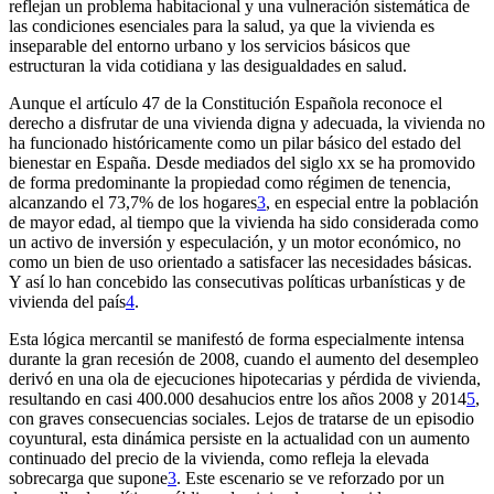
reflejan un problema habitacional y una vulneración sistemática de
las condiciones esenciales para la salud, ya que la vivienda es
inseparable del entorno urbano y los servicios básicos que
estructuran la vida cotidiana y las desigualdades en salud.
Aunque el artículo 47 de la Constitución Española reconoce el
derecho a disfrutar de una vivienda digna y adecuada, la vivienda no
ha funcionado históricamente como un pilar básico del estado del
bienestar en España. Desde mediados del siglo
xx
se ha promovido
de forma predominante la propiedad como régimen de tenencia,
alcanzando el 73,7% de los hogares
3
, en especial entre la población
de mayor edad, al tiempo que la vivienda ha sido considerada como
un activo de inversión y especulación, y un motor económico, no
como un bien de uso orientado a satisfacer las necesidades básicas.
Y así lo han concebido las consecutivas políticas urbanísticas y de
vivienda del país
4
.
Esta lógica mercantil se manifestó de forma especialmente intensa
durante la gran recesión de 2008, cuando el aumento del desempleo
derivó en una ola de ejecuciones hipotecarias y pérdida de vivienda,
resultando en casi 400.000 desahucios entre los años 2008 y 2014
5
,
con graves consecuencias sociales. Lejos de tratarse de un episodio
coyuntural, esta dinámica persiste en la actualidad con un aumento
continuado del precio de la vivienda, como refleja la elevada
sobrecarga que supone
3
. Este escenario se ve reforzado por un