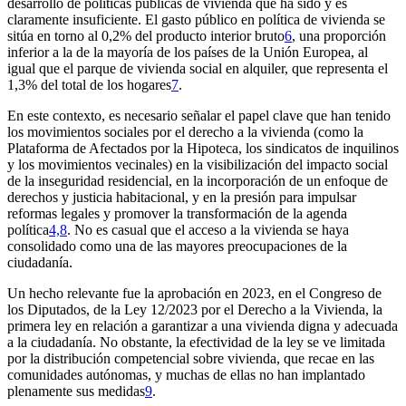
desarrollo de políticas públicas de vivienda que ha sido y es
claramente insuficiente. El gasto público en política de vivienda se
sitúa en torno al 0,2% del producto interior bruto
6
, una proporción
inferior a la de la mayoría de los países de la Unión Europea, al
igual que el parque de vivienda social en alquiler, que representa el
1,3% del total de los hogares
7
.
En este contexto, es necesario señalar el papel clave que han tenido
los movimientos sociales por el derecho a la vivienda (como la
Plataforma de Afectados por la Hipoteca, los sindicatos de inquilinos
y los movimientos vecinales) en la visibilización del impacto social
de la inseguridad residencial, en la incorporación de un enfoque de
derechos y justicia habitacional, y en la presión para impulsar
reformas legales y promover la transformación de la agenda
política
4,8
. No es casual que el acceso a la vivienda se haya
consolidado como una de las mayores preocupaciones de la
ciudadanía.
Un hecho relevante fue la aprobación en 2023, en el Congreso de
los Diputados, de la Ley 12/2023 por el Derecho a la Vivienda, la
primera ley en relación a garantizar a una vivienda digna y adecuada
a la ciudadanía. No obstante, la efectividad de la ley se ve limitada
por la distribución competencial sobre vivienda, que recae en las
comunidades autónomas, y muchas de ellas no han implantado
plenamente sus medidas
9
.