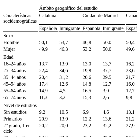
Ámbito geográfico del estudio
Características
Cataluña
Ciudad de Madrid
Canar
socidemográficas
Española
Inmigrante
Española
Inmigrante
Espa
Sexo
Hombre
50,1
53,7
46,8
50,0
50,4
Mujer
49,9
46,3
53,2
50,0
49,6
Edad
16–24 años
13,7
13,9
13,0
13,7
16,2
25–34 años
22,4
34,6
19,8
37,7
23,6
35–44 años
20,4
31,2
20,6
29,5
21,7
45–54 años
17,4
12,6
14,8
12,7
16,0
55–64 años
14,9
4,5
16,5
3,9
12,7
65–74 años
11,3
3,2
15,3
2,6
9,8
Nivel de estudios
Sin estudios
9,2
10,5
6,9
4,6
13,1
Primarios
20,9
13,9
12,2
13,6
21,2
2° grado, 1 er
20,2
20,0
23,2
32,2
27,9
ciclo