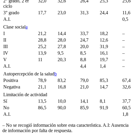
2° grado, 2 er
32,0
32,6
26,4
25,3
25,6
ciclo
3° grado
17,7
23,0
31,3
24,4
11,6
A.I.
0,5
Clase social
a
I
21,2
14,4
33,7
18,2
–
II
28,8
28,0
24,7
12,6
–
III
25,2
27,8
20,0
31,9
–
IV
13,9
9,5
8,5
16,1
–
V
11
20,3
8,8
19,7
–
A.I.
4,4
1,4
–
Autopercepción de la salud
b
Positiva
78,9
83,2
79,0
85,3
67,4
Negativa
21,1
16,8
21,0
14,7
32,6
Limitación de actividad
Sí
13,5
10,0
14,1
8,1
37,7
No
86,5
90,0
85,9
91,9
60,5
A.I.
1,8
– No se recogió información sobre esta característica. A.I: Ausencia
de información por falta de respuesta.