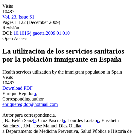
Visits
10487
Vol. 23. Issue S1.
Pages 1-122
(December 2009)
Revisión
DOI:
10.1016/j.gaceta.2009.01.010
Open Access
La utilización de los servicios sanitarios
por la población inmigrante en España
Health services utilization by the immigrant population in Spain
Visits
10487
Download PDF
Enrique Regidor
a
,
Corresponding author
enriqueregidor@hotmail.com
Autor para correspondencia.
, B.. Belén Sanz
b
, Cruz Pascual
a
, Lourdes Lostao
c
, Elisabeth
Sánchez
d
, J.M.. José Manuel Díaz Olalla
e
a
Departamento de Medicina Preventiva, Salud Pública e Historia de