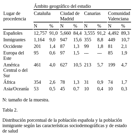
Ámbito geográfico del estudio
Lugar de
Cataluña
Ciudad de
Canarias
Comunidad
procedencia
Madrid
Valenciana
N
%
N
%
N
%
N
%
Españoles
12,757
91,0
5,660
84,4
3,555
91,2
4,492
89,3
Inmigrantes
1,164
9,0
947
15,6
355
8,8
449
10,7
Occidente
201
1,4
87
1,3
99
1,8
81
2,1
Europa del
95
0,6
97
1,5
---
---
85
1,9
Este
América
461
4,0
627
10,5
213
5,7
199
4,7
Central o del
Sur
África
354
2,6
78
1,3
31
0,9
74
1,7
Asia/Oceanía
53
0,5
45
0,7
10
0,4
10
0,3
N: tamaño de la muestra.
Tabla 2.
Distribución porcentual de la población española y la población
inmigrante según las características sociodemográficas y de estado
de salud