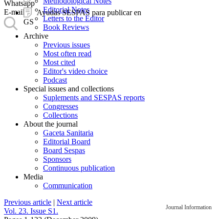
Methodological Notes
Whatsapp
Editorial Notes
E-mail
Ayudas SESPAS para publicar en
Letters to the Editor
GS
Book Reviews
Archive
Previous issues
Most often read
Most cited
Editor's video choice
Podcast
Special issues and collections
Suplements and SESPAS reports
Congresses
Collections
About the journal
Gaceta Sanitaria
Editorial Board
Board Sespas
Sponsors
Continuous publication
Media
Communication
Previous article
|
Next article
Journal Information
Vol. 23. Issue S1.