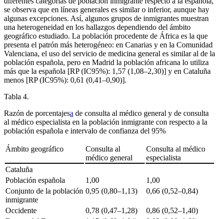
diferentes categorías de población inmigrante respecto a la española,
se observa que en líneas generales es similar o inferior, aunque hay
algunas excepciones. Así, algunos grupos de inmigrantes muestran
una heterogeneidad en los hallazgos dependiendo del ámbito
geográfico estudiado. La población procedente de África es la que
presenta el patrón más heterogéneo: en Canarias y en la Comunidad
Valenciana, el uso del servicio de medicina general es similar al de la
población española, pero en Madrid la población africana lo utiliza
más que la española [RP (IC95%): 1,57 (1,08–2,30)] y en Cataluña
menos [RP (IC95%): 0,61 (0,41–0,90)].
Tabla 4.
Razón de porcentajes
a
de consulta al médico general y de consulta
al médico especialista en la población inmigrante con respecto a la
población española e intervalo de confianza del 95%
Ámbito geográfico
Consulta al
Consulta al médico
médico general
especialista
Cataluña
Población española
1,00
1,00
Conjunto de la población
0,95 (0,80–1,13)
0,66 (0,52–0,84)
inmigrante
Occidente
0,78 (0,47–1,28)
0,86 (0,52–1,40)