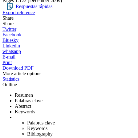
Pages 1-122
(December 2009)
Respuestas rápidas
Export reference
Share
Share
Twitter
Facebook
Bluesky
Linkedin
whatsapp
E-mail
Print
Download PDF
More article options
Statistics
Outline
Resumen
Palabras clave
Abstract
Keywords
Palabras clave
Keywords
Bibliography