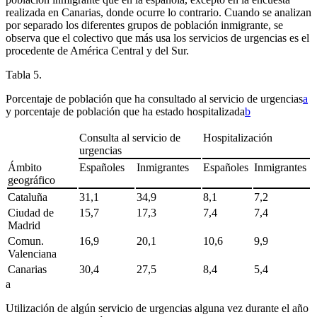
realizada en Canarias, donde ocurre lo contrario. Cuando se analizan
por separado los diferentes grupos de población inmigrante, se
observa que el colectivo que más usa los servicios de urgencias es el
procedente de América Central y del Sur.
Tabla 5.
Porcentaje de población que ha consultado al servicio de urgencias
a
y porcentaje de población que ha estado hospitalizada
b
Consulta al servicio de
Hospitalización
urgencias
Ámbito
Españoles
Inmigrantes
Españoles
Inmigrantes
geográfico
Cataluña
31,1
34,9
8,1
7,2
Ciudad de
15,7
17,3
7,4
7,4
Madrid
Comun.
16,9
20,1
10,6
9,9
Valenciana
Canarias
30,4
27,5
8,4
5,4
a
Utilización de algún servicio de urgencias alguna vez durante el año