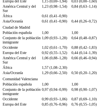
Europa del Este
1,15 (0,69–1,94)
0,03 (0,00–1,60)
América Central y del
1,23 (0,98–1,54)
0,84 (0,63–1,14)
Sur
África
0,61 (0,41–0,90)
Asia/Oceanía
0,61 (0,41–0,90)
0,44 (0,26–0,72)
Ciudad de Madrid
Población española
1,00
1,00
Conjunto de la población
1,09 (0,93–1,28)
0,64 (0,48–0,87)
inmigrante
Occidente
1,02 (0,61–1,70)
0,88 (0,42–1,83)
Europa del Este
0,92 (0,55–1,52)
0,44 (0,14–1,39)
América Central y del
1,06 (0,88–1,28)
0,66 (0,46–0,94)
Sur
África
1,57 (1,08–2,30)
Asia/Oceanía
1,29 (0,66–2,50)
0,50 (0,20–1,20)
Comunidad Valenciana
Población española
1,00
1,00
Conjunto de la población
0,97 (0,94–0,99)
0,98 (0,90–1,07)
inmigrante
Occidente
0,99 (0,93–1,06)
0,87 (0,69–1,10)
Europa del Este
0,85 (0,76–0,96)
0,76 (0,55–1,05)