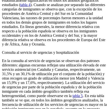
estadísticamente significativas en todos los ámbitos geográficos
estudiados (
tabla 4
). Cuando se analizan por separado las diferentes
categorías de inmigrantes se observa que, con la excepción de los
procedentes de América Central y del Sur en la Comunidad
Valenciana, las razones de porcentajes fueron menores a la unidad
en todos los demás grupos de inmigrantes en todos los lugares
estudiados. En líneas generales, la menor diferencia relativa con
respecto a la población española se observa en los inmigrantes
occidentales y en los de América Central y del Sur, y la mayor
diferencia relativa se observa en los procedentes de Europa del Este
y de África, Asia y Oceanía.
Consulta al servicio de urgencias y hospitalización
En la consulta al servicio de urgencias se observan dos patrones
diferentes: algunas encuestas reflejan una utilización elevada de este
servicio asistencial (en Cataluña y Canarias, respectivamente, un
31,5% y un 30,1% de utilización por el conjunto de la población) y
otras recogen un grado de utilización menor (en Madrid y Valencia
un 15,9% y un 17,6%, respectivamente). La utilización del servicio
de urgencias por parte de la población española y de la población
inmigrante en cada ámbito geográfico también refleja esa
heterogeneidad, como puede observarse en la
tabla 5
. En esta tabla
también se ve que, en todos los ámbitos geográficos analizados, la
frecuencia de utilización de los servicios de urgencias es mayor en la
población inmigrante que en la española, excepto en la encuesta