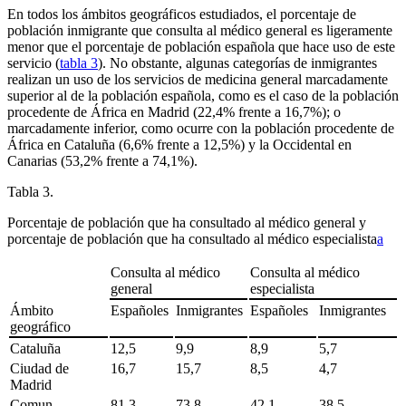
En todos los ámbitos geográficos estudiados, el porcentaje de
población inmigrante que consulta al médico general es ligeramente
menor que el porcentaje de población española que hace uso de este
servicio (
tabla 3
). No obstante, algunas categorías de inmigrantes
realizan un uso de los servicios de medicina general marcadamente
superior al de la población española, como es el caso de la población
procedente de África en Madrid (22,4% frente a 16,7%); o
marcadamente inferior, como ocurre con la población procedente de
África en Cataluña (6,6% frente a 12,5%) y la Occidental en
Canarias (53,2% frente a 74,1%).
Tabla 3.
Porcentaje de población que ha consultado al médico general y
porcentaje de población que ha consultado al médico especialista
a
Consulta al médico
Consulta al médico
general
especialista
Ámbito
Españoles
Inmigrantes
Españoles
Inmigrantes
geográfico
Cataluña
12,5
9,9
8,9
5,7
Ciudad de
16,7
15,7
8,5
4,7
Madrid
Comun.
81,3
73,8
42,1
38,5