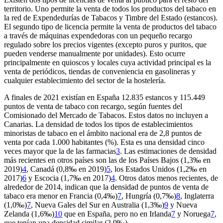
territorio. Uno permite la venta de todos los productos del tabaco en
la red de Expendedurías de Tabacos y Timbre del Estado (estancos).
El segundo tipo de licencia permite la venta de productos del tabaco
a través de máquinas expendedoras con un pequeño recargo
regulado sobre los precios vigentes (excepto puros y puritos, que
pueden venderse manualmente por unidades). Esto ocurre
principalmente en quioscos y locales cuya actividad principal es la
venta de periódicos, tiendas de conveniencia en gasolineras y
cualquier establecimiento del sector de la hostelería.
A finales de 2021 existían en España 12.835 estancos y 115.449
puntos de venta de tabaco con recargo, según fuentes del
Comisionado del Mercado de Tabacos. Estos datos no incluyen a
Canarias. La densidad de todos los tipos de establecimientos
minoristas de tabaco en el ámbito nacional era de 2,8 puntos de
venta por cada 1.000 habitantes (%). Esta es una densidad cinco
veces mayor que la de las farmacias
3
. Las estimaciones de densidad
más recientes en otros países son las de los Países Bajos (1,3‰ en
2019)
4
, Canadá (0,8‰ en 2019)
5
, los Estados Unidos (1,2‰ en
2017)
6
y Escocia (1,7‰ en 2017)
4
. Otros datos menos recientes, de
alrededor de 2014, indican que la densidad de puntos de venta de
tabaco era menor en Francia (0,4‰)
7
, Hungría (0,7‰)
8
, Inglaterra
(1,0‰)
7
, Nueva Gales del Sur en Australia (1,3‰)
9
y Nueva
Zelanda (1,6‰)
10
que en España, pero no en Irlanda
7
y Noruega
7
,
que tenían una densidad similar (2,9‰).