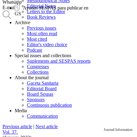
Methodological Notes
Whatsapp
Editorial Notes
E-mail
Ayudas SESPAS para publicar en
Letters to the Editor
GS
Book Reviews
Archive
Previous issues
Most often read
Most cited
Editor's video choice
Podcast
Special issues and collections
Suplements and SESPAS reports
Congresses
Collections
About the journal
Gaceta Sanitaria
Editorial Board
Board Sespas
Sponsors
Continuous publication
Media
Communication
Previous article
|
Next article
Journal Information
Vol. 37.