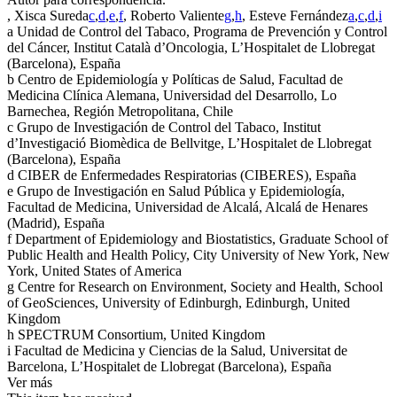
, Xisca Sureda
c
,
d
,
e
,
f
, Roberto Valiente
g
,
h
, Esteve Fernández
a
,
c
,
d
,
i
a
Unidad de Control del Tabaco, Programa de Prevención y Control
del Cáncer, Institut Català d’Oncologia, L’Hospitalet de Llobregat
(Barcelona), España
b
Centro de Epidemiología y Políticas de Salud, Facultad de
Medicina Clínica Alemana, Universidad del Desarrollo, Lo
Barnechea, Región Metropolitana, Chile
c
Grupo de Investigación de Control del Tabaco, Institut
d’Investigació Biomèdica de Bellvitge, L’Hospitalet de Llobregat
(Barcelona), España
d
CIBER de Enfermedades Respiratorias (CIBERES), España
e
Grupo de Investigación en Salud Pública y Epidemiología,
Facultad de Medicina, Universidad de Alcalá, Alcalá de Henares
(Madrid), España
f
Department of Epidemiology and Biostatistics, Graduate School of
Public Health and Health Policy, City University of New York, New
York, United States of America
g
Centre for Research on Environment, Society and Health, School
of GeoSciences, University of Edinburgh, Edinburgh, United
Kingdom
h
SPECTRUM Consortium, United Kingdom
i
Facultad de Medicina y Ciencias de la Salud, Universitat de
Barcelona, L’Hospitalet de Llobregat (Barcelona), España
Ver más