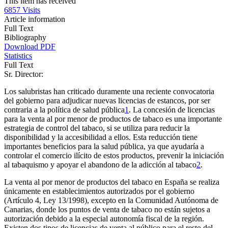
This item has received
6857
Visits
Article information
Full Text
Bibliography
Download PDF
Statistics
Full Text
Sr. Director:
Los salubristas han criticado duramente una reciente convocatoria
del gobierno para adjudicar nuevas licencias de estancos, por ser
contraria a la política de salud pública
1
. La concesión de licencias
para la venta al por menor de productos de tabaco es una importante
estrategia de control del tabaco, si se utiliza para reducir la
disponibilidad y la accesibilidad a ellos. Esta reducción tiene
importantes beneficios para la salud pública, ya que ayudaría a
controlar el comercio ilícito de estos productos, prevenir la iniciación
al tabaquismo y apoyar el abandono de la adicción al tabaco
2
.
La venta al por menor de productos del tabaco en España se realiza
únicamente en establecimientos autorizados por el gobierno
(Artículo 4, Ley 13/1998), excepto en la Comunidad Autónoma de
Canarias, donde los puntos de venta de tabaco no están sujetos a
autorización debido a la especial autonomía fiscal de la región.
Existen dos tipos de licencias de venta al público para el resto del