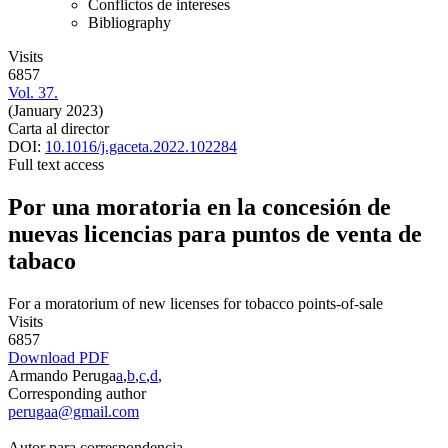
Conflictos de intereses
Bibliography
Visits
6857
Vol. 37.
(January 2023)
Carta al director
DOI:
10.1016/j.gaceta.2022.102284
Full text access
Por una moratoria en la concesión de
nuevas licencias para puntos de venta de
tabaco
For a moratorium of new licenses for tobacco points-of-sale
Visits
6857
Download PDF
Armando Peruga
a
,
b
,
c
,
d
,
Corresponding author
perugaa@gmail.com
Autor para correspondencia.