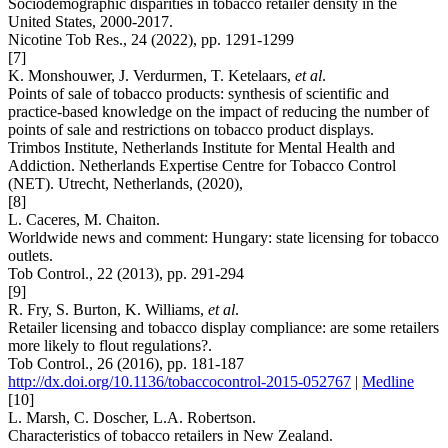
Sociodemographic disparities in tobacco retailer density in the
United States, 2000-2017.
Nicotine Tob Res., 24 (2022), pp. 1291-1299
[7]
K. Monshouwer, J. Verdurmen, T. Ketelaars,
et al
.
Points of sale of tobacco products: synthesis of scientific and
practice-based knowledge on the impact of reducing the number of
points of sale and restrictions on tobacco product displays.
Trimbos Institute, Netherlands Institute for Mental Health and
Addiction. Netherlands Expertise Centre for Tobacco Control
(NET). Utrecht, Netherlands, (2020),
[8]
L. Caceres, M. Chaiton.
Worldwide news and comment: Hungary: state licensing for tobacco
outlets.
Tob Control., 22 (2013), pp. 291-294
[9]
R. Fry, S. Burton, K. Williams,
et al
.
Retailer licensing and tobacco display compliance: are some retailers
more likely to flout regulations?.
Tob Control., 26 (2016), pp. 181-187
http://dx.doi.org/10.1136/tobaccocontrol-2015-052767
|
Medline
[10]
L. Marsh, C. Doscher, L.A. Robertson.
Characteristics of tobacco retailers in New Zealand.