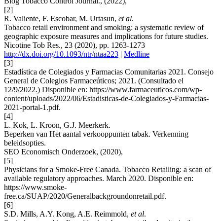
Blog Tobacco Control Journal., (2022),
[2]
R. Valiente, F. Escobar, M. Urtasun,
et al
.
Tobacco retail environment and smoking: a systematic review of
geographic exposure measures and implications for future studies.
Nicotine Tob Res., 23 (2020), pp. 1263-1273
http://dx.doi.org/10.1093/ntr/ntaa223
|
Medline
[3]
Estadística de Colegiados y Farmacias Comunitarias 2021. Consejo
General de Colegios Farmaceúticos; 2021. (Consultado el
12/9/2022.) Disponible en: https://www.farmaceuticos.com/wp-
content/uploads/2022/06/Estadisticas-de-Colegiados-y-Farmacias-
2021-portal-1.pdf.
[4]
L. Kok, L. Kroon, G.J. Meerkerk.
Beperken van Het aantal verkooppunten tabak. Verkenning
beleidsopties.
SEO Economisch Onderzoek, (2020),
[5]
Physicians for a Smoke-Free Canada. Tobacco Retailing: a scan of
available regulatory approaches. March 2020. Disponible en:
https://www.smoke-
free.ca/SUAP/2020/Generalbackgroundonretail.pdf.
[6]
S.D. Mills, A.Y. Kong, A.E. Reimmold,
et al
.