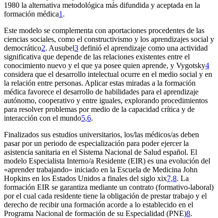
1980 la alternativa metodológica más difundida y aceptada en la
formación médica
1
.
Este modelo se complementa con aportaciones procedentes de las
ciencias sociales, como el constructivismo y los aprendizajes social y
democrático
2
. Ausubel
3
definió el aprendizaje como una actividad
significativa que depende de las relaciones existentes entre el
conocimiento nuevo y el que ya posee quien aprende, y Vygotsky
4
considera que el desarrollo intelectual ocurre en el medio social y en
la relación entre personas. Aplicar estas miradas a la formación
médica favorece el desarrollo de habilidades para el aprendizaje
autónomo, cooperativo y entre iguales, explorando procedimientos
para resolver problemas por medio de la capacidad crítica y de
interacción con el mundo
5,6
.
Finalizados sus estudios universitarios, los/las médicos/as deben
pasar por un periodo de especialización para poder ejercer la
asistencia sanitaria en el Sistema Nacional de Salud español. El
modelo Especialista Interno/a Residente (EIR) es una evolución del
«aprender trabajando» iniciado en la Escuela de Medicina John
Hopkins en los Estados Unidos a finales del siglo
xix
7,8
. La
formación EIR se garantiza mediante un contrato (formativo-laboral)
por el cual cada residente tiene la obligación de prestar trabajo y el
derecho de recibir una formación acorde a lo establecido en el
Programa Nacional de formación de su Especialidad (PNE)
8
.