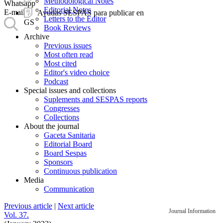
Methodological Notes
Whatsapp
Editorial Notes
E-mail
Ayudas SESPAS para publicar en
Letters to the Editor
GS
Book Reviews
Archive
Previous issues
Most often read
Most cited
Editor's video choice
Podcast
Special issues and collections
Suplements and SESPAS reports
Congresses
Collections
About the journal
Gaceta Sanitaria
Editorial Board
Board Sespas
Sponsors
Continuous publication
Media
Communication
Previous article
|
Next article
Journal Information
Vol. 37.