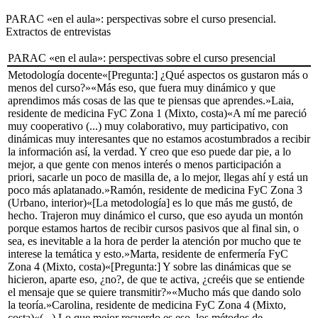
PARAC «en el aula»: perspectivas sobre el curso presencial.
Extractos de entrevistas
PARAC «en el aula»: perspectivas sobre el curso presencial
Metodología docente
«[Pregunta:] ¿Qué aspectos os gustaron más o
menos del curso?»«Más eso, que fuera muy dinámico y que
aprendimos más cosas de las que te piensas que aprendes.»
Laia,
residente de medicina FyC Zona 1 (Mixto, costa)
«A mí me pareció
muy cooperativo (...) muy colaborativo, muy participativo, con
dinámicas muy interesantes que no estamos acostumbrados a recibir
la información así, la verdad. Y creo que eso puede dar pie, a lo
mejor, a que gente con menos interés o menos participación
a
priori,
sacarle un poco de masilla de, a lo mejor, llegas ahí y está un
poco más aplatanado.»
Ramón, residente de medicina FyC Zona 3
(Urbano, interior)
«[La metodología] es lo que más me gustó, de
hecho. Trajeron muy dinámico el curso, que eso ayuda un montón
porque estamos hartos de recibir cursos pasivos que al final sin, o
sea, es inevitable a la hora de perder la atención por mucho que te
interese la temática y esto.»
Marta, residente de enfermería FyC
Zona 4 (Mixto, costa)
«[Pregunta:] Y sobre las dinámicas que se
hicieron, aparte eso, ¿no?, de que te activa, ¿creéis que se entiende
el mensaje que se quiere transmitir?»«Mucho más que dando solo
la teoría.»
Carolina, residente de medicina FyC Zona 4 (Mixto,
costa)
«(...) Lo que mejor recuerdo es eso, los métodos de