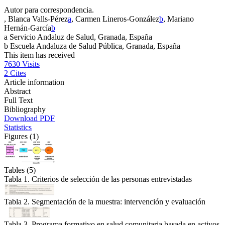
Autor para correspondencia.
, Blanca Valls-Pérez
a
, Carmen Lineros-González
b
, Mariano
Hernán-García
b
a
Servicio Andaluz de Salud, Granada, España
b
Escuela Andaluza de Salud Pública, Granada, España
This item has received
7630
Visits
2
Cites
Article information
Abstract
Full Text
Bibliography
Download PDF
Statistics
Figures (1)
Tables (5)
Tabla 1. Criterios de selección de las personas entrevistadas
Tabla 2. Segmentación de la muestra: intervención y evaluación
Tabla 3. Programa formativo en salud comunitaria basada en activos