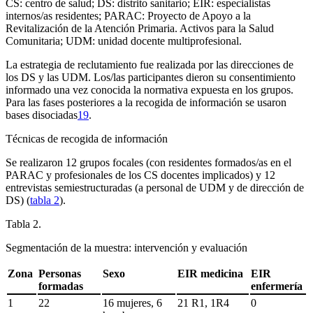
CS: centro de salud; DS: distrito sanitario; EIR: especialistas
internos/as residentes; PARAC: Proyecto de Apoyo a la
Revitalización de la Atención Primaria. Activos para la Salud
Comunitaria; UDM: unidad docente multiprofesional.
La estrategia de reclutamiento fue realizada por las direcciones de
los DS y las UDM. Los/las participantes dieron su consentimiento
informado una vez conocida la normativa expuesta en los grupos.
Para las fases posteriores a la recogida de información se usaron
bases disociadas
19
.
Técnicas de recogida de información
Se realizaron 12 grupos focales (con residentes formados/as en el
PARAC y profesionales de los CS docentes implicados) y 12
entrevistas semiestructuradas (a personal de UDM y de dirección de
DS) (
tabla 2
).
Tabla 2.
Segmentación de la muestra: intervención y evaluación
Zona
Personas
Sexo
EIR medicina
EIR
formadas
enfermería
1
22
16 mujeres, 6
21 R1, 1R4
0