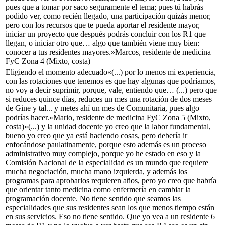
pues que a tomar por saco seguramente el tema; pues tú habrás
podido ver, como recién llegado, una participación quizás menor,
pero con los recursos que te pueda aportar el residente mayor,
iniciar un proyecto que después podrás concluir con los R1 que
llegan, o iniciar otro que… algo que también viene muy bien:
conocer a tus residentes mayores.»
Marcos, residente de medicina
FyC Zona 4 (Mixto, costa)
Eligiendo el momento adecuado
«(...) por lo menos mi experiencia,
con las rotaciones que tenemos es que hay algunas que podríamos,
no voy a decir suprimir, porque, vale, entiendo que… (...) pero que
si reduces quince días, reduces un mes una rotación de dos meses
de Gine y tal... y metes ahí un mes de Comunitaria, pues algo
podrías hacer.»
Mario, residente de medicina FyC Zona 5 (Mixto,
costa)
«(...) y la unidad docente yo creo que la labor fundamental,
bueno yo creo que ya está haciendo cosas, pero debería ir
enfocándose paulatinamente, porque esto además es un proceso
administrativo muy complejo, porque yo he estado en eso y la
Comisión Nacional de la especialidad es un mundo que requiere
mucha negociación, mucha mano izquierda, y además los
programas para aprobarlos requieren años, pero yo creo que habría
que orientar tanto medicina como enfermería en cambiar la
programación docente. No tiene sentido que seamos las
especialidades que sus residentes sean los que menos tiempo están
en sus servicios. Eso no tiene sentido. Que yo vea a un residente 6