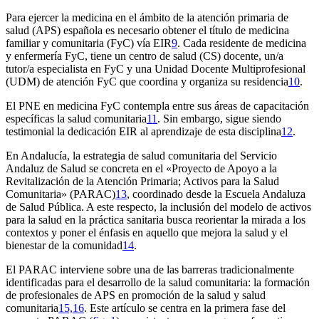
Para ejercer la medicina en el ámbito de la atención primaria de
salud (APS) española es necesario obtener el título de medicina
familiar y comunitaria (FyC) vía EIR
9
. Cada residente de medicina
y enfermería FyC, tiene un centro de salud (CS) docente, un/a
tutor/a especialista en FyC y una Unidad Docente Multiprofesional
(UDM) de atención FyC que coordina y organiza su residencia
10
.
El PNE en medicina FyC contempla entre sus áreas de capacitación
específicas la salud comunitaria
11
. Sin embargo, sigue siendo
testimonial la dedicación EIR al aprendizaje de esta disciplina
12
.
En Andalucía, la estrategia de salud comunitaria del Servicio
Andaluz de Salud se concreta en el «Proyecto de Apoyo a la
Revitalización de la Atención Primaria; Activos para la Salud
Comunitaria» (PARAC)
13
, coordinado desde la Escuela Andaluza
de Salud Pública. A este respecto, la inclusión del modelo de activos
para la salud en la práctica sanitaria busca reorientar la mirada a los
contextos y poner el énfasis en aquello que mejora la salud y el
bienestar de la comunidad
14
.
El PARAC interviene sobre una de las barreras tradicionalmente
identificadas para el desarrollo de la salud comunitaria: la formación
de profesionales de APS en promoción de la salud y salud
comunitaria
15,16
. Este artículo se centra en la primera fase del