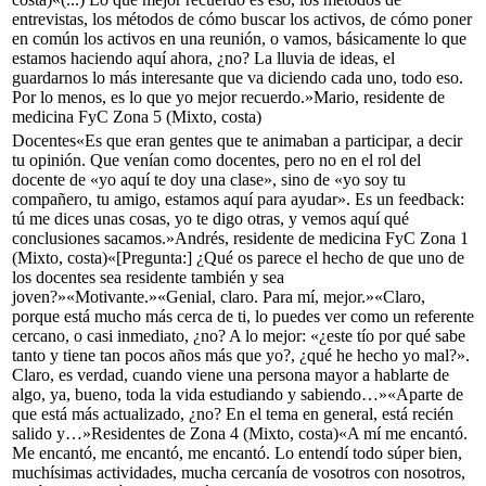
entrevistas, los métodos de cómo buscar los activos, de cómo poner
en común los activos en una reunión, o vamos, básicamente lo que
estamos haciendo aquí ahora, ¿no? La lluvia de ideas, el
guardarnos lo más interesante que va diciendo cada uno, todo eso.
Por lo menos, es lo que yo mejor recuerdo.»
Mario, residente de
medicina FyC Zona 5 (Mixto, costa)
Docentes
«Es que eran gentes que te animaban a participar, a decir
tu opinión. Que venían como docentes, pero no en el rol del
docente de «yo aquí te doy una clase», sino de «yo soy tu
compañero, tu amigo, estamos aquí para ayudar». Es un
feedback:
tú me dices unas cosas, yo te digo otras, y vemos aquí qué
conclusiones sacamos.»
Andrés, residente de medicina FyC Zona 1
(Mixto, costa)
«[Pregunta:] ¿Qué os parece el hecho de que uno de
los docentes sea residente también y sea
joven?»«Motivante.»«Genial, claro. Para mí, mejor.»«Claro,
porque está mucho más cerca de ti, lo puedes ver como un referente
cercano, o casi inmediato, ¿no? A lo mejor: «¿este tío por qué sabe
tanto y tiene tan pocos años más que yo?, ¿qué he hecho yo mal?».
Claro, es verdad, cuando viene una persona mayor a hablarte de
algo, ya, bueno, toda la vida estudiando y sabiendo…»«Aparte de
que está más actualizado, ¿no? En el tema en general, está recién
salido y…»
Residentes de Zona 4 (Mixto, costa)
«A mí me encantó.
Me encantó, me encantó, me encantó. Lo entendí todo súper bien,
muchísimas actividades, mucha cercanía de vosotros con nosotros,