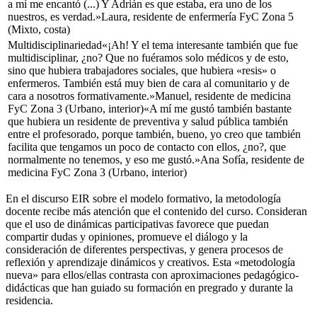
a mí me encantó (...) Y Adrián es que estaba, era uno de los
nuestros, es verdad.»
Laura, residente de enfermería FyC Zona 5
(Mixto, costa)
Multidisciplinariedad
«¡Ah! Y el tema interesante también que fue
multidisciplinar, ¿no? Que no fuéramos solo médicos y de esto,
sino que hubiera trabajadores sociales, que hubiera «resis» o
enfermeros. También está muy bien de cara al comunitario y de
cara a nosotros formativamente.»
Manuel, residente de medicina
FyC Zona 3 (Urbano, interior)
«A mí me gustó también bastante
que hubiera un residente de preventiva y salud pública también
entre el profesorado, porque también, bueno, yo creo que también
facilita que tengamos un poco de contacto con ellos, ¿no?, que
normalmente no tenemos, y eso me gustó.»
Ana Sofía, residente de
medicina FyC Zona 3 (Urbano, interior)
En el discurso EIR sobre el modelo formativo, la metodología
docente recibe más atención que el contenido del curso. Consideran
que el uso de dinámicas participativas favorece que puedan
compartir dudas y opiniones, promueve el diálogo y la
consideración de diferentes perspectivas, y genera procesos de
reflexión y aprendizaje dinámicos y creativos. Esta «metodología
nueva» para ellos/ellas contrasta con aproximaciones pedagógico-
didácticas que han guiado su formación en pregrado y durante la
residencia.