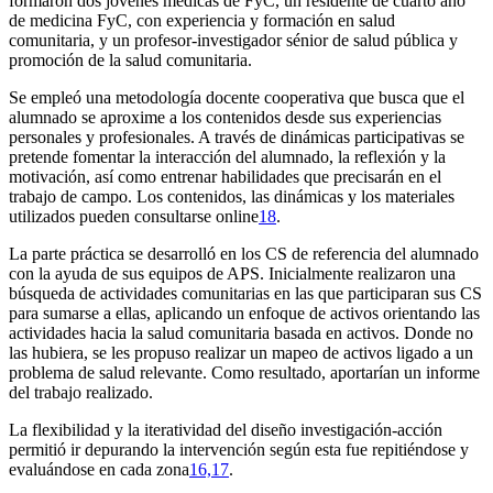
formaron dos jóvenes médicas de FyC, un residente de cuarto año
de medicina FyC, con experiencia y formación en salud
comunitaria, y un profesor-investigador sénior de salud pública y
promoción de la salud comunitaria.
Se empleó una metodología docente cooperativa que busca que el
alumnado se aproxime a los contenidos desde sus experiencias
personales y profesionales. A través de dinámicas participativas se
pretende fomentar la interacción del alumnado, la reflexión y la
motivación, así como entrenar habilidades que precisarán en el
trabajo de campo. Los contenidos, las dinámicas y los materiales
utilizados pueden consultarse
online
18
.
La parte práctica se desarrolló en los CS de referencia del alumnado
con la ayuda de sus equipos de APS. Inicialmente realizaron una
búsqueda de actividades comunitarias en las que participaran sus CS
para sumarse a ellas, aplicando un enfoque de activos orientando las
actividades hacia la salud comunitaria basada en activos. Donde no
las hubiera, se les propuso realizar un mapeo de activos ligado a un
problema de salud relevante. Como resultado, aportarían un informe
del trabajo realizado.
La flexibilidad y la iteratividad del diseño investigación-acción
permitió ir depurando la intervención según esta fue repitiéndose y
evaluándose en cada zona
16,17
.