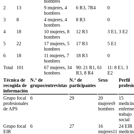
hombres
2
13
9 mujeres, 4
6 R3, 7R4
0
hombres
3
8
4 mujeres, 4
8 R3
0
hombres
4
18
10 mujeres, 8
12 R3
3 E1, 3 E2
hombres
5
22
17 mujeres, 5
17 R3
5 E1
hombres
6
18
11 mujeres, 7
18 R3
0
hombres
Total
101
67 mujeres, 34
90: 21 R1, 61
11: 8 E1, 3
hombres
R3, 8 R4
E2
Técnica de
N.° de
N.° de
Sexo
Perfil
recogida de
grupos/entrevistas
participantes
profesi
información
Grupo focal
6
29
20
15
profesionales
mujeres9
medici
de APS
hombres
enferme
trabajo
social
Grupo focal
6
27
16
24 EIR
EIR
mujeres11
medicin