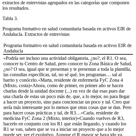
extractos de entrevistas agrupados en las categorías que componen
los resultados.
Tabla 3.
Programa formativo en salud comunitaria basada en activos EIR de
Andalucía. Extractos de entrevistas
Programa formativo en salud comunitaria basada en activos EIR de
Andalucía
«Podría ser incluso una actividad obligatoria, ¿no?, el R1. O sea,
conocer tu Centro de Salud, pero conocer tu Zona Básica de Salud,
¿no? O sea, igual que te presentan y te presentan a toda la plantilla,
las consultas específicas, tal, no sé qué, los programas… sal al
barrio y conócelo.»
Marta, residente de enfermería FyC Zona 4
(Mixto, costa)
«Ahora, como de primer, en primer año se hacen
charlas desde la unidad docente (...) en vez de dar esas pues dar
una charla de estas un poco más de, que, a lo mejor, no para llegar
a hacer un proyecto, sino para concienciar un poco y tal. Creo que
sería más interesante por lo menos que otras cosas que se dan. Pero
para hacer cosas prácticas y tal, de R3…»
Carla, residente de
medicina FyC Zona 2 (Mixto, interior)
«Cuando vuelves de R3,
hacerlo en conjunto con los R1 que están llegando, y cuando los
R1 se van, saben que se va a iniciar un proyecto que a lo mejor
puede ser, ver el evolutivo. Aunque el R mayor se haya ido ya,