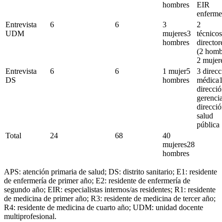
hombres
EIR
enferme
Entrevista
6
6
3
2
UDM
mujeres3
técnicos
hombres
director
(2 homb
2 mujer
Entrevista
6
6
1 mujer5
3 direcc
DS
hombres
médica
direcci
gerenci
direcci
salud
pública
Total
24
68
40
mujeres28
hombres
APS: atención primaria de salud; DS: distrito sanitario; E1: residente
de enfermería de primer año; E2: residente de enfermería de
segundo año; EIR: especialistas internos/as residentes; R1: residente
de medicina de primer año; R3: residente de medicina de tercer año;
R4: residente de medicina de cuarto año; UDM: unidad docente
multiprofesional.