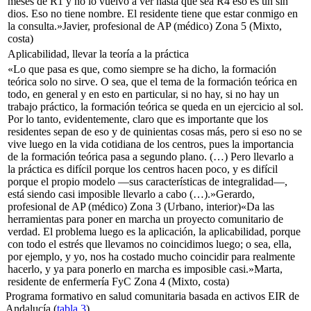
meses de R1 y no lo vuelvo a ver hasta que sea R4 eso es un sin
dios. Eso no tiene nombre. El residente tiene que estar conmigo en
la consulta.»
Javier, profesional de AP (médico) Zona 5 (Mixto,
costa)
Aplicabilidad, llevar la teoría a la práctica
«Lo que pasa es que, como siempre se ha dicho, la formación
teórica solo no sirve. O sea, que el tema de la formación teórica en
todo, en general y en esto en particular, si no hay, si no hay un
trabajo práctico, la formación teórica se queda en un ejercicio al sol.
Por lo tanto, evidentemente, claro que es importante que los
residentes sepan de eso y de quinientas cosas más, pero si eso no se
vive luego en la vida cotidiana de los centros, pues la importancia
de la formación teórica pasa a segundo plano. (…) Pero llevarlo a
la práctica es difícil porque los centros hacen poco, y es difícil
porque el propio modelo —sus características de integralidad—,
está siendo casi imposible llevarlo a cabo (…).»
Gerardo,
profesional de AP (médico) Zona 3 (Urbano, interior)
«Da las
herramientas para poner en marcha un proyecto comunitario de
verdad. El problema luego es la aplicación, la aplicabilidad, porque
con todo el estrés que llevamos no coincidimos luego; o sea, ella,
por ejemplo, y yo, nos ha costado mucho coincidir para realmente
hacerlo, y ya para ponerlo en marcha es imposible casi.»
Marta,
residente de enfermería FyC Zona 4 (Mixto, costa)
Programa formativo en salud comunitaria basada en activos EIR de
Andalucía (
tabla 3
)