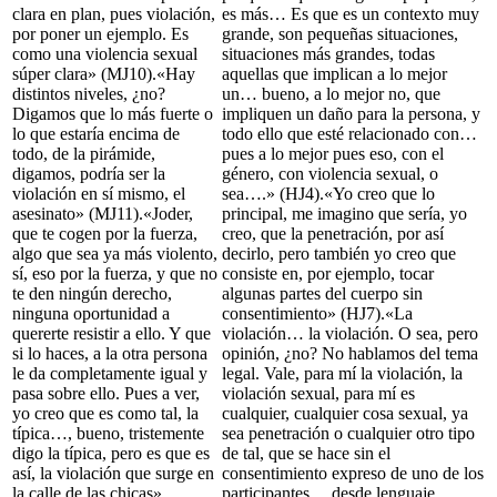
clara en plan, pues violación,
es más… Es que es un contexto muy
por poner un ejemplo. Es
grande, son pequeñas situaciones,
como una violencia sexual
situaciones más grandes, todas
súper clara» (MJ10).«Hay
aquellas que implican a lo mejor
distintos niveles, ¿no?
un… bueno, a lo mejor no, que
Digamos que lo más fuerte o
impliquen un daño para la persona, y
lo que estaría encima de
todo ello que esté relacionado con…
todo, de la pirámide,
pues a lo mejor pues eso, con el
digamos, podría ser la
género, con violencia sexual, o
violación en sí mismo, el
sea….» (HJ4).«Yo creo que lo
asesinato» (MJ11).«Joder,
principal, me imagino que sería, yo
que te cogen por la fuerza,
creo, que la penetración, por así
algo que sea ya más violento,
decirlo, pero también yo creo que
sí, eso por la fuerza, y que no
consiste en, por ejemplo, tocar
te den ningún derecho,
algunas partes del cuerpo sin
ninguna oportunidad a
consentimiento» (HJ7).«La
quererte resistir a ello. Y que
violación… la violación. O sea, pero
si lo haces, a la otra persona
opinión, ¿no? No hablamos del tema
le da completamente igual y
legal. Vale, para mí la violación, la
pasa sobre ello. Pues a ver,
violación sexual, para mí es
yo creo que es como tal, la
cualquier, cualquier cosa sexual, ya
típica…, bueno, tristemente
sea penetración o cualquier otro tipo
digo la típica, pero es que es
de tal, que se hace sin el
así, la violación que surge en
consentimiento expreso de uno de los
la calle de las chicas»
participantes… desde lenguaje,