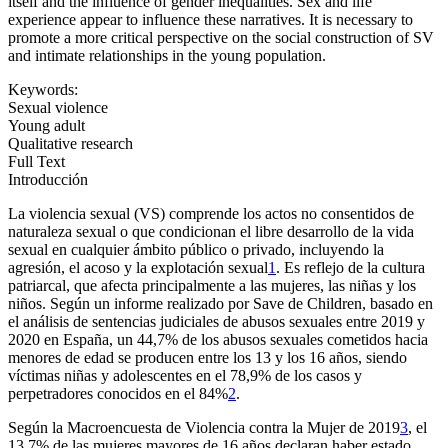
itself and the influence of gender inequalities. Sex and life
experience appear to influence these narratives. It is necessary to
promote a more critical perspective on the social construction of SV
and intimate relationships in the young population.
Keywords:
Sexual violence
Young adult
Qualitative research
Full Text
Introducción
La violencia sexual (VS) comprende los actos no consentidos de
naturaleza sexual o que condicionan el libre desarrollo de la vida
sexual en cualquier ámbito público o privado, incluyendo la
agresión, el acoso y la explotación sexual
1
. Es reflejo de la cultura
patriarcal, que afecta principalmente a las mujeres, las niñas y los
niños. Según un informe realizado por Save de Children, basado en
el análisis de sentencias judiciales de abusos sexuales entre 2019 y
2020 en España, un 44,7% de los abusos sexuales cometidos hacia
menores de edad se producen entre los 13 y los 16 años, siendo
víctimas niñas y adolescentes en el 78,9% de los casos y
perpetradores conocidos en el 84%
2
.
Según la Macroencuesta de Violencia contra la Mujer de 2019
3
, el
13,7% de las mujeres mayores de 16 años declaran haber estado