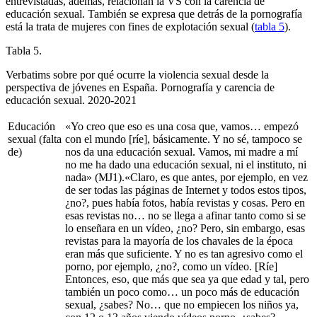
entrevistadas, además, relacionan la VS con la carencia de
educación sexual. También se expresa que detrás de la pornografía
está la trata de mujeres con fines de explotación sexual (
tabla 5
).
Tabla 5.
Verbatims
sobre por qué ocurre la violencia sexual desde la
perspectiva de jóvenes en España. Pornografía y carencia de
educación sexual. 2020-2021
Educación
«Yo creo que eso es una cosa que, vamos… empezó
sexual (falta
con el mundo [ríe], básicamente. Y no sé, tampoco se
de)
nos da una educación sexual. Vamos, mi madre a mí
no me ha dado una educación sexual, ni el instituto, ni
nada» (MJ1).«Claro, es que antes, por ejemplo, en vez
de ser todas las páginas de Internet y todos estos tipos,
¿no?, pues había fotos, había revistas y cosas. Pero en
esas revistas no… no se llega a afinar tanto como si se
lo enseñara en un vídeo, ¿no? Pero, sin embargo, esas
revistas para la mayoría de los chavales de la época
eran más que suficiente. Y no es tan agresivo como el
porno, por ejemplo, ¿no?, como un vídeo. [Ríe]
Entonces, eso, que más que sea ya que edad y tal, pero
también un poco como… un poco más de educación
sexual, ¿sabes? No… que no empiecen los niños ya,