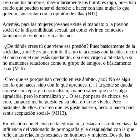
creo que los hombres, mayoritariamente los hombres digo, pues han
creído que pueden tener el derecho a hacer con una mujer lo que
quieran, sin contar con la opinión de ella» (HJ7).
Además, para las mujeres jóvenes existe el mandato o la presión
social de la disponibilidad sexual, así como vivir en contextos
familiares de violencia y machismo:
«¿De dónde crees tú que viene esa presión? Pues básicamente de la
sociedad, ¿no? Se van a reír de ti si no te acuestas con la chica o con
el chico con el que estás quedando, o si eres virgen a tal edad, o si
no mantienes relaciones como tu grupo de amigos, o básicamente
eso» (MJ6).
«Creo que es porque han crecido en ese ámbito, ¿no? No es algo
con lo que naces, sino con lo que aprendes. (…) la gente se queda
con ese concepto y lo normalizan, cuando saben que no es algo
agradable, pero lo normalizan y... O sea, por parte de chicos, yo
creo, tampoco me he puesto en su piel, no lo he vivido. Pero
bastantes de ellos, no creo que les guste hacerlo, pero lo hacen para
sentir aceptación social» (MJ13).
En relación con el tema de la educación, destacan las referencias a la
influencia del visionado de pornografía y la desigualdad con la que
reflejan las relaciones sexuales en hombres y mujeres. Dos de las