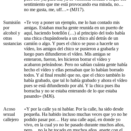
sentimiento que me está provocando esa mirada, no…
no me gusta, me, uff…» (MJ17).
Sumisión
«Te voy a poner un ejemplo, me lo han contado mis
por
amigas. Estaban mucha gente reunida en un puerto de
alcohol y
aquí, haciendo botellón (…) al principio del todo había
otras
una chica chupándosela a un chico ahí detrás de un
sustancias
camión o algo. Y pues el chico se puso a hacerle un
vídeo, los amigos del chico se pusieron a grabarla y
luego pues difundieron el vídeo. Mis amigas se
enteraron, fueron, les hicieron borrar el vídeo y
acabaron peleándose. Pero no sabían cuánta gente había
hecho el vídeo y ellas pensaban que lo habían borrado
todos. Y al final resultó que no, que el chico también lo
había grabado, que tal lo había grabado y ahora el vídeo
pues se está difundiendo por ahí. Y la chica pues iba
borracha y no se estaba enterando de lo que estaba
pasando» (MJ6).
Acoso
«Y por la calle ya ni hablar. Por la calle, ha sido desde
sexual
pequeña. Ha habido incluso muchas veces que yo no he
callejero
podido pasar por… Hay una calle aquí, en donde yo
vivo, en la cual yo no he pasado durante muchos años,
pero… no la he tocado en muchos años, aparte con el