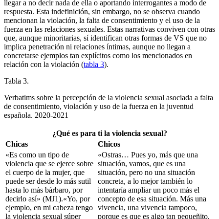
llegar a no decir nada de ella o aportando interrogantes a modo de
respuesta. Esta indefinición, sin embargo, no se observa cuando
mencionan la violación, la falta de consentimiento y el uso de la
fuerza en las relaciones sexuales. Estas narrativas conviven con otras
que, aunque minoritarias, sí identifican otras formas de VS que no
implica penetración ni relaciones íntimas, aunque no llegan a
concretarse ejemplos tan explícitos como los mencionados en
relación con la violación (
tabla 3
).
Tabla 3.
Verbatims
sobre la percepción de la violencia sexual asociada a falta
de consentimiento, violación y uso de la fuerza en la juventud
española. 2020-2021
¿Qué es para ti la violencia sexual?
Chicas
Chicos
«Es como un tipo de
«Ostras… Pues yo, más que una
violencia que se ejerce sobre
situación, vamos, que es una
el cuerpo de la mujer, que
situación, pero no una situación
puede ser desde lo más sutil
concreta, a lo mejor también lo
hasta lo más bárbaro, por
intentaría ampliar un poco más el
decirlo así» (MJ1).«Yo, por
concepto de esa situación. Más una
ejemplo, en mi cabeza tengo
vivencia, una vivencia tampoco,
la violencia sexual súper
porque es que es algo tan pequeñito,