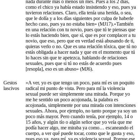
nada durante más o menos un mes. Pues a los 2 días,
como el chico ya había estado insistiendo y eso, pues ya
tuvieron relaciones. Claro, ella tenía una herida, o sea,
que le dolía y a los días siguientes por culpa de haberle
hecho caso, pues ya no estaba bien» (MJ17).«También
en una relación con tu novio, pues que tú te piensas que
lo estás haciendo bien, que sí, que es por complacer a tu
novio, que eso, pero que en verdad está abusando de ti,
quieras verlo o no. Que es una relación tóxica, que tú no
estás obligada a hacer nada y que en el momento que tú
lo haces sin que te apetezca, hablando de relaciones
sexuales, pues que si tú no estás de acuerdo pues
[resopla], eso es un abuso» (MJ6).
Gestos
«A ver, yo es que tengo un poco, para mí es un poquito
lascivos
radical mi punto de vista. Pero para mí la violencia
sexual puede ser simplemente una mirada. Porque yo
me he sentido un poco acojonada, la palabra es
acojonada, simplemente por una mirada con intenciones
sexuales. Ahora, por ejemplo, no tanto porque ya soy un
poco más mayor. Pero cuando tenía, por ejemplo, 14 o
15 años, y algún tío o algún señor que yo veía que me
podía hacer algo, me miraba ya como… escaneando el
cuerpo, a ver qué puede tocar, como que le gusta y eso,
pues eso ya, para mí, ya es violencia sexual. Porque ese