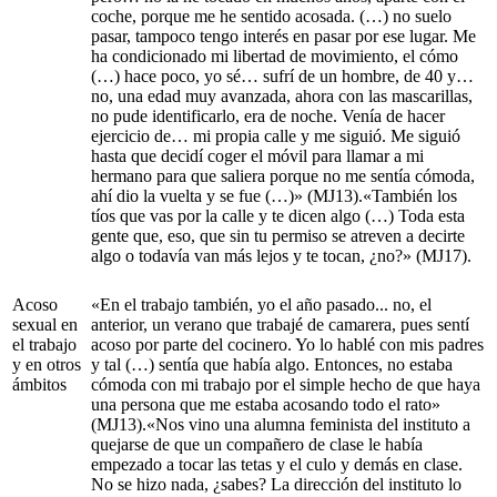
coche, porque me he sentido acosada. (…) no suelo
pasar, tampoco tengo interés en pasar por ese lugar. Me
ha condicionado mi libertad de movimiento, el cómo
(…) hace poco, yo sé… sufrí de un hombre, de 40 y…
no, una edad muy avanzada, ahora con las mascarillas,
no pude identificarlo, era de noche. Venía de hacer
ejercicio de… mi propia calle y me siguió. Me siguió
hasta que decidí coger el móvil para llamar a mi
hermano para que saliera porque no me sentía cómoda,
ahí dio la vuelta y se fue (…)» (MJ13).«También los
tíos que vas por la calle y te dicen algo (…) Toda esta
gente que, eso, que sin tu permiso se atreven a decirte
algo o todavía van más lejos y te tocan, ¿no?» (MJ17).
Acoso
«En el trabajo también, yo el año pasado... no, el
sexual en
anterior, un verano que trabajé de camarera, pues sentí
el trabajo
acoso por parte del cocinero. Yo lo hablé con mis padres
y en otros
y tal (…) sentía que había algo. Entonces, no estaba
ámbitos
cómoda con mi trabajo por el simple hecho de que haya
una persona que me estaba acosando todo el rato»
(MJ13).«Nos vino una alumna feminista del instituto a
quejarse de que un compañero de clase le había
empezado a tocar las tetas y el culo y demás en clase.
No se hizo nada, ¿sabes? La dirección del instituto lo