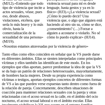
(MJ12).«Entiendo que todo
violencia sexual para mí es desde
tipo de violencia que incite a
lenguaje, hasta gestos y ya en lo
actos sexuales, véase, pues
físico» (HJ3).«¿La violencia sexual?
eso, desde abusos,
¿Cómo lo puedo decir? Una
violaciones, etcétera, que
violencia que, o algo que alguien está
sería lo más
heavy
y lo más
haciendo al otro sin su, cómo se dice,
obvio, hasta la
¿consentimiento? (…) Forzar a
comercialización de la
alguien a acostarse o violarlo. No sé
sexualidad de una persona»
cómo lo puedo explicar» (HJ14).
(MJ19).
«Nosotras estamos atravesadas por la violencia de género»
Tanto ellas como ellos coinciden en señalar que la VS puede darse
en diferentes ámbitos. Ellas se sienten interpeladas como principales
víctimas y ellos también las identifican de este modo. En los
ejemplos que ellas aportan, parece predominar la idea de que la VS
se da bajo un patrón de relaciones heterosexuales, mayoritariamente,
de hombres hacia mujeres. Desde su propia experiencia como
víctimas o testigos, aportan ejemplos concretos de diferentes formas
de VS a las que pueden verse expuestas tanto dentro como fuera de
la relación de pareja. Concretamente, describen situaciones de
coacción para mantener relaciones sexuales con la pareja y otras
relacionadas con el acoso sexual en la calle, en el ámbito del ocio
nocturno, el acoso sexual laboral o en el ámbito escolar. Ellas
igualmente visibilizan la VS que ocurre en el entorno familiar