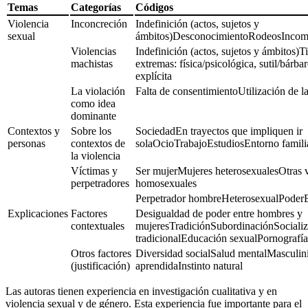
Temas
Categorías
Códigos
Violencia
Inconcreción
Indefinición (actos, sujetos y
sexual
ámbitos)DesconocimientoRodeosInco
Violencias
Indefinición (actos, sujetos y ámbitos)T
machistas
extremas: física/psicológica, sutil/bárba
explícita
La violación
Falta de consentimientoUtilización de l
como idea
dominante
Contextos y
Sobre los
SociedadEn trayectos que impliquen ir
personas
contextos de
solaOcioTrabajoEstudiosEntorno famil
la violencia
Víctimas y
Ser mujerMujeres heterosexualesOtras 
perpetradores
homosexuales
Perpetrador hombreHeterosexualPoder
Explicaciones
Factores
Desigualdad de poder entre hombres y
contextuales
mujeresTradiciónSubordinaciónSocializ
tradicionalEducación sexualPornografí
Otros factores
Diversidad socialSalud mentalMasculini
(justificación)
aprendidaInstinto natural
Las autoras tienen experiencia en investigación cualitativa y en
violencia sexual y de género. Esta experiencia fue importante para el