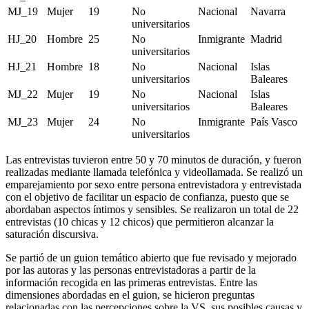
MJ_19
Mujer
19
No
Nacional
Navarra
universitarios
HJ_20
Hombre
25
No
Inmigrante
Madrid
universitarios
HJ_21
Hombre
18
No
Nacional
Islas
universitarios
Baleares
MJ_22
Mujer
19
No
Nacional
Islas
universitarios
Baleares
MJ_23
Mujer
24
No
Inmigrante
País Vasco
universitarios
Las entrevistas tuvieron entre 50 y 70 minutos de duración, y fueron
realizadas mediante llamada telefónica y videollamada. Se realizó un
emparejamiento por sexo entre persona entrevistadora y entrevistada
con el objetivo de facilitar un espacio de confianza, puesto que se
abordaban aspectos íntimos y sensibles. Se realizaron un total de 22
entrevistas (10 chicas y 12 chicos) que permitieron alcanzar la
saturación discursiva.
Se partió de un guion temático abierto que fue revisado y mejorado
por las autoras y las personas entrevistadoras a partir de la
información recogida en las primeras entrevistas. Entre las
dimensiones abordadas en el guion, se hicieron preguntas
relacionadas con las percepciones sobre la VS, sus posibles causas y