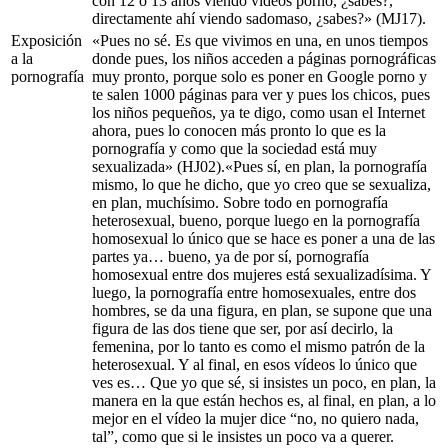
con 12 o 13 años viendo vídeos porno, ¿sabes?,
directamente ahí viendo sadomaso, ¿sabes?» (MJ17).
Exposición
«Pues no sé. Es que vivimos en una, en unos tiempos
a la
donde pues, los niños acceden a páginas pornográficas
pornografía
muy pronto, porque solo es poner en Google porno y
te salen 1000 páginas para ver y pues los chicos, pues
los niños pequeños, ya te digo, como usan el Internet
ahora, pues lo conocen más pronto lo que es la
pornografía y como que la sociedad está muy
sexualizada» (HJ02).«Pues sí, en plan, la pornografía
mismo, lo que he dicho, que yo creo que se sexualiza,
en plan, muchísimo. Sobre todo en pornografía
heterosexual, bueno, porque luego en la pornografía
homosexual lo único que se hace es poner a una de las
partes ya… bueno, ya de por sí, pornografía
homosexual entre dos mujeres está sexualizadísima. Y
luego, la pornografía entre homosexuales, entre dos
hombres, se da una figura, en plan, se supone que una
figura de las dos tiene que ser, por así decirlo, la
femenina, por lo tanto es como el mismo patrón de la
heterosexual. Y al final, en esos vídeos lo único que
ves es… Que yo que sé, si insistes un poco, en plan, la
manera en la que están hechos es, al final, en plan, a lo
mejor en el vídeo la mujer dice “no, no quiero nada,
tal”, como que si le insistes un poco va a querer.