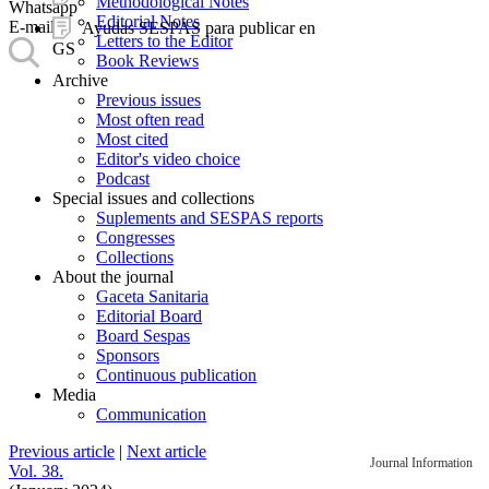
Methodological Notes
Whatsapp
Editorial Notes
E-mail
Ayudas SESPAS para publicar en
Letters to the Editor
GS
Book Reviews
Archive
Previous issues
Most often read
Most cited
Editor's video choice
Podcast
Special issues and collections
Suplements and SESPAS reports
Congresses
Collections
About the journal
Gaceta Sanitaria
Editorial Board
Board Sespas
Sponsors
Continuous publication
Media
Communication
Previous article
|
Next article
Journal Information
Vol. 38.