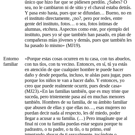
único que hizo fue que se pidiesen perdón. ¿Sabes? O
sea, no le cambiaron ni de sitio y el chaval estaba detrás.
Y pasa esto hasta, pues que se difundan… Bueno, no en
el instituto directamente, ¿no?, pero por redes, entre
gente del instituto, fotos… o sea, fotos íntimas de
alumnas, etcétera. Aspectos como este, por ejemplo del
instituto, pues yo sé que también han pasado, en plan de
compañeras mías jóvenes y demás, pues que también les
ha pasado lo mismo» (MJ19).
Entorno
«Porque estas cosas ocurren en tu casa, con tus abuelos,
familiar
con tus tíos, con tu vecino. Entonces, en sí, tú ya estás
en atención de que cualquier hombre te puede hacer
daño y desde pequeña, incluso, te aíslas para jugar, pues
porque los niños te van a hacer daño. Y entonces, yo
creo que puede realmente ocurrir, pues desde casa»
(MJ23).«En las familias también, que es muy triste que
suceda, pero tristemente pasa así en muchas menores
también. Hombres de su familia, de su ámbito familiar
que abusen de ellas y que ellas no…, esas mujeres no
puedan decir nada al respecto, les dé miedo, poder
llegar a acusar a su familia. (…) Pero imagínate que al
final ni con tu familia puedas estar segura porque tu
padrastro, o tu padre, o tu tío, o tu primo, esté
intentando abusar de ti sexualmente, tocándote o