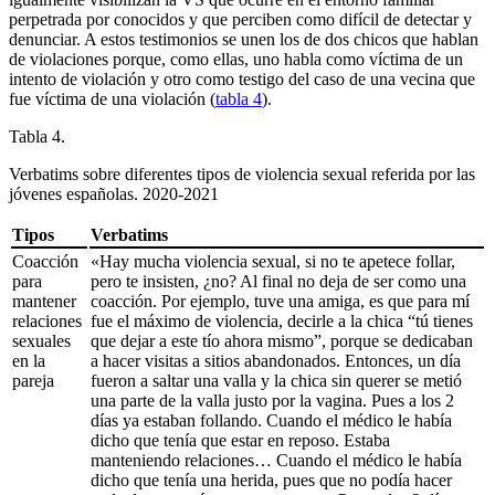
perpetrada por conocidos y que perciben como difícil de detectar y
denunciar. A estos testimonios se unen los de dos chicos que hablan
de violaciones porque, como ellas, uno habla como víctima de un
intento de violación y otro como testigo del caso de una vecina que
fue víctima de una violación (
tabla 4
).
Tabla 4.
Verbatims
sobre diferentes tipos de violencia sexual referida por las
jóvenes españolas. 2020-2021
Tipos
Verbatims
Coacción
«Hay mucha violencia sexual, si no te apetece follar,
para
pero te insisten, ¿no? Al final no deja de ser como una
mantener
coacción. Por ejemplo, tuve una amiga, es que para mí
relaciones
fue el máximo de violencia, decirle a la chica “tú tienes
sexuales
que dejar a este tío ahora mismo”, porque se dedicaban
en la
a hacer visitas a sitios abandonados. Entonces, un día
pareja
fueron a saltar una valla y la chica sin querer se metió
una parte de la valla justo por la vagina. Pues a los 2
días ya estaban follando. Cuando el médico le había
dicho que tenía que estar en reposo. Estaba
manteniendo relaciones… Cuando el médico le había
dicho que tenía una herida, pues que no podía hacer