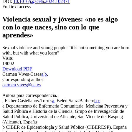
DOI:
10.1016/j.gaceta.2024.102371
Full text access
Violencia sexual y jóvenes: «no es algo
con lo que naces, sino con lo que
aprendes»
Sexual violence and young people: “it is not something you are born
with, but with what you learn”
Visits
19092
Download PDF
Carmen Vives-Cases
a
,
b
,
Corresponding author
carmen.vives@ua.es
Autora para correspondencia.
, Esther Castellanos-Torres
a
, Belén Sanz-Barbero
b
,
c
a
Departamento de Enfermería Comunitaria, Medicina Preventiva y
Salud Pública e Historia de la Ciencia, Grupo de Investigación de
Salud Pública, Universidad de Alicante, San Vicente del Raspeig
(Alicante), España
b
CIBER de Epidemiología y Salud Pública (CIBERESP), España