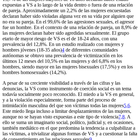
expuestas a VS a lo largo de la vida dentro o fuera de una relación
de pareja. Aproximadamente un 2,2% de las mujeres encuestadas
declaran haber sido violadas alguna vez en su vida por alguien que
no era su pareja. En el 99,6% de las agresiones sexuales, el agresor
fue un hombre. En el contexto de una relación de pareja, un 8,9% de
las mujeres declaran haber sido agredidas sexualmente. El grupo
etario de mayor riesgo de VS es el de 18-24 años, con una
prevalencia del 12,8%. En un estudio realizado con mujeres y
hombres jóvenes (18-35 años)
4
de diferentes comunidades
autónomas se obtuvo una prevalencia de victimización en los
últimos 12 meses del 10,5% en las mujeres y del 6,8% en los
hombres, siendo mayor en las mujeres bisexuales (17,5%) y en los
hombres homosexuales (14,2%).
A pesar de su creciente visibilidad a través de las cifras y las
denuncias, la VS como instrumento de coerción social es un tema
todavía socialmente poco reconocido. El miedo a la VS en general,
y a la violación especialmente, forma parte del proceso de
intimidación masculina del que son víctimas todas las mujeres
5,6
.
Este miedo llega incluso a limitar desplazamientos de las mujeres,
aunque no se hayan visto expuestas a este tipo de violencia
7,8
. A
ello se suma un imaginario social, político, judicial y, en ocasiones,
también mediático en el que predomina la tendencia a culpabilizar a
las víctimas, a trivializar algunas formas de VS y a cuestionar la falta
de consentimiento en las relaciones sexuales
9
.