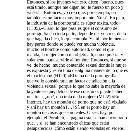
Entonces, si los jóvenes ven eso, dicen “bueno, pues
está tirado, aunque me digan no, le fuerzo un poco y
ya está”. Entonces, yo creo que, por ejemplo, eso
también es un factor muy importante. No sé. En plan,
la industria de la pornografía es súper toxica, todo»
(HJ05).«Claro, lo que pasa es que el consumo de
pornografía en cierta parte, depende de, yo creo, de lo
que haga la chica, lo que cumpla. Y ahí, por lo menos,
hay partes donde se puede ver mucha violencia,
mucho el hombre como autoridad, como el que
manda, la mujer como un objeto allí, como puesta, y
solamente para servirle al hombre. Entonces, sí que se
ve, de hecho, mucho contenido sexual donde la mujer
es expuesta y es víctima de alguna manera de lo que es
el machismo» (HJ20).«El tema de la pornografía sí
que yo lo consideraría un factor de adicción a la
violencia sexual, porque lo que no sabe la mayoría de
la gente es que, detrás de ese consumo, puede haber
una trata, ¿no?, una trata de la mujer» (MJ22).«En
Internet, hay un montón de porno que no está vigilado
y ahí hay un montón […] Sí, en el porno hay un
montón de cosas que son reales. O sea, hay, por
ejemplo, el Pornhub, la página esta, se han encontrado
que… sí, se han encontrado chicas que están
desaparecidas, cómo están siendo violadas en vídeos