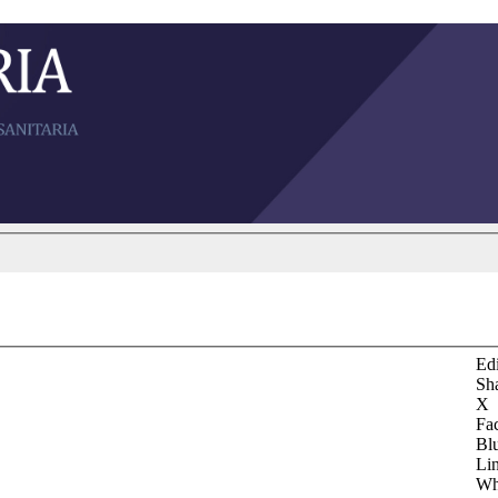
Edi
Sh
X
Fa
Bl
Li
Wh