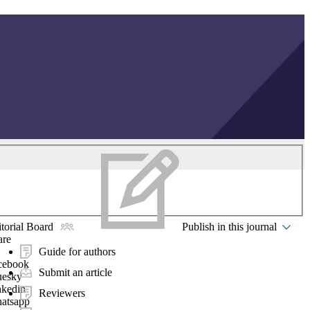
torial Board
Publish in this journal
are
Guide for authors
cebook
Submit an article
uesky
nkedin
Reviewers
atsapp