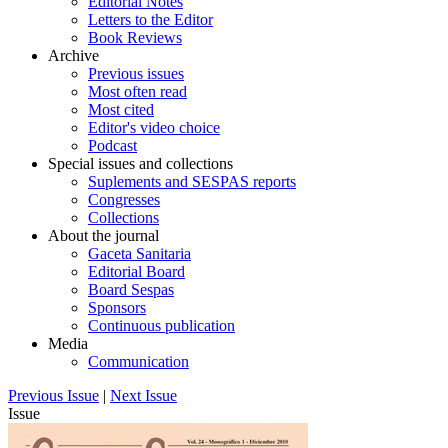
Editorial Notes
Letters to the Editor
Book Reviews
Archive
Previous issues
Most often read
Most cited
Editor's video choice
Podcast
Special issues and collections
Suplements and SESPAS reports
Congresses
Collections
About the journal
Gaceta Sanitaria
Editorial Board
Board Sespas
Sponsors
Continuous publication
Media
Communication
Previous Issue
|
Next Issue
Issue