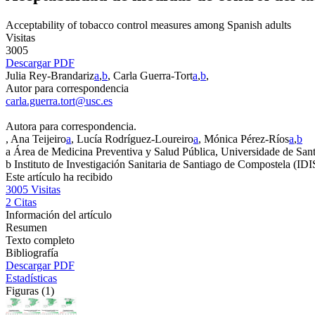
Acceptability of tobacco control measures among Spanish adults
Visitas
3005
Descargar PDF
Julia Rey-Brandariz
a
,
b
, Carla Guerra-Tort
a
,
b
,
Autor para correspondencia
carla.guerra.tort@usc.es
Autora para correspondencia.
, Ana Teijeiro
a
, Lucía Rodríguez-Loureiro
a
, Mónica Pérez-Ríos
a
,
b
a
Área de Medicina Preventiva y Salud Pública, Universidade de Sa
b
Instituto de Investigación Sanitaria de Santiago de Compostela (I
Este artículo ha recibido
3005
Visitas
2
Citas
Información del artículo
Resumen
Texto completo
Bibliografía
Descargar PDF
Estadísticas
Figuras (1)