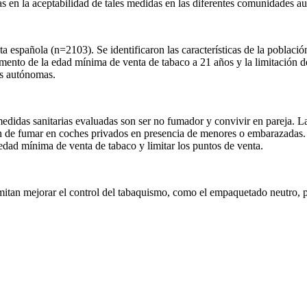
as en la aceptabilidad de tales medidas en las diferentes comunidades a
ta española (n
=
2103). Se identificaron las características de la poblaci
ento de la edad mínima de venta de tabaco a 21 años y la limitación de
es autónomas.
 medidas sanitarias evaluadas son ser no fumador y convivir en pareja. 
ión de fumar en coches privados en presencia de menores o embarazada
dad mínima de venta de tabaco y limitar los puntos de venta.
mitan mejorar el control del tabaquismo, como el empaquetado neutro, p