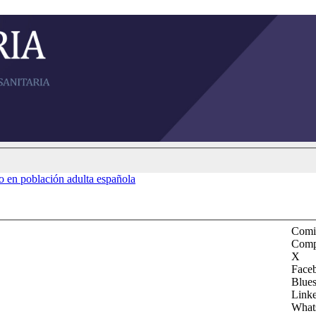
o en población adulta española
Comit
Comp
X
Face
Blue
Link
What