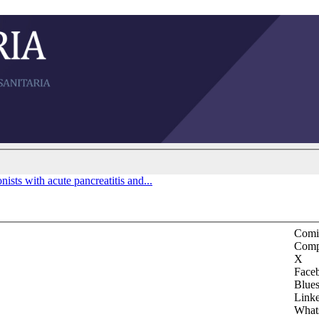
ists with acute pancreatitis and...
Comit
Comp
X
Face
Blue
Link
What