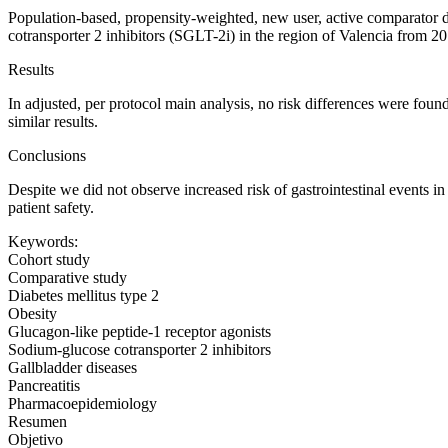
Population-based, propensity-weighted, new user, active comparator d
cotransporter 2 inhibitors (SGLT-2i) in the region of Valencia from 2
Results
In adjusted, per protocol main analysis, no risk differences were fou
similar results.
Conclusions
Despite we did not observe increased risk of gastrointestinal events 
patient safety.
Keywords:
Cohort study
Comparative study
Diabetes mellitus type 2
Obesity
Glucagon-like peptide-1 receptor agonists
Sodium-glucose cotransporter 2 inhibitors
Gallbladder diseases
Pancreatitis
Pharmacoepidemiology
Resumen
Objetivo