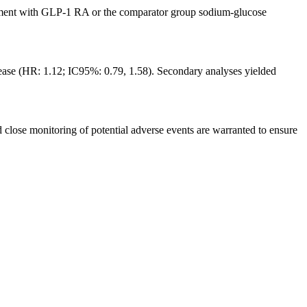
reatment with GLP-1 RA or the comparator group sodium-glucose
isease (HR: 1.12; IC95%: 0.79, 1.58). Secondary analyses yielded
 close monitoring of potential adverse events are warranted to ensure