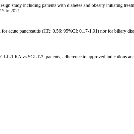
esign study including patients with diabetes and obesity initiating t
015 to 2021.
nd for acute pancreatitis (HR: 0.56; 95%CI: 0.17-1.91) nor for biliary d
in GLP-1 RA vs SGLT-2i patients, adherence to approved indications and