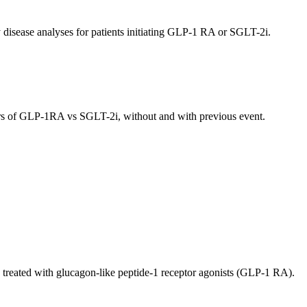
ary disease analyses for patients initiating GLP-1 RA or SGLT-2i.
sers of GLP-1RA vs SGLT-2i, without and with previous event.
nts treated with glucagon-like peptide-1 receptor agonists (GLP-1 RA).