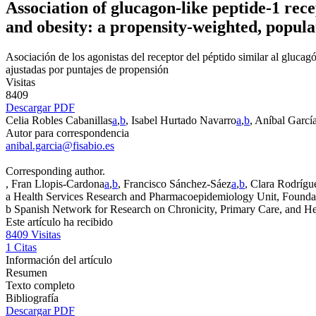
Association of glucagon-like peptide-1 rece
and obesity: a propensity-weighted, popula
Asociación de los agonistas del receptor del péptido similar al glucag
ajustadas por puntajes de propensión
Visitas
8409
Descargar PDF
Celia Robles Cabanillas
a
,
b
, Isabel Hurtado Navarro
a
,
b
, Aníbal Garc
Autor para correspondencia
anibal.garcia@fisabio.es
Corresponding author.
, Fran Llopis-Cardona
a
,
b
, Francisco Sánchez-Sáez
a
,
b
, Clara Rodrígu
a
Health Services Research and Pharmacoepidemiology Unit, Foundat
b
Spanish Network for Research on Chronicity, Primary Care, and H
Este artículo ha recibido
8409
Visitas
1
Citas
Información del artículo
Resumen
Texto completo
Bibliografía
Descargar PDF