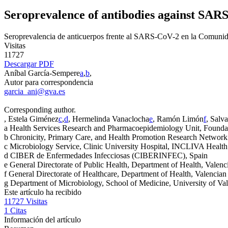
Seroprevalence of antibodies against SAR
Seroprevalencia de anticuerpos frente al SARS-CoV-2 en la Comunid
Visitas
11727
Descargar PDF
Aníbal García-Sempere
a
,
b
,
Autor para correspondencia
garcia_ani@gva.es
Corresponding author.
, Estela Giménez
c
,
d
, Hermelinda Vanaclocha
e
, Ramón Limón
f
, Salv
a
Health Services Research and Pharmacoepidemiology Unit, Foundat
b
Chronicity, Primary Care, and Health Promotion Research Networ
c
Microbiology Service, Clinic University Hospital, INCLIVA Health R
d
CIBER de Enfermedades Infecciosas (CIBERINFEC), Spain
e
General Directorate of Public Health, Department of Health, Valen
f
General Directorate of Healthcare, Department of Health, Valencia
g
Department of Microbiology, School of Medicine, University of Val
Este artículo ha recibido
11727
Visitas
1
Citas
Información del artículo