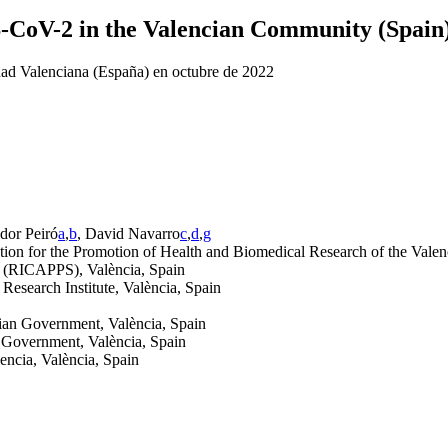
S-CoV-2 in the Valencian Community (Spain)
ad Valenciana (España) en octubre de 2022
ador Peiró
a
,
b
, David Navarro
c
,
d
,
g
ion for the Promotion of Health and Biomedical Research of the Val
k (RICAPPS), València, Spain
esearch Institute, València, Spain
cian Government, València, Spain
n Government, València, Spain
encia, València, Spain