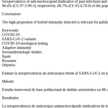
Seroprevalence of anti-nucleocapsid (indicative of past infection) and
98.4% (CI: 97.5-99.3), respectively. 66.7% (CI: 63.4-70.0) of the po
Conclusions
The high proportion of hybrid immunity detected is relevant for public
Keywords:
COVID-19
SARS-CoV-2 variants
COVID-19 serological testing
Adaptive immunity
Seroepidemiologic studies
Spain
Resumen
Objetivo
Estimar la seroprevalencia de anticuerpos frente al SARS-CoV-2 en 
Método
Estudio transversal de base poblacional de ámbito autonómico en 88 
Resultados
La seroprevalencia de anticuerpos antinucleocápside (indicativos de in