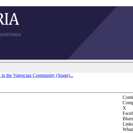
in the Valencian Community (Spain)...
Comit
Comp
X
Face
Blue
Link
What