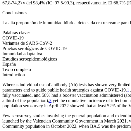
67,8-74,2) y del 98,4% (IC: 97,5-99,3), respectivamente. El 66,7% (I
Conclusiones
La alta proporción de inmunidad híbrida detectada era relevante para 
Palabras clave:
COVID-19
Variantes de SARS-CoV-2
Pruebas serológicas de COVID-19
Inmunidad adaptativa
Estudios seroepidemiológicos
España
Texto completo
Introduction
Whereas individual use of antibody (Ab) tests has shown very limited
parameters and to guide public health strategies against COVID-19.
1
fully vaccinated, and 58% had a booster vaccination administered (ab
a third of the population),
3
yet the cumulative incidence of infection 
population serosurvey in April 2022 showed that at least 52% of the
Few serosurvey studies involving the general population and extend
launched by the Valencian Community Government in March 2021, we 
Community population in October 2022, when BA.5 was the predomin