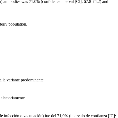
ion) antibodies was 71.0% (confidence interval [CI]: 67.8-74.2) and
derly population.
 la variante predominante.
 aleatoriamente.
 de infección o vacunación) fue del 71,0% (intervalo de confianza [IC]: