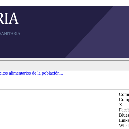
bitos alimentarios de la población...
Comit
Comp
X
Face
Blue
Link
What