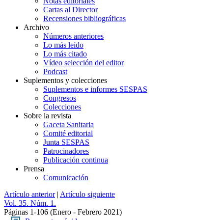
Notas editoriales
Cartas al Director
Recensiones bibliográficas
Archivo
Números anteriores
Lo más leído
Lo más citado
Vídeo selección del editor
Podcast
Suplementos y colecciones
Suplementos e informes SESPAS
Congresos
Colecciones
Sobre la revista
Gaceta Sanitaria
Comité editorial
Junta SESPAS
Patrocinadores
Publicación continua
Prensa
Comunicación
Artículo anterior
|
Artículo siguiente
Vol. 35. Núm. 1.
Páginas 1-106
(Enero - Febrero 2021)