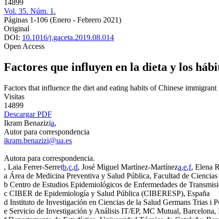
14899
Vol. 35. Núm. 1.
Páginas 1-106
(Enero - Febrero 2021)
Original
DOI:
10.1016/j.gaceta.2019.08.014
Open Access
Factores que influyen en la dieta y los háb
Factors that influence the diet and eating habits of Chinese immigrant
Visitas
14899
Descargar PDF
Ikram Benazizi
a
,
Autor para correspondencia
ikram.benazizi@ua.es
Autora para correspondencia.
, Laia Ferrer-Serret
b
,
c
,
d
, José Miguel Martínez-Martínez
a
,
e
,
f
, Elena 
a
Área de Medicina Preventiva y Salud Pública, Facultad de Ciencias 
b
Centro de Estudios Epidemiológicos de Enfermedades de Transmisi
c
CIBER de Epidemiología y Salud Pública (CIBERESP), España
d
Instituto de Investigación en Ciencias de la Salud Germans Trias i 
e
Servicio de Investigación y Análisis IT/EP, MC Mutual, Barcelona,