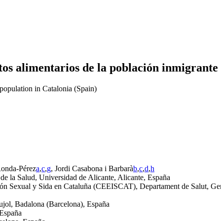
itos alimentarios de la población inmigrant
 population in Catalonia (Spain)
Ronda-Pérez
a
,
c
,
g
, Jordi Casabona i Barbarà
b
,
c
,
d
,
h
de la Salud, Universidad de Alicante, Alicante, España
ón Sexual y Sida en Cataluña (CEEISCAT), Departament de Salut, Gene
Pujol, Badalona (Barcelona), España
 España