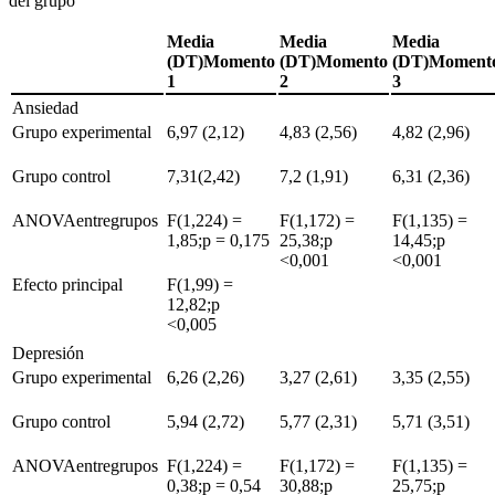
del grupo
Media
Media
Media
(DT)Momento
(DT)Momento
(DT)Moment
1
2
3
Ansiedad
Grupo experimental
6,97 (2,12)
4,83 (2,56)
4,82 (2,96)
Grupo control
7,31(2,42)
7,2 (1,91)
6,31 (2,36)
ANOVAentregrupos
F(1,224)
=
F(1,172)
=
F(1,135)
=
1,85;p
=
0,175
25,38;p
14,45;p
<
0,001
<
0,001
Efecto principal
F(1,99)
=
12,82;p
<
0,005
Depresión
Grupo experimental
6,26 (2,26)
3,27 (2,61)
3,35 (2,55)
Grupo control
5,94 (2,72)
5,77 (2,31)
5,71 (3,51)
ANOVAentregrupos
F(1,224)
=
F(1,172)
=
F(1,135)
=
0,38;p
=
0,54
30,88;p
25,75;p