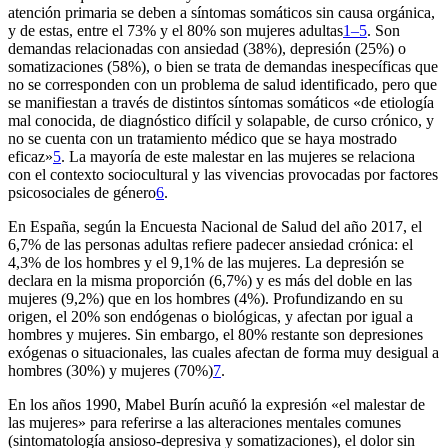
atención primaria se deben a síntomas somáticos sin causa orgánica,
y de estas, entre el 73% y el 80% son mujeres adultas
1–5
. Son
demandas relacionadas con ansiedad (38%), depresión (25%) o
somatizaciones (58%), o bien se trata de demandas inespecíficas que
no se corresponden con un problema de salud identificado, pero que
se manifiestan a través de distintos síntomas somáticos «de etiología
mal conocida, de diagnóstico difícil y solapable, de curso crónico, y
no se cuenta con un tratamiento médico que se haya mostrado
eficaz»
5
. La mayoría de este malestar en las mujeres se relaciona
con el contexto sociocultural y las vivencias provocadas por factores
psicosociales de género
6
.
En España, según la Encuesta Nacional de Salud del año 2017, el
6,7% de las personas adultas refiere padecer ansiedad crónica: el
4,3% de los hombres y el 9,1% de las mujeres. La depresión se
declara en la misma proporción (6,7%) y es más del doble en las
mujeres (9,2%) que en los hombres (4%). Profundizando en su
origen, el 20% son endógenas o biológicas, y afectan por igual a
hombres y mujeres. Sin embargo, el 80% restante son depresiones
exógenas o situacionales, las cuales afectan de forma muy desigual a
hombres (30%) y mujeres (70%)
7
.
En los años 1990, Mabel Burín acuñó la expresión «el malestar de
las mujeres» para referirse a las alteraciones mentales comunes
(sintomatología ansioso-depresiva y somatizaciones), el dolor sin