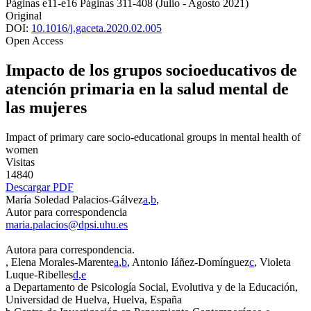
Páginas e11-e16
Páginas 311-408
(Julio - Agosto 2021)
Original
DOI:
10.1016/j.gaceta.2020.02.005
Open Access
Impacto de los grupos socioeducativos de
atención primaria en la salud mental de
las mujeres
Impact of primary care socio-educational groups in mental health of
women
Visitas
14840
Descargar PDF
María Soledad Palacios-Gálvez
a
,
b
,
Autor para correspondencia
maria.palacios@dpsi.uhu.es
Autora para correspondencia.
, Elena Morales-Marente
a
,
b
, Antonio Iáñez-Domínguez
c
, Violeta
Luque-Ribelles
d
,
e
a
Departamento de Psicología Social, Evolutiva y de la Educación,
Universidad de Huelva, Huelva, España