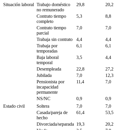
Situación laboral
Trabajo doméstico
29,8
20,2
no remunerado
Contrato tiempo
5,3
8,8
completo
Contrato tiempo
7,0
7,0
parcial
Trabaja sin contrato
4,4
4,4
Trabaja por
6,1
6,1
temporadas
Baja laboral
3,5
4,4
temporal
Desempleada
22,8
27,2
Jubilada
7,0
12,3
Pensionista por
11,4
7,0
incapacidad
permanente
NS/NC
0,9
0,9
Estado civil
Soltera
7,0
7,0
Casada/pareja de
61,4
53,5
hecho
Divorciada/separada
19,3
20,2