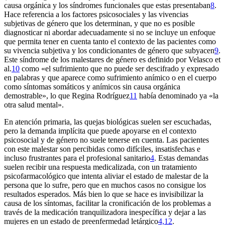
causa orgánica y los síndromes funcionales que estas presentaban
8
.
Hace referencia a los factores psicosociales y las vivencias
subjetivas de género que los determinan, y que no es posible
diagnosticar ni abordar adecuadamente si no se incluye un enfoque
que permita tener en cuenta tanto el contexto de las pacientes como
su vivencia subjetiva y los condicionantes de género que subyacen
9
.
Este síndrome de los malestares de género es definido por Velasco et
al.
10
como «el sufrimiento que no puede ser descifrado y expresado
en palabras y que aparece como sufrimiento anímico o en el cuerpo
como síntomas somáticos y anímicos sin causa orgánica
demostrable», lo que Regina Rodríguez
11
había denominado ya «la
otra salud mental».
En atención primaria, las quejas biológicas suelen ser escuchadas,
pero la demanda implícita que puede apoyarse en el contexto
psicosocial y de género no suele tenerse en cuenta. Las pacientes
con este malestar son percibidas como difíciles, insatisfechas e
incluso frustrantes para el profesional sanitario
4
. Estas demandas
suelen recibir una respuesta medicalizada, con un tratamiento
psicofarmacológico que intenta aliviar el estado de malestar de la
persona que lo sufre, pero que en muchos casos no consigue los
resultados esperados. Más bien lo que se hace es invisibilizar la
causa de los síntomas, facilitar la cronificación de los problemas a
través de la medicación tranquilizadora inespecífica y dejar a las
mujeres en un estado de preenfermedad letárgico
4,12
.