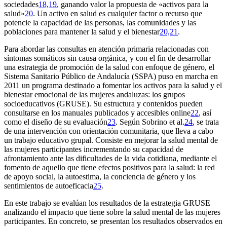
sociedades
18,19
, ganando valor la propuesta de «activos para la
salud»
20
. Un activo en salud es cualquier factor o recurso que
potencie la capacidad de las personas, las comunidades y las
poblaciones para mantener la salud y el bienestar
20,21
.
Para abordar las consultas en atención primaria relacionadas con
síntomas somáticos sin causa orgánica, y con el fin de desarrollar
una estrategia de promoción de la salud con enfoque de género, el
Sistema Sanitario Público de Andalucía (SSPA) puso en marcha en
2011 un programa destinado a fomentar los activos para la salud y el
bienestar emocional de las mujeres andaluzas: los grupos
socioeducativos (GRUSE). Su estructura y contenidos pueden
consultarse en los manuales publicados y accesibles
online
22
, así
como el diseño de su evaluación
23
. Según Sobrino et al.
24
, se trata
de una intervención con orientación comunitaria, que lleva a cabo
un trabajo educativo grupal. Consiste en mejorar la salud mental de
las mujeres participantes incrementando su capacidad de
afrontamiento ante las dificultades de la vida cotidiana, mediante el
fomento de aquello que tiene efectos positivos para la salud: la red
de apoyo social, la autoestima, la conciencia de género y los
sentimientos de autoeficacia
25
.
En este trabajo se evalúan los resultados de la estrategia GRUSE
analizando el impacto que tiene sobre la salud mental de las mujeres
participantes. En concreto, se presentan los resultados observados en