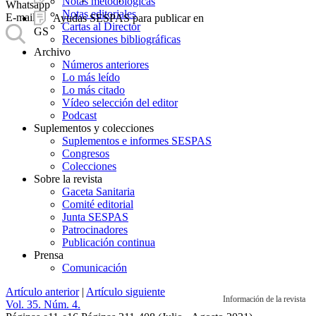
Notas metodológicas
Whatsapp
Notas editoriales
E-mail
Ayudas SESPAS para publicar en
Cartas al Director
GS
Recensiones bibliográficas
Archivo
Números anteriores
Lo más leído
Lo más citado
Vídeo selección del editor
Podcast
Suplementos y colecciones
Suplementos e informes SESPAS
Congresos
Colecciones
Sobre la revista
Gaceta Sanitaria
Comité editorial
Junta SESPAS
Patrocinadores
Publicación continua
Prensa
Comunicación
Artículo anterior
|
Artículo siguiente
Información de la revista
Vol. 35. Núm. 4.