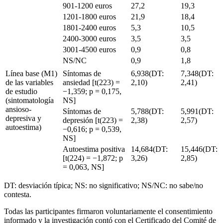
901-1200 euros
27,2
19,3
1201-1800 euros
21,9
18,4
1801-2400 euros
5,3
10,5
2400-3000 euros
3,5
3,5
3001-4500 euros
0,9
0,8
NS/NC
0,9
1,8
Línea base (M1)
Síntomas de
6,938(DT:
7,348(DT:
de las variables
ansiedad [t(223)
=
2,10)
2,41)
de estudio
−1,359; p
=
0,175,
(sintomatología
NS]
ansioso-
Síntomas de
5,788(DT:
5,991(DT:
depresiva y
depresión [t(223)
=
2,38)
2,57)
autoestima)
−0,616; p
=
0,539,
NS]
Autoestima positiva
14,684(DT:
15,446(DT:
[t(224)
=
−1,872; p
3,26)
2,85)
=
0,063, NS]
DT: desviación típica; NS: no significativo; NS/NC: no sabe/no
contesta.
Todas las participantes firmaron voluntariamente el consentimiento
informado y la investigación contó con el Certificado del Comité de