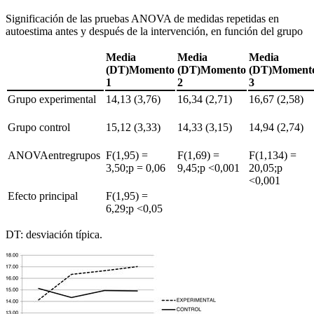
Significación de las pruebas ANOVA de medidas repetidas en
autoestima antes y después de la intervención, en función del grupo
Media
Media
Media
(DT)Momento
(DT)Momento
(DT)Moment
1
2
3
Grupo experimental
14,13 (3,76)
16,34 (2,71)
16,67 (2,58)
Grupo control
15,12 (3,33)
14,33 (3,15)
14,94 (2,74)
ANOVAentregrupos
F(1,95)
=
F(1,69)
=
F(1,134)
=
3,50;p
=
0,06
9,45;p <
0,001
20,05;p
<
0,001
Efecto principal
F(1,95)
=
6,29;p <
0,05
DT: desviación típica.