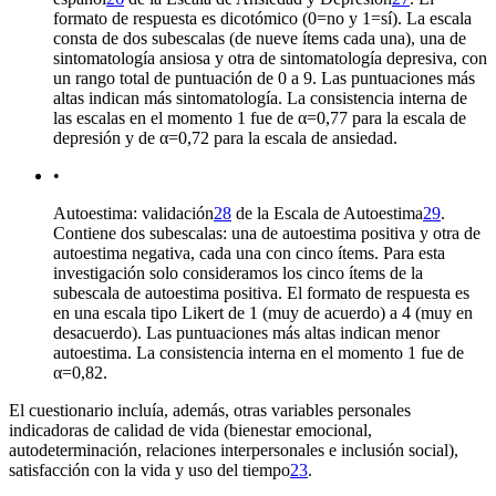
formato de respuesta es dicotómico (0
=
no y 1
=
sí). La escala
consta de dos subescalas (de nueve ítems cada una), una de
sintomatología ansiosa y otra de sintomatología depresiva, con
un rango total de puntuación de 0 a 9. Las puntuaciones más
altas indican más sintomatología. La consistencia interna de
las escalas en el momento 1 fue de α
=
0,77 para la escala de
depresión y de α
=
0,72 para la escala de ansiedad.
•
Autoestima: validación
28
de la Escala de Autoestima
29
.
Contiene dos subescalas: una de autoestima positiva y otra de
autoestima negativa, cada una con cinco ítems. Para esta
investigación solo consideramos los cinco ítems de la
subescala de autoestima positiva. El formato de respuesta es
en una escala tipo Likert de 1 (muy de acuerdo) a 4 (muy en
desacuerdo). Las puntuaciones más altas indican menor
autoestima. La consistencia interna en el momento 1 fue de
α
=
0,82.
El cuestionario incluía, además, otras variables personales
indicadoras de calidad de vida (bienestar emocional,
autodeterminación, relaciones interpersonales e inclusión social),
satisfacción con la vida y uso del tiempo
23
.