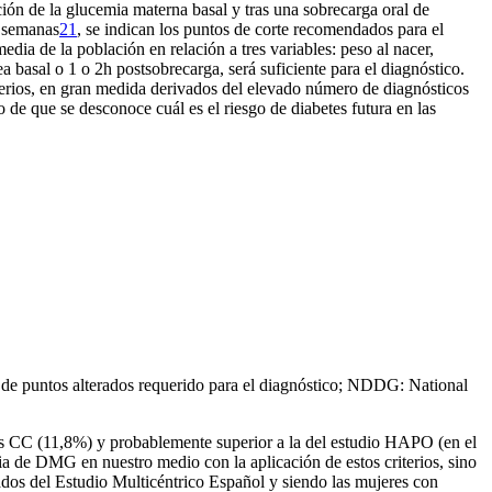
ción de la glucemia materna basal y tras una sobrecarga oral de
s semanas
21
, se indican los puntos de corte recomendados para el
edia de la población en relación a tres variables: peso al nacer,
ea basal o 1 o 2
h postsobrecarga, será suficiente para el diagnóstico.
iterios, en gran medida derivados del elevado número de diagnósticos
o de que se desconoce cuál es el riesgo de diabetes futura en las
e puntos alterados requerido para el diagnóstico; NDDG: National
rios CC (11,8%) y probablemente superior a la del estudio HAPO (en el
cia de DMG en nuestro medio con la aplicación de estos criterios, sino
ltados del Estudio Multicéntrico Español y siendo las mujeres con