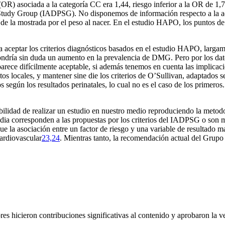
OR) asociada a la categoría CC era 1,44, riesgo inferior a la OR de 1,7
cy Study Group (IADPSG). No disponemos de información respecto a la a
e la mostrada por el peso al nacer. En el estudio HAPO, los puntos de co
 aceptar los criterios diagnósticos basados en el estudio HAPO, largame
pondría sin duda un aumento en la prevalencia de DMG. Pero por los da
 parece difícilmente aceptable, si además tenemos en cuenta las implicac
atos locales, y mantener
sine die
los criterios de O’Sullivan, adaptados 
 según los resultados perinatales, lo cual no es el caso de los primeros.
idad de realizar un estudio en nuestro medio reproduciendo la metodol
a corresponden a las propuestas por los criterios del IADPSG o son más a
e la asociación entre un factor de riesgo y una variable de resultado ma
cardiovascular
23,24
. Mientras tanto, la recomendación actual del Grupo
s hicieron contribuciones significativas al contenido y aprobaron la ve