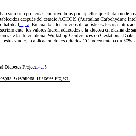
 han sido siempre temas controvertidos por aquellos que dudaban de los 
establecidos después del estudio ACHOIS (Australian Carbohydrate Int
co habitual
11,12
. En cuanto a los criterios diagnósticos, los más utiliz
osteriormente, los valores fueron adaptados a la glucosa en plasma de s
iones de las International Workshop-Conferences on Gestational Diab
n este estudio, la aplicación de los criterios CC incrementaba un 50% la
al Diabetes Project
14,15
ospital Gestational Diabetes Project