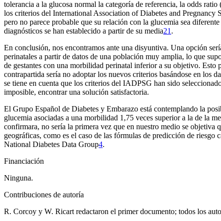
tolerancia a la glucosa normal la categoría de referencia, la
odds ratio
(
los criterios del International Association of Diabetes and Pregnan
pero no parece probable que su relación con la glucemia sea diferente d
diagnósticos se han establecido a partir de su media
21
.
En conclusión, nos encontramos ante una disyuntiva. Una opción sería
perinatales a partir de datos de una población muy amplia, lo que su
de gestantes con una morbilidad perinatal inferior a su objetivo. Esto
contrapartida sería no adoptar los nuevos criterios basándose en los d
se tiene en cuenta que los criterios del IADPSG han sido seleccionados
imposible, encontrar una solución satisfactoria.
El Grupo Español de Diabetes y Embarazo está contemplando la posibil
glucemia asociadas a una morbilidad 1,75 veces superior a la de la medi
confirmara, no sería la primera vez que en nuestro medio se objetiva qu
geográficas, como es el caso de las fórmulas de predicción de riesgo 
National Diabetes Data Group
4
.
Financiación
Ninguna.
Contribuciones de autoría
R. Corcoy y W. Ricart redactaron el primer documento; todos los autore