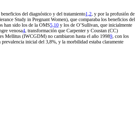
beneficios del diagnóstico y del tratamiento
1,2
, y por la profusión de
olerance Study in Pregnant Women), que comparaba los beneficios del
ados han sido los de la OMS
5,10
y los de O’Sullivan, que inicialmente
angre venosa
4
, transformación que Carpenter y Coustan (CC)
etes Mellitus (IWCGDM) no cambiaron hasta el año 1998
9
, con los
 prevalencia inicial del 3,8%, y la morbilidad estaba claramente