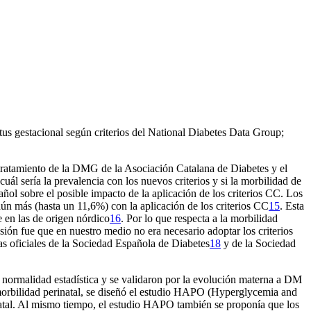
s gestacional según criterios del National Diabetes Data Group;
ratamiento de la DMG de la Asociación Catalana de Diabetes y el
 sería la prevalencia con los nuevos criterios y si la morbilidad de
ñol sobre el posible impacto de la aplicación de los criterios CC. Los
ún más (hasta un 11,6%) con la aplicación de los criterios CC
15
. Esta
e en las de origen nórdico
16
. Por lo que respecta a la morbilidad
sión fue que en nuestro medio no era necesario adoptar los criterios
s oficiales de la Sociedad Española de Diabetes
18
y de la Sociedad
de normalidad estadística y se validaron por la evolución materna a DM
 morbilidad perinatal, se diseñó el estudio HAPO (Hyperglycemia and
natal. Al mismo tiempo, el estudio HAPO también se proponía que los