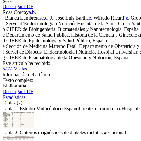
5474
Descargar PDF
Rosa Corcoy
a
,
b
,
, Blanca Lumbreras
c
,
d
, J.. José Luis Bartha
e
, Wifredo Ricart
f
,
g
, Gru
a
Servei d’Endocrinologia i Nutrició, Hospital de la Santa Creu i San
b
CIBER de Bioingenieria, Biomateriales y Nanotecnología, España
c
Departamento de Salud Pública, Historia de la Ciencia y Ginecolog
d
CIBER de Epidemiología y Salud Pública, España
e
Sección de Medicina Materno Fetal, Departamento de Obstetricia y 
f
Servei de Diabetis, Endocrinologia i Nutrició, Hospital Universitari
g
CIBER de Fisiopatología de la Obesidad y Nutrición, España
Este artículo ha recibido
5474
Visitas
Información del artículo
Texto completo
Bibliografía
Descargar PDF
Estadísticas
Tablas (2)
Tabla 1. Estudio Multicéntrico Español frente a Toronto Tri-Hospital 
Tabla 2. Criterios diagnósticos de diabetes mellitus gestacional