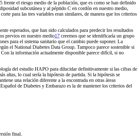
5 frente el riesgo medio de la población, que es como se han definido
diposidad subcutánea y al péptido C en cordón en nuestro medio,
rte para las tres variables eran similares, de manera que los criterios
nte esperados, que han sido calculados para predecir los resultados
tos previos en nuestro medio
17
creemos que se identificaría un grupo
iones para el sistema sanitario que el cambio puede suponer. La
según el National Diabetes Data Group. Tampoco parece sostenible si
 Con la información actualmente disponible parece difícil, si no
ogía del estudio HAPO para dilucidar definitivamente si las cifras de
ltas, lo cual sería la hipótesis de partida. Si la hipótesis se
ntiene una relación diferente a la encontrada en otras áreas
 Español de Diabetes y Embarazo es la de mantener los criterios del
rsión final.