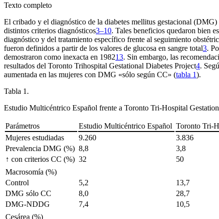
Texto completo
El cribado y el diagnóstico de la diabetes mellitus gestacional (DMG)
distintos criterios diagnósticos
3–10
. Tales beneficios quedaron bien 
diagnóstico y del tratamiento específico frente al seguimiento obstétri
fueron definidos a partir de los valores de glucosa en sangre total
3
. P
demostraron como inexacta en 1982
13
. Sin embargo, las recomendac
resultados del Toronto Trihospital Gestational Diabetes Project
4
. Segú
aumentada en las mujeres con DMG «sólo según CC» (
tabla 1
).
Tabla 1.
Estudio Multicéntrico Español frente a Toronto Tri-Hospital Gestation
Parámetros
Estudio Multicéntrico Español
Toronto Tri-H
Mujeres estudiadas
9.260
3.836
Prevalencia DMG (%)
8,8
3,8
↑ con criterios CC (%)
32
50
Macrosomía (%)
Control
5,2
13,7
DMG sólo CC
8,0
28,7
DMG-NDDG
7,4
10,5
Cesárea (%)