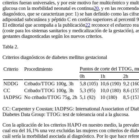
criterios fueran universales, y por este motivo fue multicéntrico y mu
glucosa con la morbilidad neonatal es continua
20
, y en las recomenda
diagnóstico, que se caracterizan por: 1) se han definido como las cifras
adiposidad subcutánea y péptido C en cordón superiores al percentil 90
El editorial que acompaña a la publicación
22
reconoce el esfuerzo rea
(coste para los sistemas sanitarios y medicalización de la gestación), 
gestantes diagnosticadas según los nuevos criterios.
Tabla 2.
Criterios diagnósticos de diabetes mellitus gestacional
Puntos de corte del TTOG, mm
Criterio
Procedimiento
0
h
1
h
2
h
NDDG
Cribado/TTOG 100
g, 3
h
5,8 (105)
10,6 (190)
9,2 (16
CC
Cribado/TTOG 100
g, 3
h
5,3 (95)
10,0 (180)
8,6 (15
IADPSG
No cribado/TTOG 75
g, 2
h
5,1 (92)
10 (180)
8,5 (15
CC: Carpenter y Coustan; IADPSG: International Association of Dia
Diabetes Data Group: TTOG: test de tolerancia oral a la glucosa.
Con la aplicación de los criterios HAPO en nuestro medio, la prevalen
cual era del 16,1% una vez excluidas las mujeres con criterios de diab
cuál sería la morbilidad asociada al diagnóstico. Por lo que hace refer