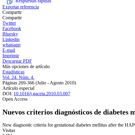
Respuestas rápidas
Exportar referencia
Compartir
Compartir
Twitter
Facebook
Bluesky
Linkedin
whatsapp
E-mail
Imprimir
Descargar PDF
Más opciones de artículo
Estadísticas
Vol. 24. Núm. 4.
Páginas 269-366
(Julio - Agosto 2010)
Artículo especial
DOI:
10.1016/j.gaceta.2010.03.007
Open Access
Nuevos criterios diagnósticos de diabetes 
New diagnostic criteria for gestational diabetes mellitus after the HA
Visitas