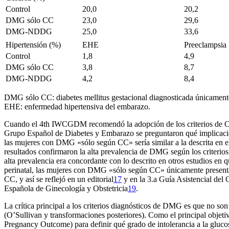
Control
20,0
20,2
DMG sólo CC
23,0
29,6
DMG-NDDG
25,0
33,6
Hipertensión (%)
EHE
Preeclampsia
Control
1,8
4,9
DMG sólo CC
3,8
8,7
DMG-NDDG
4,2
8,4
DMG sólo CC: diabetes mellitus gestacional diagnosticada únicament
EHE: enfermedad hipertensiva del embarazo.
Cuando el 4th IWCGDM recomendó la adopción de los criterios de CC,
Grupo Español de Diabetes y Embarazo se preguntaron qué implicacione
las mujeres con DMG «sólo según CC» sería similar a la descrita en el 
resultados confirmaron la alta prevalencia de DMG según los criterio
alta prevalencia era concordante con lo descrito en otros estudios en 
perinatal, las mujeres con DMG «sólo según CC» únicamente presentab
CC, y así se reflejó en un editorial
17
y en la 3.
a
Guía Asistencial del 
Española de Ginecología y Obstetricia
19
.
La crítica principal a los criterios diagnósticos de DMG es que no so
(O’Sullivan y transformaciones posteriores). Como el principal objet
Pregnancy Outcome) para definir qué grado de intolerancia a la gluc