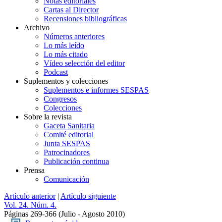
Notas editoriales
Cartas al Director
Recensiones bibliográficas
Archivo
Números anteriores
Lo más leído
Lo más citado
Vídeo selección del editor
Podcast
Suplementos y colecciones
Suplementos e informes SESPAS
Congresos
Colecciones
Sobre la revista
Gaceta Sanitaria
Comité editorial
Junta SESPAS
Patrocinadores
Publicación continua
Prensa
Comunicación
Artículo anterior
|
Artículo siguiente
Vol. 24. Núm. 4.
Páginas 269-366
(Julio - Agosto 2010)