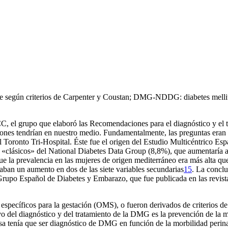
e según criterios de Carpenter y Coustan; DMG-NDDG: diabetes mellitu
 el grupo que elaboró las Recomendaciones para el diagnóstico y el t
s tendrían en nuestro medio. Fundamentalmente, las preguntas eran cuál
Toronto Tri-Hospital. Éste fue el origen del Estudio Multicéntrico Espa
s «clásicos» del National Diabetes Data Group (8,8%), que aumentaría a
que la prevalencia en las mujeres de origen mediterráneo era más alta qu
an un aumento en dos de las siete variables secundarias
15
. La conclu
Grupo Español de Diabetes y Embarazo, que fue publicada en las revista
n específicos para la gestación (OMS), o fueron derivados de criterios 
ivo del diagnóstico y del tratamiento de la DMG es la prevención de la
osa tenía que ser diagnóstico de DMG en función de la morbilidad peri