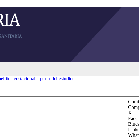
litus gestacional a partir del estudio...
Comit
Comp
X
Face
Blue
Link
What