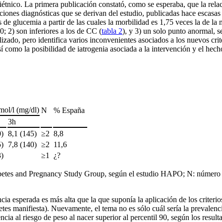
ltiétnico. La primera publicación constató, como se esperaba, que la rela
ciones diagnósticas que se derivan del estudio, publicadas hace escasa
 de glucemia a partir de las cuales la morbilidad es 1,75 veces la de la m
; 2) son inferiores a los de CC (
tabla 2
), y 3) un solo punto anormal, s
lizado, pero identifica varios inconvenientes asociados a los nuevos cr
así como la posibilidad de iatrogenia asociada a la intervención y el hech
ol/l (mg/dl)
N
% España
3
h
0)
8,1 (145)
≥2
8,8
5)
7,8 (140)
≥2
11,6
3)
≥1
¿?
betes and Pregnancy Study Group, según el estudio HAPO; N: número d
cia esperada es más alta que la que suponía la aplicación de los crite
etes manifiesta). Nuevamente, el tema no es sólo cuál sería la prevalen
encia al riesgo de peso al nacer superior al percentil 90, según los resu