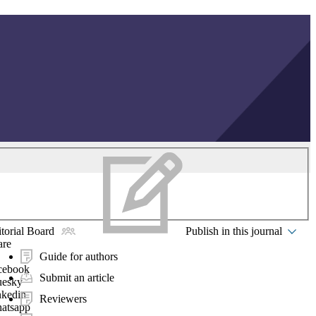
torial Board
Publish in this journal
are
Guide for authors
cebook
Submit an article
uesky
nkedin
Reviewers
atsapp