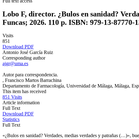
Full text access
Lobo F, director. ¿Bulos en sanidad? Verd
Funcas; 2026. 110 p. ISBN: 979-13-87770-1
Visits
851
Download PDF
Antonio José García Ruiz
Corresponding author
ajgr@uma.es
Autor para correspondencia.
, Francisco Martos Barrachina
Departamento de Farmacología, Universidad de Málaga, Málaga, Es
This item has received
851
Visits
Article information
Full Text
Download PDF
Statistics
Full Text
«¿Bulos en sanidad? Verdades, medias verdades y patrañas (…)», buen 