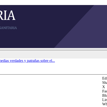
edias verdades y patrañas sobre el...
Edi
Sh
X
Fa
Bl
Li
Wh