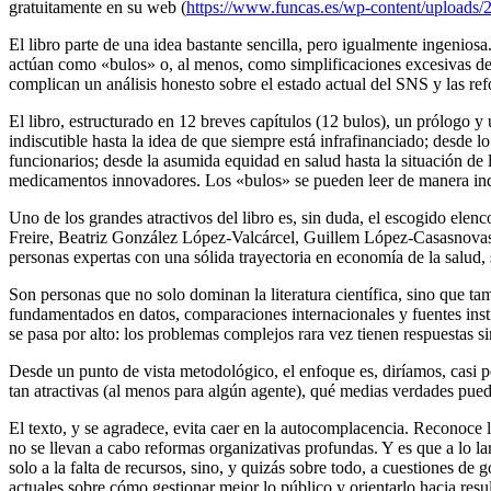
gratuitamente en su web (
https://www.funcas.es/wp-content/uploads
El libro parte de una idea bastante sencilla, pero igualmente ingenios
actúan como «bulos» o, al menos, como simplificaciones excesivas de 
complican un análisis honesto sobre el estado actual del SNS y las re
El libro, estructurado en 12 breves capítulos (12 bulos), un prólogo 
indiscutible hasta la idea de que siempre está infrafinanciado; desde l
funcionarios; desde la asumida equidad en salud hasta la situación de l
medicamentos innovadores. Los «bulos» se pueden leer de manera inde
Uno de los grandes atractivos del libro es, sin duda, el escogido ele
Freire, Beatriz González López-Valcárcel, Guillem López-Casasnovas
personas expertas con una sólida trayectoria en economía de la salud, s
Son personas que no solo dominan la literatura científica, sino que t
fundamentados en datos, comparaciones internacionales y fuentes insti
se pasa por alto: los problemas complejos rara vez tienen respuestas s
Desde un punto de vista metodológico, el enfoque es, diríamos, casi p
tan atractivas (al menos para algún agente), qué medias verdades puede
El texto, y se agradece, evita caer en la autocomplacencia. Reconoce 
no se llevan a cabo reformas organizativas profundas. Y es que a lo l
solo a la falta de recursos, sino, y quizás sobre todo, a cuestiones d
actuales sobre cómo gestionar mejor lo público y orientarlo hacia resu