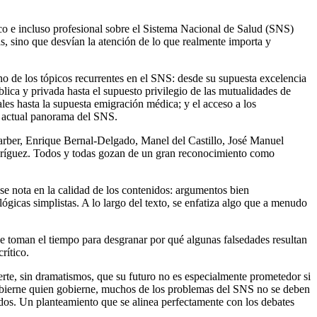
tico e incluso profesional sobre el Sistema Nacional de Salud (SNS)
, sino que desvían la atención de lo que realmente importa y
no de los tópicos recurrentes en el SNS: desde su supuesta excelencia
blica y privada hasta el supuesto privilegio de las mutualidades de
ales hasta la supuesta emigración médica; y el acceso a los
l actual panorama del SNS.
 Barber, Enrique Bernal-Delgado, Manel del Castillo, José Manuel
dríguez. Todos y todas gozan de un gran reconocimiento como
se nota en la calidad de los contenidos: argumentos bien
gicas simplistas. A lo largo del texto, se enfatiza algo que a menudo
Se toman el tiempo para desgranar por qué algunas falsedades resultan
rítico.
erte, sin dramatismos, que su futuro no es especialmente prometedor si
, gobierne quien gobierne, muchos de los problemas del SNS no se deben
ñados. Un planteamiento que se alinea perfectamente con los debates