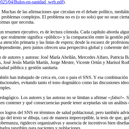
/2025/04/Bulos-en-sanidad_web.pdf
).
a. Muchas de las afirmaciones que circulan en el debate político, mediá
problemas complejos. El problema no es (o no solo) que no sean ciertas
formas que necesita.
y un resumen ejecutivo, es de lectura cómoda. Cada capítulo aborda algu
o que realmente significa «público» y la comparación entre la gestión pú
a atención primaria y las listas de espera; desde la escasez de profesion
pendiente, pero juntos ofrecen una perspectiva global y coherente de
nco de autores y autoras: José María Abellán, Mercedes Alfaro, Patricia
, José Jesús Martín Martín, Jorge Mestre, Vicente Ortún y Marisol Ro
alud pública y gestión sanitaria.
ambién han trabajado de cerca en, con o para el SNS. Y esa combinación 
tucionales, evitando tanto el tono dogmático como las discusiones ideoló
imples.
edagógico. Los autores y las autoras no se limitan a afirmar «¡falso!». 
n contener y qué consecuencias puede tener aceptarlas sin un análisis c
los logros del SNS en términos de salud poblacional, pero también advi
argo del texto se dibuja, casi de manera imperceptible, la tesis de que
e gobernanza, rigideces organizativas y ausencia de incentivos bien dise
ltados tangibles para pacientes y poblaciones.