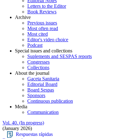
Editorial Notes
Letters to the Editor
Book Reviews
Archive
Previous issues
Most often read
Most cited
Editor's video choice
Podcast
Special issues and collections
Suplements and SESPAS reports
Congresses
Collections
About the journal
Gaceta Sanitaria
Editorial Board
Board Sespas
Sponsors
Continuous publication
Media
Communication
Vol. 40. (In progress)
(January 2026)
Respuestas rápidas