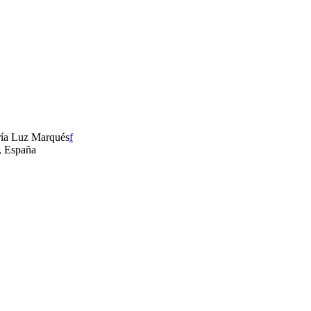
ría Luz Marqués
f
, España