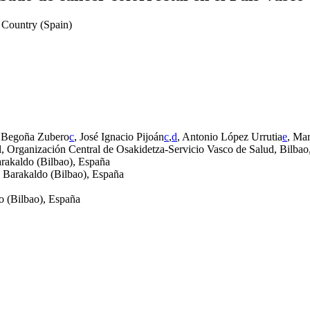
e Country (Spain)
n Begoña Zubero
c
, José Ignacio Pijoán
c
,
d
, Antonio López Urrutia
e
, Ma
, Organización Central de Osakidetza-Servicio Vasco de Salud, Bilbao
arakaldo (Bilbao), España
, Barakaldo (Bilbao), España
o (Bilbao), España