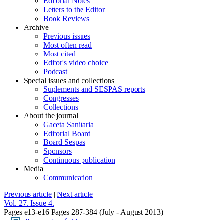
Editorial Notes
Letters to the Editor
Book Reviews
Archive
Previous issues
Most often read
Most cited
Editor's video choice
Podcast
Special issues and collections
Suplements and SESPAS reports
Congresses
Collections
About the journal
Gaceta Sanitaria
Editorial Board
Board Sespas
Sponsors
Continuous publication
Media
Communication
Previous article
|
Next article
Vol. 27. Issue 4.
Pages e13-e16
Pages 287-384
(July - August 2013)