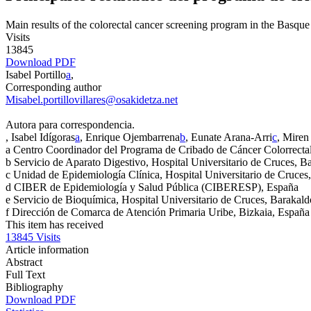
Main results of the colorectal cancer screening program in the Basqu
Visits
13845
Download PDF
Isabel Portillo
a
,
Corresponding author
Misabel.portillovillares@osakidetza.net
Autora para correspondencia.
, Isabel Idígoras
a
, Enrique Ojembarrena
b
, Eunate Arana-Arri
c
, Mire
a
Centro Coordinador del Programa de Cribado de Cáncer Colorrectal
b
Servicio de Aparato Digestivo, Hospital Universitario de Cruces, B
c
Unidad de Epidemiología Clínica, Hospital Universitario de Cruces
d
CIBER de Epidemiología y Salud Pública (CIBERESP), España
e
Servicio de Bioquímica, Hospital Universitario de Cruces, Barakald
f
Dirección de Comarca de Atención Primaria Uribe, Bizkaia, España
This item has received
13845
Visits
Article information
Abstract
Full Text
Bibliography
Download PDF