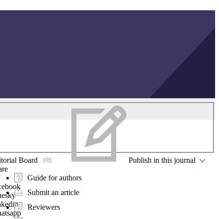
torial Board
Publish in this journal
are
Guide for authors
cebook
Submit an article
uesky
nkedin
Reviewers
atsapp