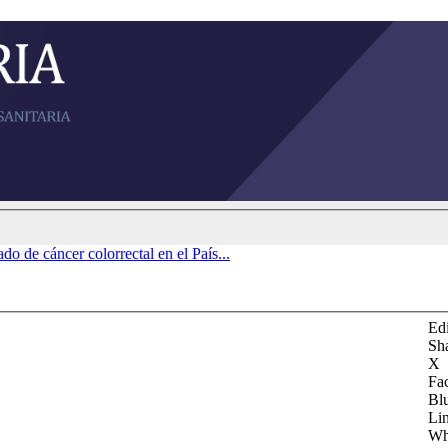
do de cáncer colorrectal en el País...
Edi
Sh
X
Fa
Bl
Li
Wh