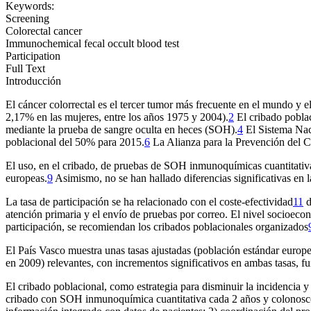
Keywords:
Screening
Colorectal cancer
Immunochemical fecal occult blood test
Participation
Full Text
Introducción
El cáncer colorrectal es el tercer tumor más frecuente en el mundo y e
2,17% en las mujeres, entre los años 1975 y 2004).
2
El cribado poblac
mediante la prueba de sangre oculta en heces (SOH).
4
El Sistema Naci
poblacional del 50% para 2015.
6
La Alianza para la Prevención del C
El uso, en el cribado, de pruebas de SOH inmunoquímicas cuantitativas
europeas.
9
Asimismo, no se han hallado diferencias significativas en l
La tasa de participación se ha relacionado con el coste-efectividad
11
d
atención primaria y el envío de pruebas por correo. El nivel socioecon
participación, se recomiendan los cribados poblacionales organizados
El País Vasco muestra unas tasas ajustadas (población estándar euro
en 2009) relevantes, con incrementos significativos en ambas tasas,
El cribado poblacional, como estrategia para disminuir la incidencia y
cribado con SOH inmunoquímica cuantitativa cada 2 años y colonoscop