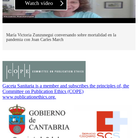
Watch video
María Victoria Zunzunegui conversando sobre mortalidad en la
pandemia con Joan Carles March
Gaceta Sanitaria is a member and subscribes the principles of, the
Committee on Publication Ethics (COPE)
www.publicationethics.org.