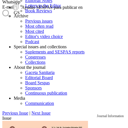
Editorial Notes
Whatsapp
Letters to the Editor
E-mail
Ayudas SESPAS para publicar en
Book Reviews
GS
Archive
Previous issues
Most often read
Most cited
Editor's video choice
Podcast
Special issues and collections
Suplements and SESPAS reports
Congresses
Collections
About the journal
Gaceta Sanitaria
Editorial Board
Board Sespas
Sponsors
Continuous publication
Media
Communication
Previous Issue
|
Next Issue
Journal Information
Issue