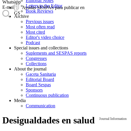
Editorial Notes
Whatsapp
Letters to the Editor
E-mail
Ayudas SESPAS para publicar en
Book Reviews
GS
Archive
Previous issues
Most often read
Most cited
Editor's video choice
Podcast
Special issues and collections
Suplements and SESPAS reports
Congresses
Collections
About the journal
Gaceta Sanitaria
Editorial Board
Board Sespas
Sponsors
Continuous publication
Media
Communication
Desigualdades en salud
Journal Information